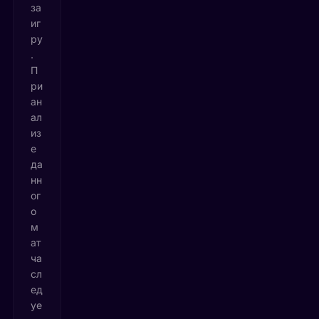
за
иг
ру
.
П
ри
ан
ал
из
е
да
нн
ог
о
м
ат
ча
сл
ед
уе