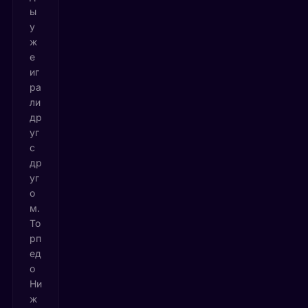
ы
у
ж
е
иг
ра
ли
др
уг
с
др
уг
о
м.
То
рп
ед
о
Ни
ж