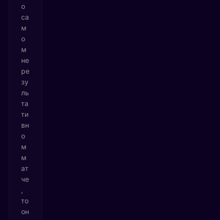
о
са
м
о
м
не
ре
зу
ль
та
ти
вн
о
м
м
ат
че
,
то
он