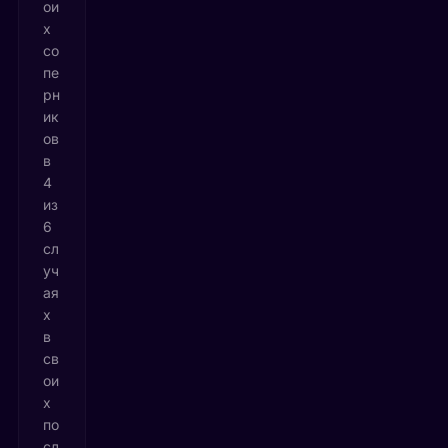
ои
х
со
пе
рн
ик
ов
в
4
из
6
сл
уч
ая
х
в
св
ои
х
по
сл