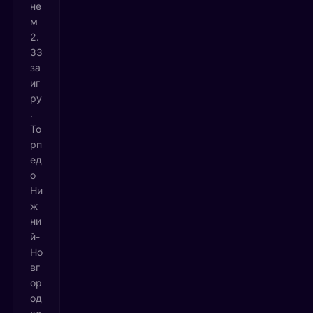
не
м
2.
33
за
иг
ру
.
То
рп
ед
о
Ни
ж
ни
й-
Но
вг
ор
од