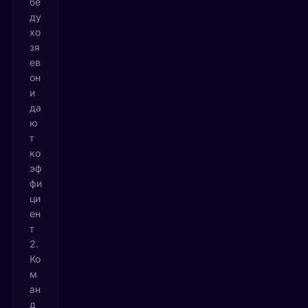
бе
ду
хо
зя
ев
он
и
да
ю
т
ко
эф
фи
ци
ен
т
2.
Ко
м
ан
д