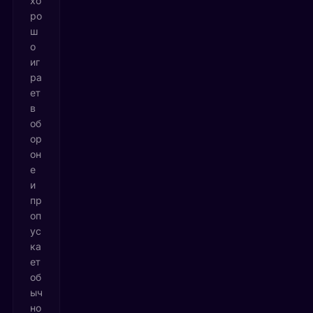
хо
ро
ш
о
иг
ра
ет
в
об
ор
он
е
и
пр
оп
ус
ка
ет
об
ыч
но