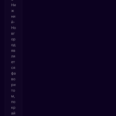
Ни
ж
ни
й-
Но
вг
ор
од
яв
ля
ет
ся
фа
во
ри
то
м,
по
кр
ай