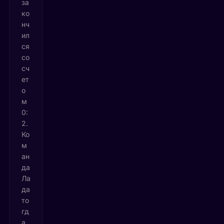
за
ко
нч
ил
ся
со
сч
ет
о
м
0:
2.
Ко
м
ан
да
Ла
да
то
гд
а