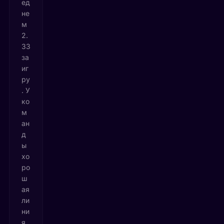
ед
не
м
2.
33
за
иг
ру
. У
ко
м
ан
д
ы
хо
ро
ш
ая
ли
ни
я