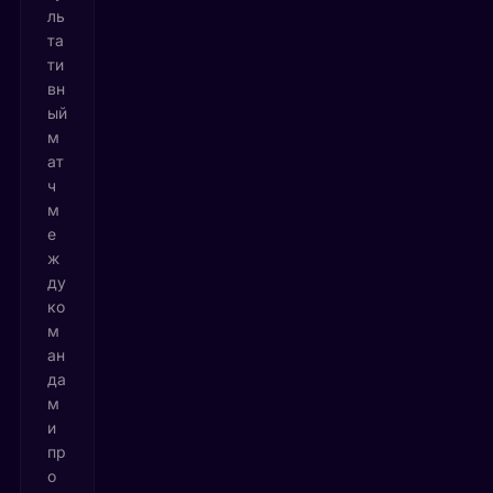
ль
та
ти
вн
ый
м
ат
ч
м
е
ж
ду
ко
м
ан
да
м
и
пр
о