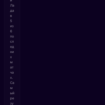
й
Ла
да
в
5
из
6
по
сл
ед
ни
х
м
ат
ча
х.
Са
м
ый
ре
зу