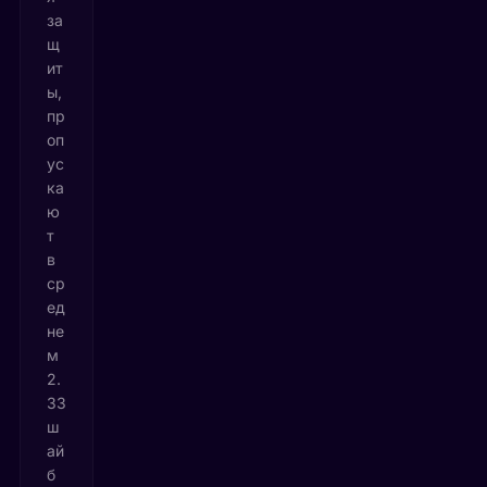
за
щ
ит
ы,
пр
оп
ус
ка
ю
т
в
ср
ед
не
м
2.
33
ш
ай
б