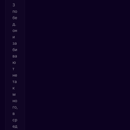
3
по
бе
д.
он
и
за
би
ва
ю
т
не
та
к
м
но
го,
в
ср
ед