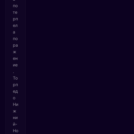
по
те
рп
ел
а
по
ра
ж
ен
ие
.
То
рп
ед
о
Ни
ж
ни
й-
Но