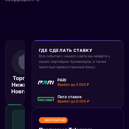
ГДЕ СДЕЛАТЬ СТАВКУ
Все события с нашего сайта вы найдёте у
12 сентября 2025
наших партнёров-букмекеров, а также
19:30
приятный приветственный бонус.
МСК
Торпедо
PARI
Нижний-
Лада
Матч завершён
Фрибет до 5 000 ₽
Новгород
Лига ставок
Фрибет до 8 000 ₽
Победа
1
БЕСПЛАТНО
с