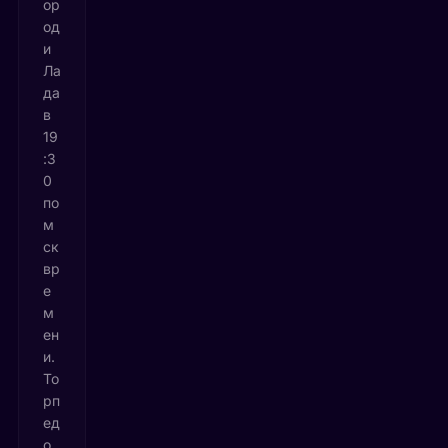
ор
од
и
Ла
да
в
19
:3
0
по
м
ск
вр
е
м
ен
и.
То
рп
ед
о