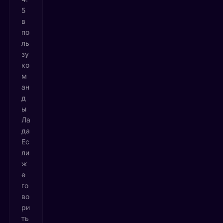
5
в
по
ль
зу
ко
м
ан
д
ы
Ла
да
Ес
ли
ж
е
го
во
ри
ть