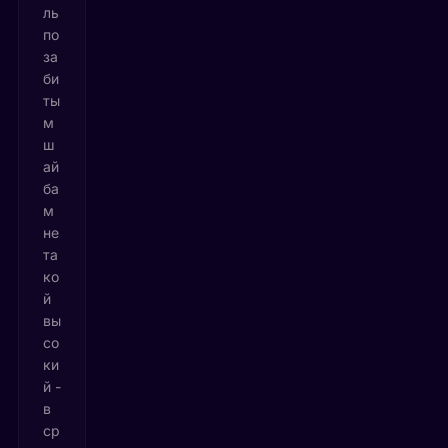
ль
по
за
би
ты
м
ш
ай
ба
м
не
та
ко
й
вы
со
ки
й -
в
ср