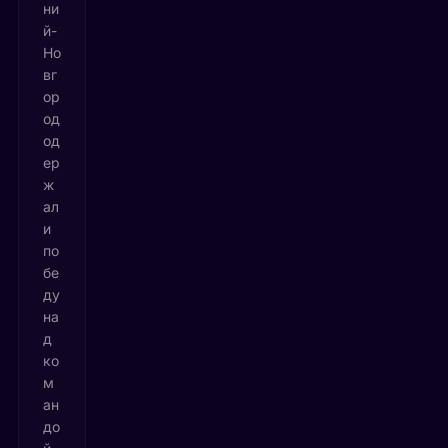
ни
й-
Но
вг
ор
од
од
ер
ж
ал
и
по
бе
ду
на
д
ко
м
ан
до