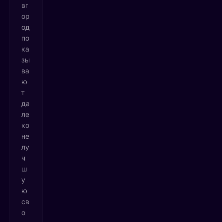
вг
ор
од
по
ка
зы
ва
ю
т
да
ле
ко
не
лу
ч
ш
у
ю
св
о