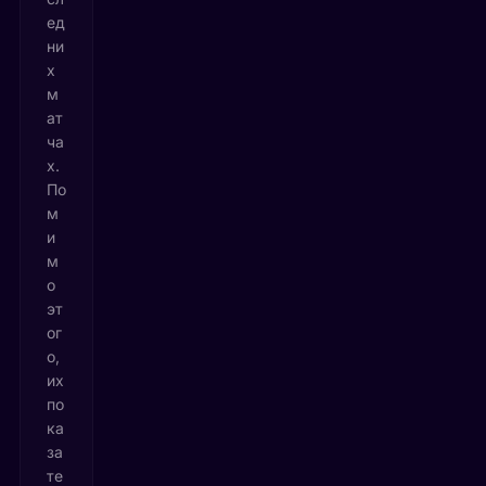
ед
ни
х
м
ат
ча
х.
По
м
и
м
о
эт
ог
о,
их
по
ка
за
те