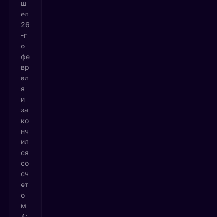
ш
ел
26
-г
о
фе
вр
ал
я
и
за
ко
нч
ил
ся
со
сч
ет
о
м
4: