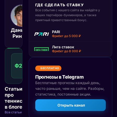
ГДЕ СДЕЛАТЬ СТАВКУ
Все события с нашего сайта вы найдёте у
13 апреля 2025
13:15
наших партнёров-букмекеров, а также
приятный приветственный бонус.
МСК
Даниэль
Ласло
PARI
Матч завершён
Ринкон
Дьере
Фрибет до 5 000 ₽
Лига ставок
Фрибет до 8 000 ₽
Фора
2
Ф2(-4)
1.73
Победа
(-4)
КФ
БЕСПЛАТНО
Рекомендуемая
ставка
Прогнозы в Telegram
Бесплатные прогнозы каждый день,
Статьи
часто раньше, чем на сайте. Разборы,
про
статистика, постоянные акции.
теннис
Открыть канал
в блоге
Все статьи