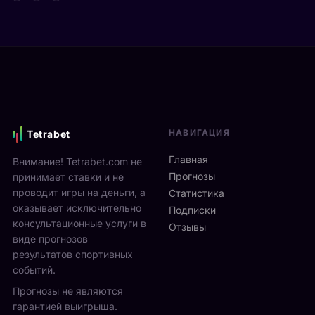
т
д
а
а
е
р
Я
в
е
н
и
н
н
М
а
и
о
м
к
н
и
С
р
к
и
е
с
НАВИГАЦИЯ
Tetrabet
н
а
т
н
л
е
Главная
Внимание! Tetrabet.com не
е
ь
U
Прогнозы
принимает ставки и не
р
в
S
проводит игры на деньги, а
п
Статистика
2
O
оказывает исключительно
р
0
Подписки
p
о
консультационные услуги в
2
Отзывы
e
в
виде прогнозов
6
n
ё
г
результатов спортивных
2
л
о
событий.
0
ч
д
Прогнозы не являются
2
е
у
6
гарантией выигрыша.
т
р