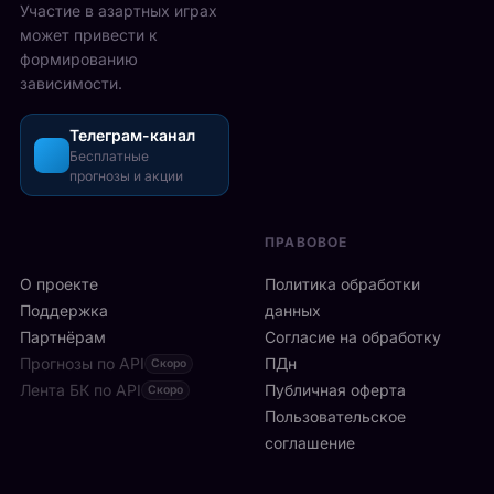
2
Участие в азартных играх
ы
а
5
может привести к
р
з
-
формированию
е
о
2
зависимости.
ч
ш
6
а
л
а
с
Телеграм-канал
и
в
а
Бесплатные
с
г
прогнозы и акции
в
ь
у
м
б
с
и
ы
т
ПРАВОВОЕ
л
с
а
а
т
О проекте
Политика обработки
,
н
р
а
Поддержка
данных
с
о
с
Партнёрам
Согласие на обработку
к
:
р
Прогнозы по API
ПДн
о
Скоро
6
е
й
Лента БК по API
-
Публичная оферта
Скоро
д
к
я
Пользовательское
и
л
р
соглашение
у
и
а
ч
н
к