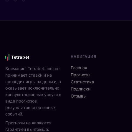
т
д
а
а
е
р
Я
в
е
н
и
н
н
М
а
и
о
м
к
н
и
С
р
к
и
е
с
НАВИГАЦИЯ
Tetrabet
н
а
т
н
л
е
Главная
Внимание! Tetrabet.com не
е
ь
U
Прогнозы
принимает ставки и не
р
в
S
проводит игры на деньги, а
п
Статистика
2
O
оказывает исключительно
р
0
Подписки
p
о
консультационные услуги в
2
Отзывы
e
в
виде прогнозов
6
n
ё
г
результатов спортивных
2
л
о
событий.
0
ч
д
Прогнозы не являются
2
е
у
6
гарантией выигрыша.
т
р