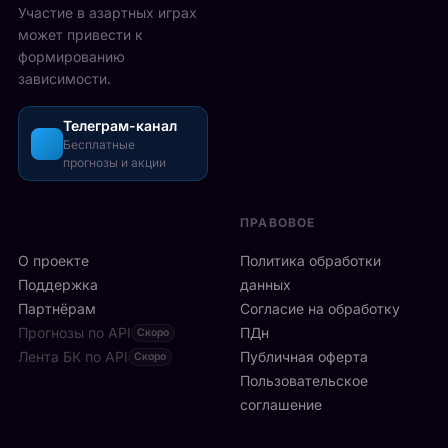
2
Участие в азартных играх
ы
а
5
может привести к
р
з
-
формированию
е
о
2
зависимости.
ч
ш
6
а
л
а
с
Телеграм-канал
и
в
а
Бесплатные
с
г
прогнозы и акции
в
ь
у
м
б
с
и
ы
т
ПРАВОВОЕ
л
с
а
а
т
О проекте
Политика обработки
,
н
р
а
Поддержка
данных
с
о
с
Партнёрам
Согласие на обработку
к
:
р
Прогнозы по API
ПДн
о
Скоро
6
е
й
Лента БК по API
-
Публичная оферта
Скоро
д
к
я
Пользовательское
и
л
р
соглашение
у
и
а
ч
н
к