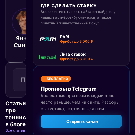
ГДЕ СДЕЛАТЬ СТАВКУ
Все события с нашего сайта вы найдёте у
13 июля 2025
наших партнёров-букмекеров, а также
18:00
приятный приветственный бонус.
МСК
Карлос
PARI
Янник
Алкарас
Матч завершён
Фрибет до 5 000 ₽
Синнер
Гарфия
Лига ставок
Фрибет до 8 000 ₽
Победа
2
П2
1.82
БЕСПЛАТНО
Поражение
КФ
Рекомендуемая
Прогнозы в Telegram
ставка
Бесплатные прогнозы каждый день,
часто раньше, чем на сайте. Разборы,
Статьи
статистика, постоянные акции.
про
теннис
Открыть канал
в блоге
Все статьи