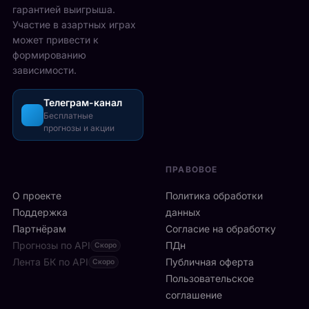
у
6
гарантией выигрыша.
т
р
2
Участие в азартных играх
ы
а
5
может привести к
р
з
-
формированию
е
о
2
зависимости.
ч
ш
6
а
л
а
с
Телеграм-канал
и
в
а
Бесплатные
с
г
прогнозы и акции
в
ь
у
м
б
с
и
ы
т
ПРАВОВОЕ
л
с
а
а
т
О проекте
Политика обработки
,
н
р
а
Поддержка
данных
с
о
с
Партнёрам
Согласие на обработку
к
:
р
Прогнозы по API
ПДн
о
Скоро
6
е
й
Лента БК по API
-
Публичная оферта
Скоро
д
к
я
Пользовательское
и
л
р
соглашение
у
и
а