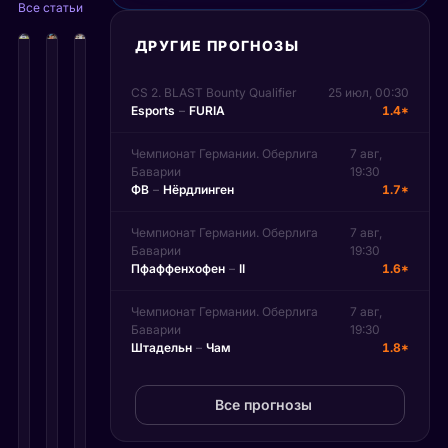
Все статьи
ДРУГИЕ ПРОГНОЗЫ
ТЕННИС
ТЕННИС
7 августа 2026
ТЕННИС
7 августа 2026
6 августа 2026
А
С
М
CS 2. BLAST Bounty Qualifier
25 июл, 00:30
н
и
е
Esports
–
FURIA
1.4*
д
н
д
р
н
в
Чемпионат Германии. Оберлига
7 авг,
Баварии
19:30
е
е
е
ФВ
–
Нёрдлинген
1.7*
е
р
д
в
и
е
Чемпионат Германии. Оберлига
7 авг,
а
т
в
Баварии
19:30
и
р
в
Пфаффенхофен
–
II
1.6*
Р
а
М
у
в
о
Чемпионат Германии. Оберлига
7 авг,
Баварии
19:30
б
м
н
Штадельн
–
Чам
1.8*
л
а
р
ё
к
е
в
о
а
Все прогнозы
с
л
л