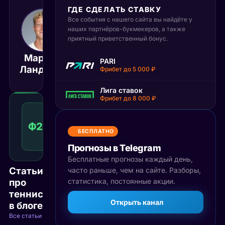
ГДЕ СДЕЛАТЬ СТАВКУ
Все события с нашего сайта вы найдёте у
14 мая 2026
20:00
наших партнёров-букмекеров, а также
приятный приветственный бонус.
МСК
Мартин
Даниил
PARI
Матч завершён
Ландалус
Медведев
Фрибет до 5 000 ₽
Лига ставок
Фрибет до 8 000 ₽
Фора
2
Ф2(-3)
1.61
Победа
(-3)
КФ
БЕСПЛАТНО
Рекомендуемая
ставка
Прогнозы в Telegram
Бесплатные прогнозы каждый день,
Статьи
часто раньше, чем на сайте. Разборы,
про
статистика, постоянные акции.
теннис
Открыть канал
в блоге
Все статьи