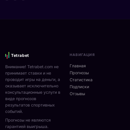
т
д
а
а
е
р
Я
в
е
н
и
н
н
М
а
и
о
м
к
н
и
С
р
к
и
е
с
НАВИГАЦИЯ
Tetrabet
н
а
т
н
л
е
Главная
Внимание! Tetrabet.com не
е
ь
U
Прогнозы
принимает ставки и не
р
в
S
проводит игры на деньги, а
п
Статистика
2
O
оказывает исключительно
р
0
Подписки
p
о
консультационные услуги в
2
Отзывы
e
в
виде прогнозов
6
n
ё
г
результатов спортивных
2
л
о
событий.
0
ч
д
Прогнозы не являются
2
е
у
6
гарантией выигрыша.
т
р