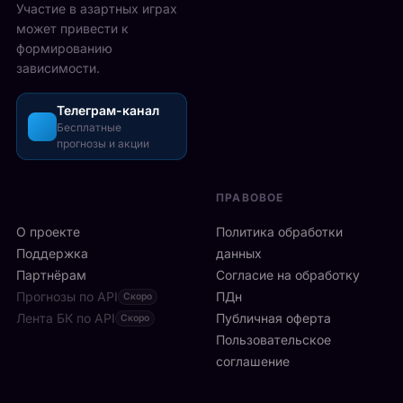
2
Участие в азартных играх
ы
а
5
может привести к
р
з
-
формированию
е
о
2
зависимости.
ч
ш
6
а
л
а
с
Телеграм-канал
и
в
а
Бесплатные
с
г
прогнозы и акции
в
ь
у
м
б
с
и
ы
т
ПРАВОВОЕ
л
с
а
а
т
О проекте
Политика обработки
,
н
р
а
Поддержка
данных
с
о
с
Партнёрам
Согласие на обработку
к
:
р
Прогнозы по API
ПДн
о
Скоро
6
е
й
Лента БК по API
-
Публичная оферта
Скоро
д
к
я
Пользовательское
и
л
р
соглашение
у
и
а
ч
н
к