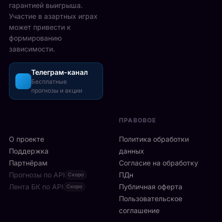
6
гарантией выигрыша.
т
р
2
Участие в азартных играх
ы
а
5
может привести к
р
з
-
формированию
е
о
2
зависимости.
ч
ш
6
а
л
а
с
Телеграм-канал
и
в
а
Бесплатные
с
г
прогнозы и акции
в
ь
у
м
б
с
и
ы
т
ПРАВОВОЕ
л
с
а
а
т
О проекте
Политика обработки
,
н
р
а
Поддержка
данных
с
о
с
Партнёрам
Согласие на обработку
к
:
р
Прогнозы по API
ПДн
о
Скоро
6
е
й
Лента БК по API
-
Публичная оферта
Скоро
д
к
я
Пользовательское
и
л
р
соглашение
у
и
а