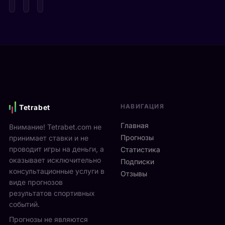
с
е
п
т
д
а
а
е
р
Я
в
е
н
и
н
н
М
а
и
о
м
к
н
и
С
р
к
и
е
с
НАВИГАЦИЯ
Tetrabet
н
а
т
н
л
е
Главная
Внимание! Tetrabet.com не
е
ь
U
Прогнозы
принимает ставки и не
р
в
S
проводит игры на деньги, а
п
Статистика
2
O
оказывает исключительно
р
0
Подписки
p
о
консультационные услуги в
2
Отзывы
e
в
виде прогнозов
6
n
ё
г
результатов спортивных
2
л
о
событий.
0
ч
д
Прогнозы не являются
2
е
у