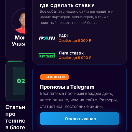
ГДЕ СДЕЛАТЬ СТАВКУ
Все события с нашего сайта вы найдёте у
14 июля 2025
наших партнёров-букмекеров, а также
18:00
приятный приветственный бонус.
МСК
Настасья
PARI
Моюка
Мариана
Матч завершён
Фрибет до 5 000 ₽
Учижима
Шунк
Лига ставок
Фрибет до 8 000 ₽
Фора
2
БЕСПЛАТНО
Ф2(4)
1.62
Победа
(4)
КФ
Прогнозы в Telegram
Рекомендуемая
ставка
Бесплатные прогнозы каждый день,
часто раньше, чем на сайте. Разборы,
Статьи
статистика, постоянные акции.
про
Открыть канал
теннис
в блоге