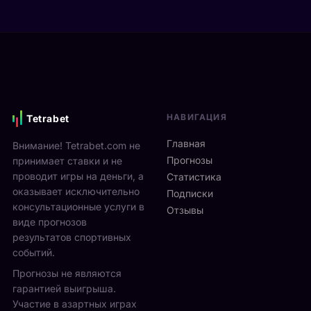
а
е
р
Я
в
е
н
и
н
н
М
а
и
о
м
к
н
и
С
р
к
и
е
с
НАВИГАЦИЯ
Tetrabet
н
а
т
н
л
е
Главная
Внимание! Tetrabet.com не
е
ь
U
Прогнозы
принимает ставки и не
р
в
S
проводит игры на деньги, а
п
Статистика
2
O
оказывает исключительно
р
0
Подписки
p
о
консультационные услуги в
2
Отзывы
e
в
виде прогнозов
6
n
ё
г
результатов спортивных
2
л
о
событий.
0
ч
д
Прогнозы не являются
2
е
у
6
гарантией выигрыша.
т
р
2
Участие в азартных играх
ы
а