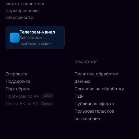
5
может привести к
р
з
-
формированию
е
о
2
зависимости.
ч
ш
6
а
л
а
с
Телеграм-канал
и
в
а
Бесплатные
с
г
прогнозы и акции
в
ь
у
м
б
с
и
ы
т
ПРАВОВОЕ
л
с
а
а
т
О проекте
Политика обработки
,
н
р
а
Поддержка
данных
с
о
с
Партнёрам
Согласие на обработку
к
:
р
Прогнозы по API
ПДн
о
Скоро
6
е
й
Лента БК по API
-
Публичная оферта
Скоро
д
к
я
Пользовательское
и
л
р
соглашение
у
и
а
ч
н
к
а
и
е