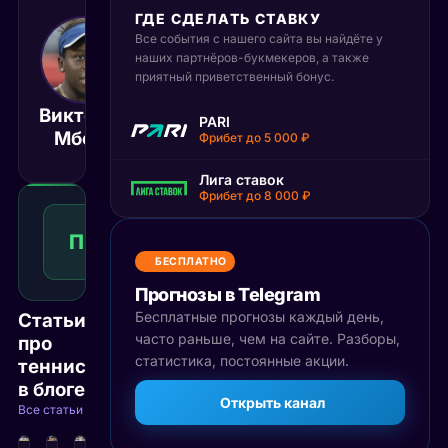
ГДЕ СДЕЛАТЬ СТАВКУ
Все события с нашего сайта вы найдёте у
15 мая 2025
18:00
наших партнёров-букмекеров, а также
приятный приветственный бонус.
МСК
Виктория
Синью
PARI
Матч завершён
Мбоко
Ванг
Фрибет до 5 000 ₽
Лига ставок
Фрибет до 8 000 ₽
Победа
1
П1
1.96
Победа
КФ
Рекомендуемая
БЕСПЛАТНО
ставка
Прогнозы в Telegram
Бесплатные прогнозы каждый день,
Статьи
часто раньше, чем на сайте. Разборы,
про
статистика, постоянные акции.
теннис
в блоге
Открыть канал
Все статьи