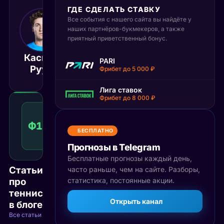
ГДЕ СДЕЛАТЬ СТАВКУ
Все события с нашего сайта вы найдёте у
15 мая 2026
14:30
наших партнёров-букмекеров, а также
приятный приветственный бонус.
МСК
Каспер
Лучано
PARI
Матч завершён
Рууд
Дардери
Фрибет до 5 000 ₽
Лига ставок
Фрибет до 8 000 ₽
Фора
1
Ф1(-3)
1.60
Победа
(-3)
КФ
БЕСПЛАТНО
Рекомендуемая
ставка
Прогнозы в Telegram
Бесплатные прогнозы каждый день,
Статьи
часто раньше, чем на сайте. Разборы,
про
статистика, постоянные акции.
теннис
Открыть канал
в блоге
Все статьи