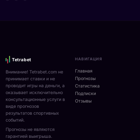
г
д
e
р
е
n
а
в
2
ю
и
0
т
М
2
2
о
6
5
н
и
-
р
д
2
е
ё
7
НАВИГАЦИЯ
Tetrabet
а
т
с
л
с
Главная
Внимание! Tetrabet.com не
е
ь
1
Прогнозы
принимает ставки и не
н
в
3
проводит игры на деньги, а
т
Статистика
2
п
я
оказывает исключительно
0
Подписки
о
б
консультационные услуги в
2
Отзывы
2
р
виде прогнозов
6
3
я
г
результатов спортивных
а
н
о
событий.
в
а
д
г
Прогнозы не являются
л
у
у
гарантией выигрыша.
о
р