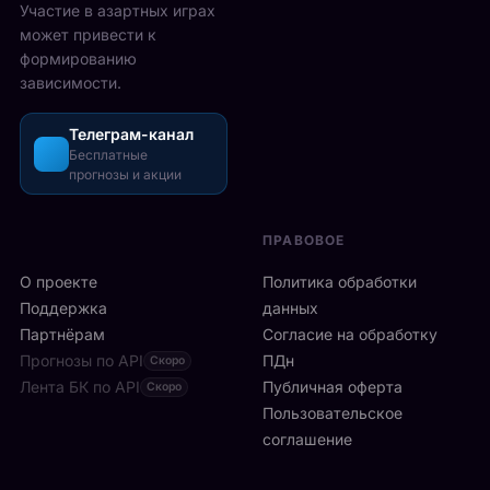
с
Участие в азартных играх
н
а
т
может привести к
д
з
а
формированию
о
о
в
зависимости.
н
ш
М
с
л
е
к
и
Телеграм-канал
й
о
Бесплатные
с
с
прогнозы и акции
й
ь
о
а
б
н
р
ы
е
ПРАВОВОЕ
е
с
:
н
т
О проекте
9
Политика обработки
е
р
6
Поддержка
данных
T
о
и
Партнёрам
Согласие на обработку
h
:
г
Прогнозы по API
e
ПДн
Скоро
6
р
O
Лента БК по API
-
Публичная оферта
Скоро
о
2
я
Пользовательское
к
.
р
соглашение
о
Р
а
в
а
к
в