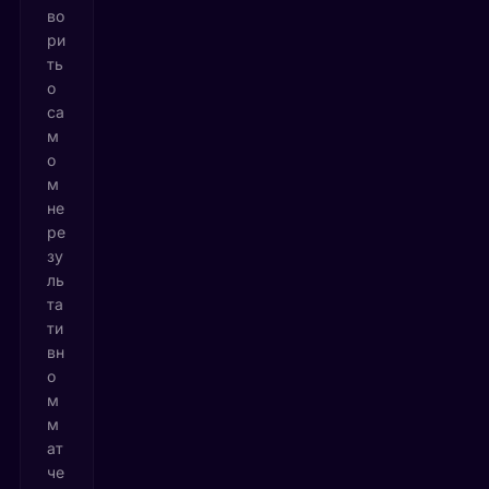
во
ри
ть
о
са
м
о
м
не
ре
зу
ль
та
ти
вн
о
м
м
ат
че