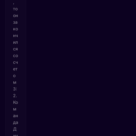
,
то
он
за
ко
нч
ил
ся
со
сч
ет
о
м
3:
2.
Ко
м
ан
да
Д
ин