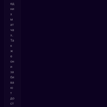
ед
ни
х
м
ат
ча
х.
Та
к
ж
е
он
и
за
би
ва
ю
т
до
ст