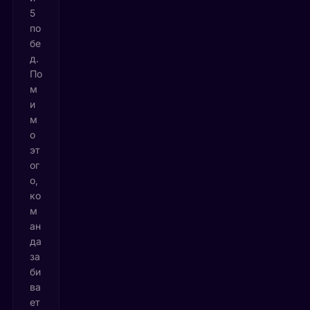
5
по
бе
д.
По
м
и
м
о
эт
ог
о,
ко
м
ан
да
за
би
ва
ет