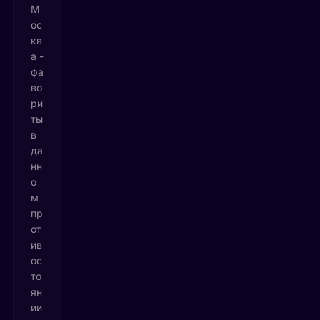
М
ос
кв
а -
фа
во
ри
ты
в
да
нн
о
м
пр
от
ив
ос
то
ян
ии