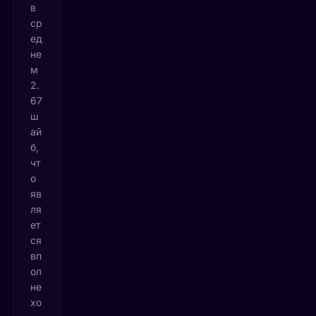
в
ср
ед
не
м
2.
67
ш
ай
б,
чт
о
яв
ля
ет
ся
вп
ол
не
хо