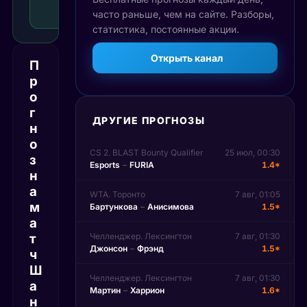
Рекомендуемая
часто раньше, чем на сайте. Разборы,
ставка
статистика, постоянные акции.
Открыть канал
П
р
о
г
ДРУГИЕ ПРОГНОЗЫ
н
о
CS 2. BLAST Bounty Qualifier
25 июл, 00:30
з
Esports
–
FURIA
1.4*
н
а
WTA. Торонто
7 авг, 01:05
м
Бартункова
–
Анисимова
1.5*
а
т
Челленджер. Лексингтон
7 авг, 01:30
Джонсон
–
Фрэнд
1.5*
ч
Ш
Челленджер. Лексингтон
7 авг, 01:30
а
Мартин
–
Харрион
1.6*
н