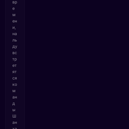
вр
е
м
ен
и,
на
ль
ду
вс
тр
ет
ят
ся
ко
м
ан
д
ы
Ш
ан
ха