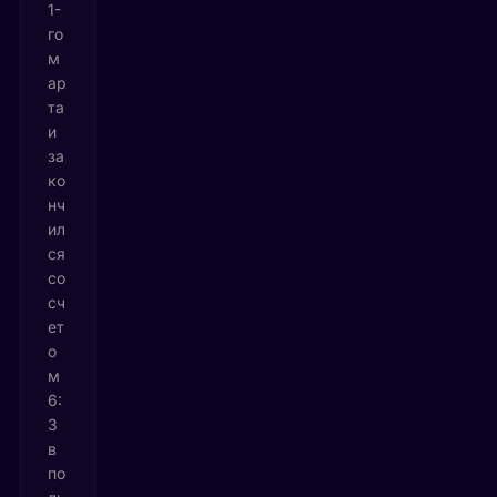
1-
го
м
ар
та
и
за
ко
нч
ил
ся
со
сч
ет
о
м
6:
3
в
по