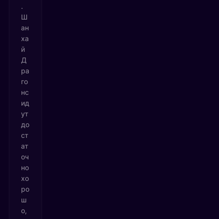
.
Ш
ан
ха
й
Д
ра
го
нс
ид
ут
до
ст
ат
оч
но
хо
ро
ш
о,