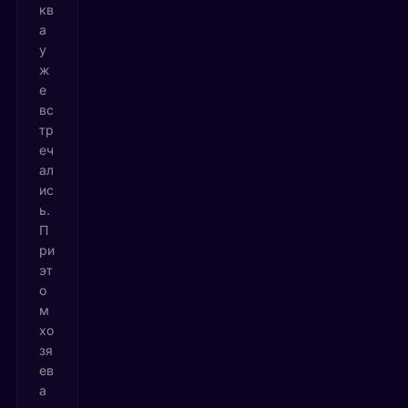
кв
а
у
ж
е
вс
тр
еч
ал
ис
ь.
П
ри
эт
о
м
хо
зя
ев
а