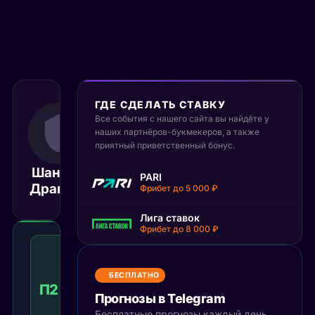
ГДЕ СДЕЛАТЬ СТАВКУ
Все события с нашего сайта вы найдёте у
16 октября 2025
19:30
наших партнёров-букмекеров, а также
приятный приветственный бонус.
МСК
Шанхай
Динамо
PARI
Матч завершён
Драгонс
Москва
Фрибет до 5 000 ₽
Лига ставок
Фрибет до 8 000 ₽
Победа
2
с
БЕСПЛАТНО
учетом
П2 с ОТ
1.78
Победа
КФ
Прогнозы в Telegram
доп.
времени
Бесплатные прогнозы каждый день,