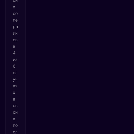
ои
х
со
пе
рн
ик
ов
в
4
из
6
сл
уч
ая
х
в
св
ои
х
по
сл