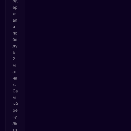
од
ер
ж
ал
и
по
бе
ду
в
2
м
ат
ча
х.
Са
м
ый
ре
зу
ль
та