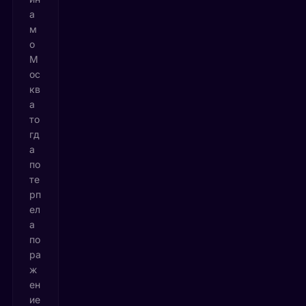
а
м
о
М
ос
кв
а
то
гд
а
по
те
рп
ел
а
по
ра
ж
ен
ие