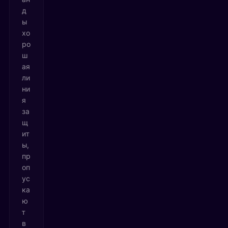
д
ы
хо
ро
ш
ая
ли
ни
я
за
щ
ит
ы,
пр
оп
ус
ка
ю
т
в