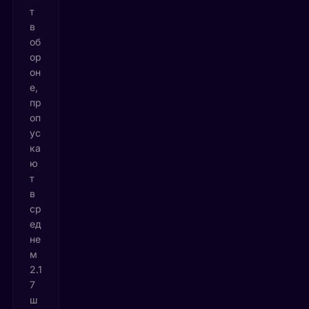
т
в
об
ор
он
е,
пр
оп
ус
ка
ю
т
в
ср
ед
не
м
2.1
7
ш