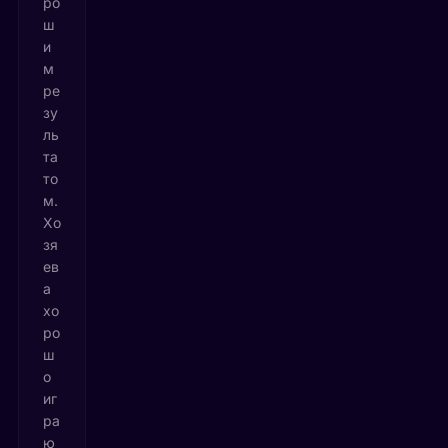
ро
ш
и
м
ре
зу
ль
та
то
м.
Хо
зя
ев
а
хо
ро
ш
о
иг
ра
ю