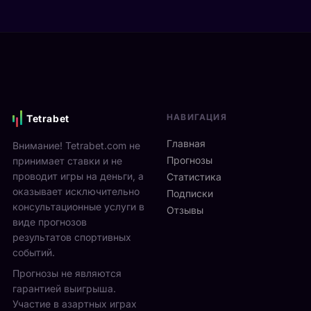
р
е
n
а
в
2
ю
и
0
т
М
2
2
о
6
5
н
и
-
р
д
2
е
ё
7
НАВИГАЦИЯ
Tetrabet
а
т
с
л
с
Главная
Внимание! Tetrabet.com не
е
ь
1
Прогнозы
принимает ставки и не
н
в
3
проводит игры на деньги, а
т
Статистика
2
п
я
оказывает исключительно
0
Подписки
о
б
консультационные услуги в
2
Отзывы
2
р
виде прогнозов
6
3
я
г
результатов спортивных
а
н
о
событий.
в
а
д
г
Прогнозы не являются
л
у
у
гарантией выигрыша.
о
р
с
Участие в азартных играх
н
а