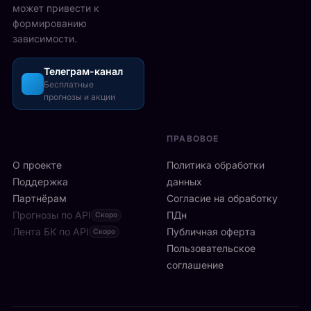
т
может привести к
д
з
а
формированию
о
о
в
зависимости.
н
ш
М
с
л
е
к
и
Телеграм-канал
й
о
Бесплатные
с
с
прогнозы и акции
й
ь
о
а
б
н
р
ы
е
ПРАВОВОЕ
е
с
:
н
т
О проекте
9
Политика обработки
е
р
6
Поддержка
данных
T
о
и
Партнёрам
Согласие на обработку
h
:
г
Прогнозы по API
e
ПДн
Скоро
6
р
O
Лента БК по API
-
Публичная оферта
Скоро
о
2
я
Пользовательское
к
.
р
соглашение
о
Р
а
в
а
к
в
з
е
к