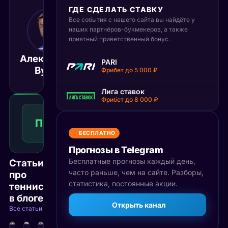
ГДЕ СДЕЛАТЬ СТАВКУ
Все события с нашего сайта вы найдёте у
18 сентября 2025
11:30
наших партнёров-букмекеров, а также
приятный приветственный бонус.
МСК
Александар
Давид
PARI
Матч завершён
Вукич
Гоффин
Фрибет до 5 000 ₽
Лига ставок
Фрибет до 8 000 ₽
Победа
1
П1
1.73
Победа
КФ
Рекомендуемая
БЕСПЛАТНО
ставка
Прогнозы в Telegram
Бесплатные прогнозы каждый день,
Статьи
часто раньше, чем на сайте. Разборы,
про
статистика, постоянные акции.
теннис
в блоге
Открыть канал
Все статьи