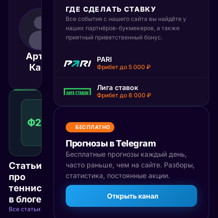
ГДЕ СДЕЛАТЬ СТАВКУ
Все события с нашего сайта вы найдёте у
19 июля 2025
14:30
наших партнёров-букмекеров, а также
приятный приветственный бонус.
МСК
Артур
Александр
PARI
Матч завершён
Казо
Бублик
Фрибет до 5 000 ₽
Лига ставок
Фрибет до 8 000 ₽
Фора
2
Ф2(-2)
1.54
Победа
(-2)
КФ
БЕСПЛАТНО
Рекомендуемая
ставка
Прогнозы в Telegram
Бесплатные прогнозы каждый день,
Статьи
часто раньше, чем на сайте. Разборы,
про
статистика, постоянные акции.
теннис
Открыть канал
в блоге
Все статьи