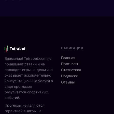
т
д
а
а
е
р
Я
в
е
н
и
н
н
М
а
и
о
м
к
н
и
С
р
к
и
е
с
НАВИГАЦИЯ
Tetrabet
н
а
т
н
л
е
Главная
Внимание! Tetrabet.com не
е
ь
U
Прогнозы
принимает ставки и не
р
в
S
проводит игры на деньги, а
п
Статистика
2
O
оказывает исключительно
р
0
Подписки
p
о
консультационные услуги в
2
Отзывы
e
в
виде прогнозов
6
n
ё
г
результатов спортивных
2
л
о
событий.
0
ч
д
Прогнозы не являются
2
е
у
6
гарантией выигрыша.
т
р