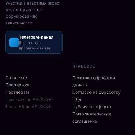
2
Участие в азартных играх
ы
а
5
может привести к
р
з
-
формированию
е
о
2
зависимости.
ч
ш
6
а
л
а
с
Телеграм-канал
и
в
а
Бесплатные
с
г
прогнозы и акции
в
ь
у
м
б
с
и
ы
т
ПРАВОВОЕ
л
с
а
а
т
О проекте
Политика обработки
,
н
р
а
Поддержка
данных
с
о
с
Партнёрам
Согласие на обработку
к
:
р
Прогнозы по API
ПДн
о
Скоро
6
е
й
Лента БК по API
-
Публичная оферта
Скоро
д
к
я
Пользовательское
и
л
р
соглашение
у
и
а
ч
н
к