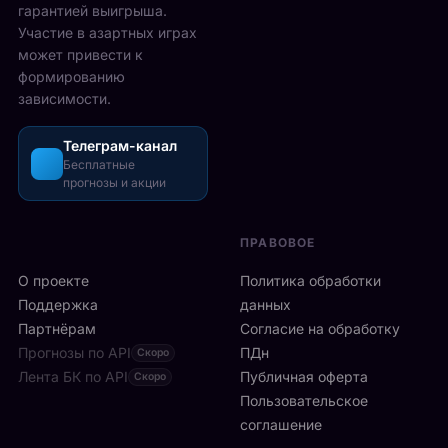
у
гарантией выигрыша.
о
р
с
Участие в азартных играх
н
а
т
может привести к
д
з
а
формированию
о
о
в
зависимости.
н
ш
М
с
л
е
к
и
Телеграм-канал
й
о
Бесплатные
с
с
прогнозы и акции
й
ь
о
а
б
н
р
ы
е
ПРАВОВОЕ
е
с
:
н
т
О проекте
9
Политика обработки
е
р
6
Поддержка
данных
T
о
и
Партнёрам
Согласие на обработку
h
:
г
Прогнозы по API
e
ПДн
Скоро
6
р
O
Лента БК по API
-
Публичная оферта
Скоро
о
2
я
Пользовательское
к
.
р
соглашение
о
Р
а