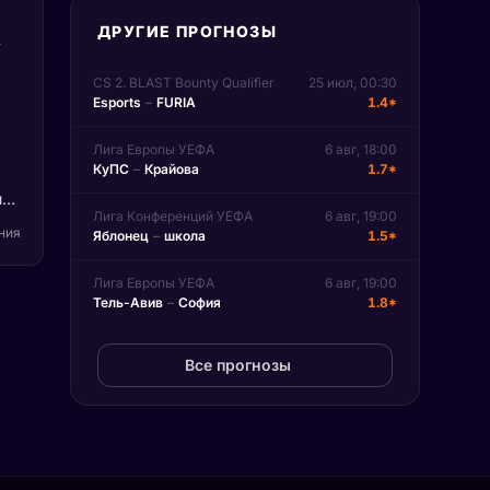
ДРУГИЕ ПРОГНОЗЫ
,
CS 2. BLAST Bounty Qualifier
25 июл, 00:30
Esports
–
FURIA
1.4*
Лига Европы УЕФА
6 авг, 18:00
КуПС
–
Крайова
1.7*
ы
Лига Конференций УЕФА
6 авг, 19:00
ения
Яблонец
–
школа
1.5*
 и
Лига Европы УЕФА
6 авг, 19:00
Тель-Авив
–
София
1.8*
Все прогнозы