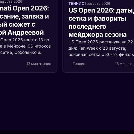
августа 2026
ТЕННИС
1 августа 2026
nati Open 2026:
US Open 2026: даты
сание, заявка и
сетка и фавориты
ый сюжет с
последнего
й Андреевой
мейджора сезона
i Open 2026 идёт с 13 по
US Open 2026 растянули на 22
а в Мейсоне: 96 игроков
дня: Fan Week с 23 августа,
сетке, Соболенко и
основная сетка с 30-го, финал
ервыми номерами,
12 и 13 сентября. Собрали
12 мин чтения
Теннис
13 мин чт
 и Швёнтек защищают
расписание по Москве, форму
Мирра Андреева впервые
Синнера, Зверева и Алькараса
на американский хард
расклад по россиянам в Нью-
ой «Ролан Гаррос» и не
Йорке.
есь ни одного очка.