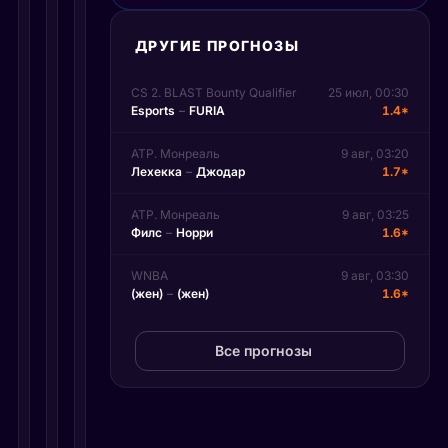
ТЕННИС
ТЕННИС
7 августа 2026
ТЕННИС
7 августа 2026
6 августа 2026
А
С
М
ДРУГИЕ ПРОГНОЗЫ
н
и
е
д
н
д
CS 2. BLAST Bounty Qualifier
25 июл, 00:30
р
н
в
Esports
–
FURIA
1.4*
е
е
е
е
р
д
ATP. Монреаль
9 авг, 03:20
Лехекка
–
Джодар
1.7*
в
и
е
а
т
в
ATP. Монреаль
9 авг, 03:25
и
р
в
Филс
–
Норри
1.6*
Р
а
М
у
в
о
WNBA
9 авг, 03:30
б
м
н
(жен)
–
(жен)
1.6*
л
а
р
ё
к
е
Все прогнозы
в
о
а
с
л
л
ы
е
е
г
н
: