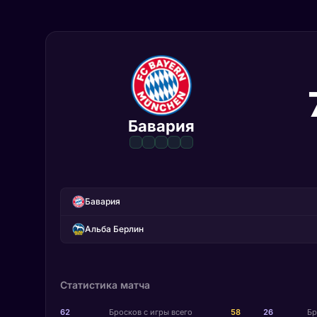
Бавария
Бавария
Альба Берлин
Статистика матча
62
Бросков с игры всего
58
26
Бр