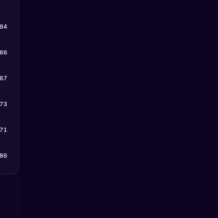
:94
:66
:67
:73
:71
:86