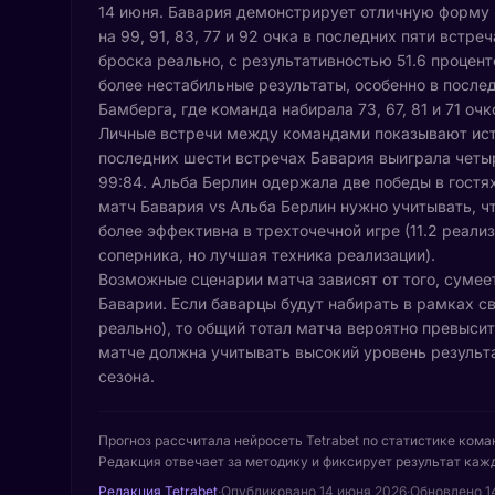
14 июня. Бавария демонстрирует отличную форму 
на 99, 91, 83, 77 и 92 очка в последних пяти встр
броска реально, с результативностью 51.6 процент
более нестабильные результаты, особенно в после
Бамберга, где команда набирала 73, 67, 81 и 71 очк
Личные встречи между командами показывают ист
последних шести встречах Бавария выиграла четыре
99:84. Альба Берлин одержала две победы в гостях 
матч Бавария vs Альба Берлин нужно учитывать, ч
более эффективна в трехточечной игре (11.2 реали
соперника, но лучшая техника реализации).
Возможные сценарии матча зависят от того, сумее
Баварии. Если баварцы будут набирать в рамках с
реально), то общий тотал матча вероятно превысит
матче должна учитывать высокий уровень результ
сезона.
Прогноз рассчитала нейросеть Tetrabet по статистике кома
Редакция отвечает за методику и фиксирует результат кажд
Редакция Tetrabet
·
Опубликовано
14 июня 2026
·
Обновлено 1