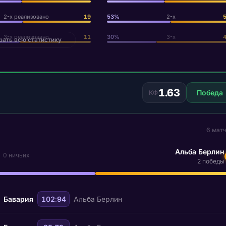
2-х реализовано
19
53%
2-х
3-х реализовано
11
30%
3-х
зать всю статистику
1.63
Победа
КФ
6 мат
Альба Берлин
0 ничьих
2 победы
Бавария
102
:
94
Альба Берлин