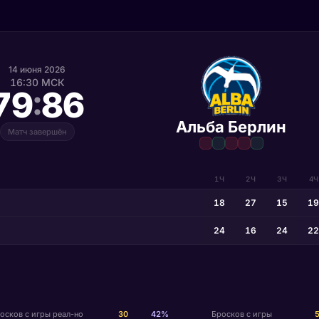
14 июня 2026
16:30 МСК
:
79
86
Альба Берлин
Матч завершён
1Ч
2Ч
3Ч
4Ч
18
27
15
19
24
16
24
22
осков с игры реал-но
30
42%
Бросков с игры