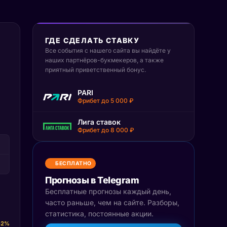
ГДЕ СДЕЛАТЬ СТАВКУ
Все события с нашего сайта вы найдёте у
наших партнёров-букмекеров, а также
приятный приветственный бонус.
PARI
Фрибет до 5 000 ₽
Лига ставок
Фрибет до 8 000 ₽
БЕСПЛАТНО
Прогнозы в Telegram
Бесплатные прогнозы каждый день,
часто раньше, чем на сайте. Разборы,
статистика, постоянные акции.
52%