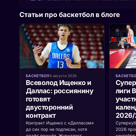
Статьи про баскетбол в блоге
БАСКЕТБОЛ
4 августа 2026
БАСКЕТБ
Всеволод Ищенко и
Супер
Даллас: россиянину
лиги 
готовят
участ
двусторонний
кален
контракт
2026/
Контракт Ищенко с «Далласом»
Суперкуб
до сих пор не подписан, хотя
2026 про
драфт прошёл. Журналист
сентября 