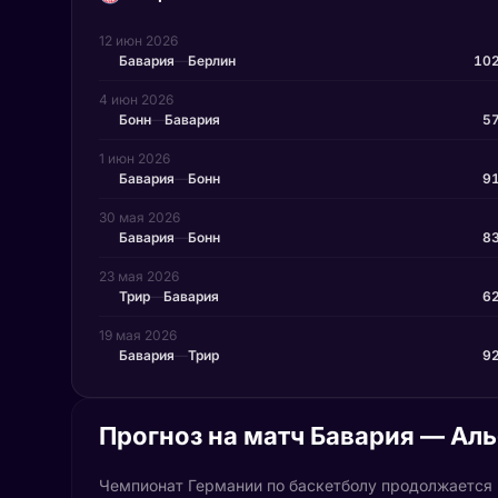
12 июн 2026
Бавария
—
Берлин
102
4 июн 2026
Бонн
—
Бавария
57
1 июн 2026
Бавария
—
Бонн
91
30 мая 2026
Бавария
—
Бонн
83
23 мая 2026
Трир
—
Бавария
62
19 мая 2026
Бавария
—
Трир
92
Прогноз на матч Бавария — Аль
Чемпионат Германии по баскетболу продолжается