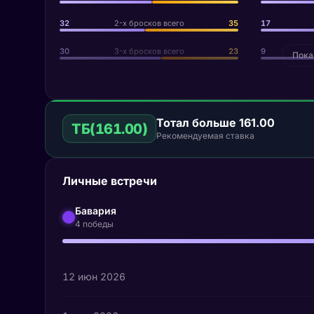
32
2-х бросков всего
35
17
30
3-х бросков всего
23
9
Пока
Тотал больше 161.00
ТБ(161.00)
Рекомендуемая ставка
Личные встречи
Бавария
4 победы
12 июн 2026