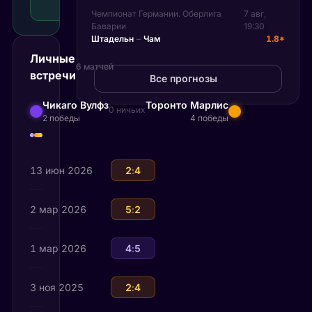
Рекомендуемая
Чемпионат Германии. Оберлига
7 авг,
ставка
Баварии
19:30
Штадельн
–
Чам
1.8*
Личные
6 матчей
встречи
Все прогнозы
Чикаго Вулфз
Торонто Марлис
0 ничьих
2 победы
4 победы
13 июн 2026
Чикаго Вулфз
2
:
4
Торонто Марлис
2 мар 2026
Торонто Марлис
5
:
2
Чикаго Вулфз
1 мар 2026
Торонто Марлис
4
:
5
Чикаго Вулфз
3 ноя 2025
Чикаго Вулфз
2
:
4
Торонто Марлис