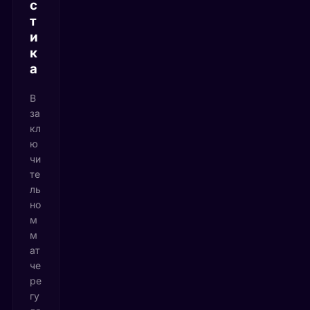
с
т
и
к
а
В
за
кл
ю
чи
те
ль
но
м
м
ат
че
ре
гу