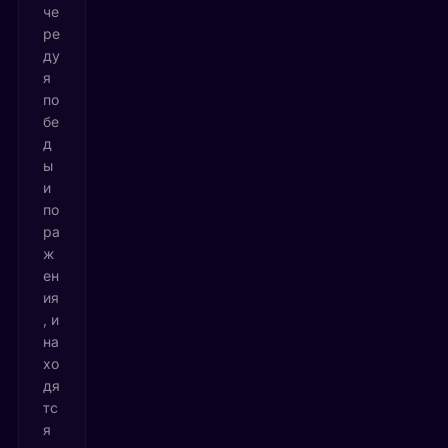
че
ре
ду
я
по
бе
д
ы
и
по
ра
ж
ен
ия
, и
на
хо
дя
тс
я