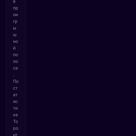
в
пр
ои
гр
ы
ш
но
й
по
ло
се
.
По
ст
ат
ис
ти
ке
То
ро
нт