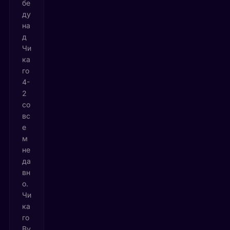
бе
ду
на
д
Чи
ка
го
4-
2
со
вс
е
м
не
да
вн
о.
Чи
ка
го
Ву