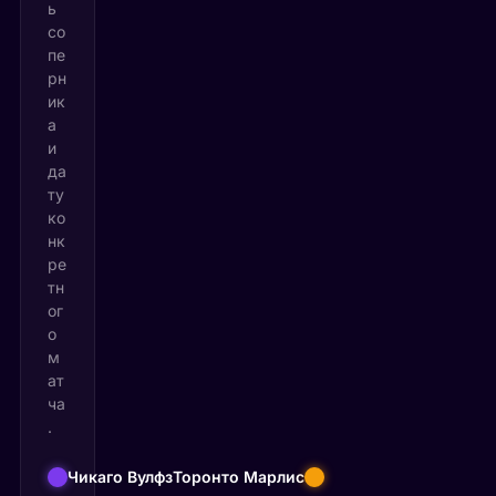
ь
со
пе
рн
ик
а
и
да
ту
ко
нк
ре
тн
ог
о
м
ат
ча
.
Чикаго Вулфз
Торонто Марлис