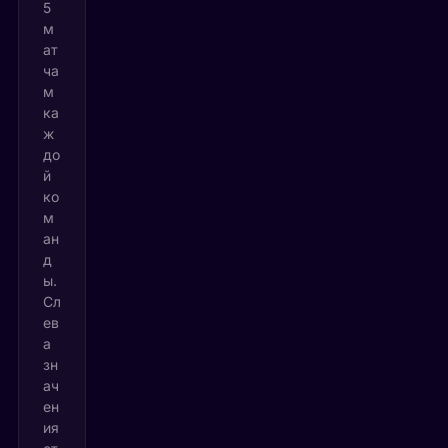
5
м
ат
ча
м
ка
ж
до
й
ко
м
ан
д
ы.
Сл
ев
а
зн
ач
ен
ия