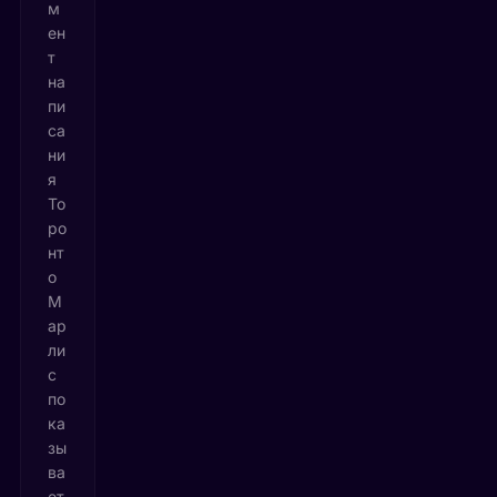
м
ен
т
на
пи
са
ни
я
То
ро
нт
о
М
ар
ли
с
по
ка
зы
ва
ет