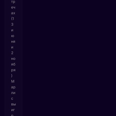
тр
еч
ах
(1
3
и
ю
ня
и
2
но
яб
ря
)
М
ар
ли
с
вы
иг
р