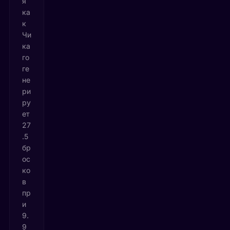
я
ка
к
Чи
ка
го
ге
не
ри
ру
ет
27
.5
бр
ос
ко
в
пр
и
9.
9