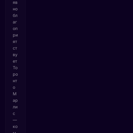
яв
но
бл
аг
оп
ри
ят
ст
ву
ет
То
ро
нт
о
М
ар
ли
с
—
ко
м