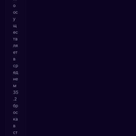
о
ос
у
щ
ес
тв
ля
ет
в
ср
ед
не
м
35
.2
бр
ос
ка
в
ст