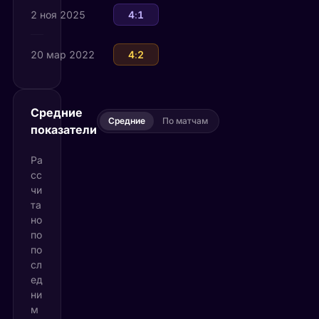
2 ноя 2025
Чикаго Вулфз
4
:
1
Торонто Марлис
20 мар 2022
Торонто Марлис
4
:
2
Чикаго Вулфз
Средние
Средние
По матчам
показатели
Ра
сс
чи
та
но
по
по
сл
ед
ни
м