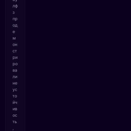
лф
з
пр
од
е
м
он
ст
ри
ро
ва
ли
не
ус
то
йч
ив
ос
ть
,