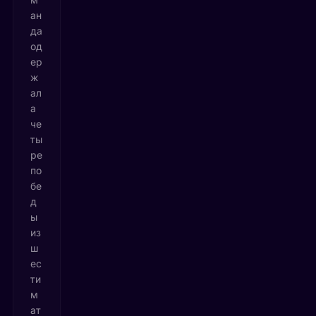
ан
да
од
ер
ж
ал
а
че
ты
ре
по
бе
д
ы
из
ш
ес
ти
м
ат