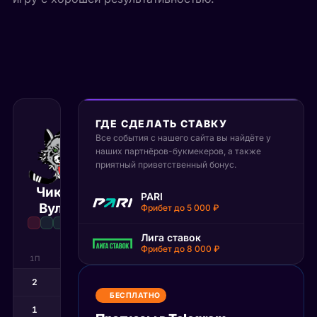
ГДЕ СДЕЛАТЬ СТАВКУ
Все события с нашего сайта вы найдёте у
14 июня 2026
наших партнёров-букмекеров, а также
23:00 МСК
:
4
5
приятный приветственный бонус.
Чикаго
Торонто
PARI
Матч завершён
Вулфз
Марлис
Фрибет до 5 000 ₽
Лига ставок
Фрибет до 8 000 ₽
1П
2П
3П
ОТ
лфз
2
0
2
0
БЕСПЛАТНО
лис
1
2
1
1