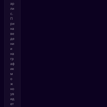
ар
ли
с.
П
ри
на
ве
де
ни
и
на
гр
аф
ик
м
о
ж
но
ув
ид
ет