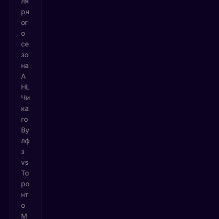
ля
рн
ог
о
се
зо
на
A
HL
Чи
ка
го
Ву
лф
з
vs
То
ро
нт
о
М