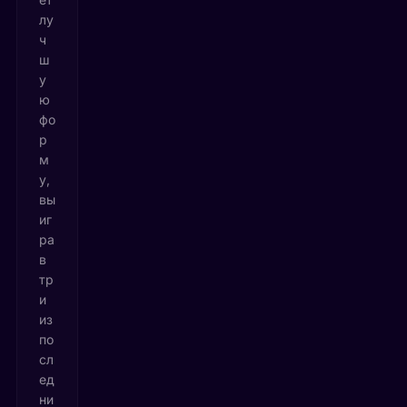
лу
ч
ш
у
ю
фо
р
м
у,
вы
иг
ра
в
тр
и
из
по
сл
ед
ни