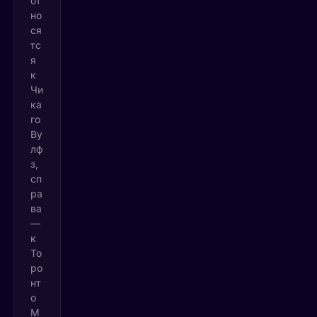
от
но
ся
тс
я
к
Чи
ка
го
Ву
лф
з,
сп
ра
ва
—
к
То
ро
нт
о
М