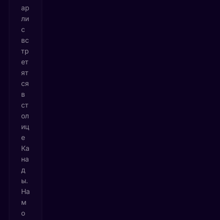
ар
ли
с
вс
тр
ет
ят
ся
в
ст
ол
иц
е
Ка
на
д
ы.
На
м
о