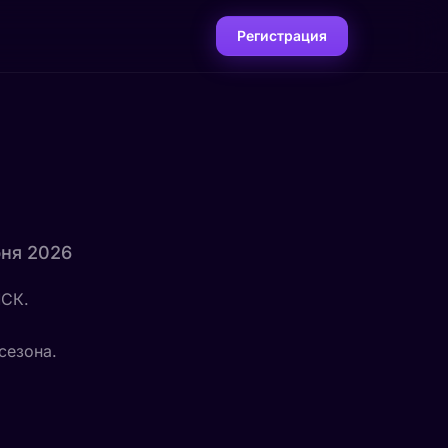
Регистрация
юня 2026
МСК.
сезона.