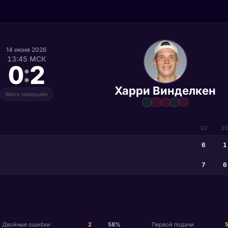
14 июня 2026
13:45 МСК
:
0
2
Харри Винделкен
Матч завершён
1С
2
6
1
7
6
Двойные ошибки
2
58%
Первой подачи