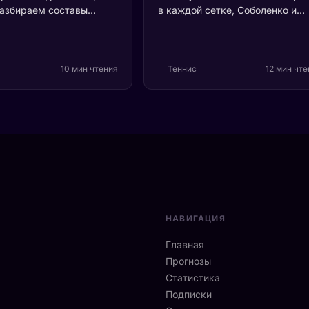
Разбираем составы
в каждой сетке, Соболенко и
Европы и Мира, формат
Синнер первыми номерами,
й ценой очка и то,
Алькарас и Швёнтек защищаю
оскресенье решает
титулы. Мирра Андреева впер
рофея.
выходит на американский хар
10 мин чтения
Теннис
12 мин чт
чемпионкой «Ролан Гаррос» и 
теряет здесь ни одного очка.
НАВИГАЦИЯ
Главная
Прогнозы
Статистика
Подписки