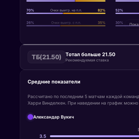
70%
Очки выигр. на п.п.
82%
52%
26%
Очки выигр. с п.п.
35%
30%
Пока
Тотал больше 21.50
ТБ(21.50)
Рекомендуемая ставка
Средние показатели
Рассчитано по последним 5 матчам каждой команды
Харри Винделкен. При наведении на график можно 
Александар Вукич
3.5