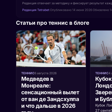
Редакция отвечает за методику и фиксирует результат кажд
Редакция Tetrabet
·
Опубликовано
14 июня 2026
·
Обновлено 1
Статьи про теннис в блоге
ТЕННИС
6 августа 2026
ТЕННИС
4 
Медведев в
Кубок
Монреале:
Лондо
сенсационный вылет
Звере
от ван де Зандсхулпа
и Буб
и что дальше в 2026
Кубок Лэ
27 сентя