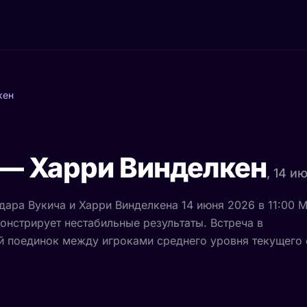
кен
 — Харри Винделкен
, 14 и
ара Вукича и Харри Винделкена 14 июня 2026 в 11:00 
нстрирует нестабильные результаты. Встреча в
 поединок между игроками среднего уровня текущего 