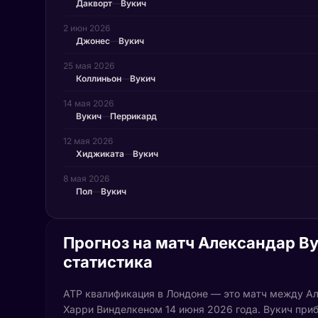
Дакворт
—
Вукич
2 июн 2026
Джонес
—
Вукич
25 мая 2026
Коллиньон
—
Вукич
14 мая 2026
Вукич
—
Перрикард
12 мая 2026
Хиджиката
—
Вукич
8 мая 2026
Пол
—
Вукич
Прогноз на матч Александар Ву
статистика
ATP квалификация в Лондоне — это матч между А
Харри Винделкеном 14 июня 2026 года. Вукич при