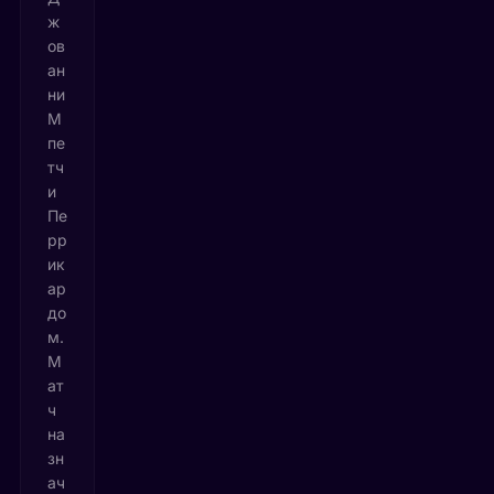
ж
ов
ан
ни
М
пе
тч
и
Пе
рр
ик
ар
до
м.
М
ат
ч
на
зн
ач