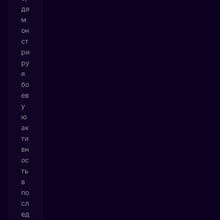
де
м
он
ст
ри
ру
я
бо
ев
у
ю
ак
ти
вн
ос
ть
в
по
сл
ед