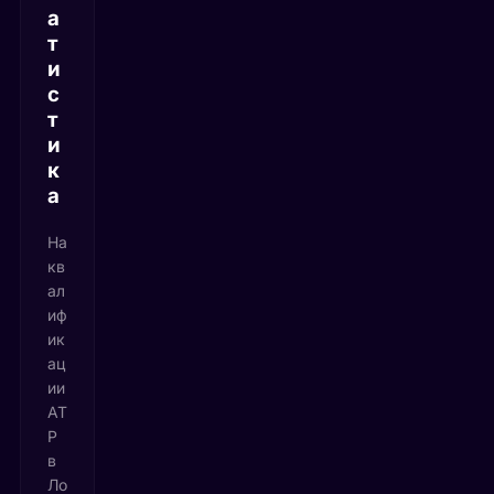
а
т
и
с
т
и
к
а
На
кв
ал
иф
ик
ац
ии
AT
P
в
Ло