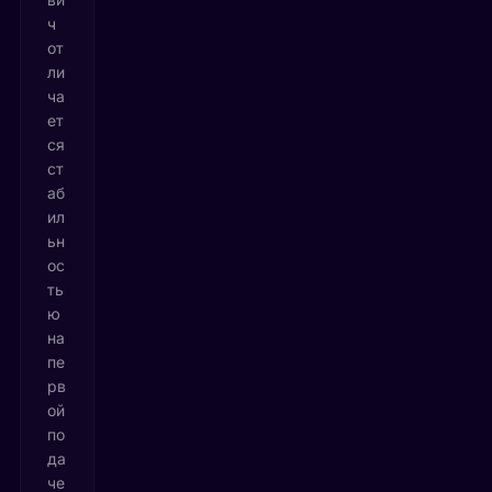
ч
от
ли
ча
ет
ся
ст
аб
ил
ьн
ос
ть
ю
на
пе
рв
ой
по
да
че