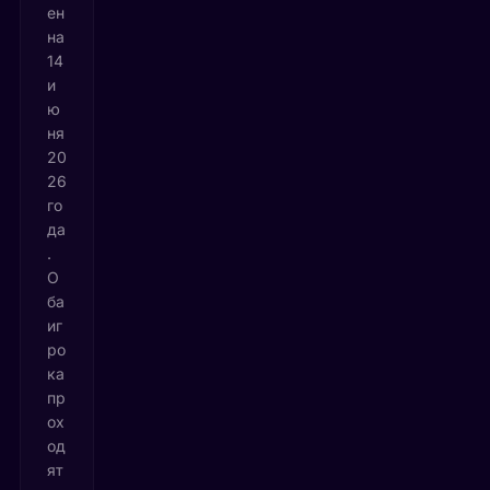
ен
на
14
и
ю
ня
20
26
го
да
.
О
ба
иг
ро
ка
пр
ох
од
ят