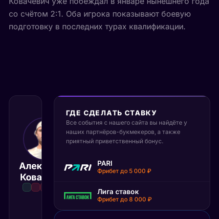
Ковачевич уже побеждал в январе нынешнего года
со счётом 2:1. Оба игрока показывают боевую
подготовку в последних турах квалификации.
ГДЕ СДЕЛАТЬ СТАВКУ
Все события с нашего сайта вы найдёте у
наших партнёров-букмекеров, а также
14 июня 2026
15:30 МСК
приятный приветственный бонус.
:
0
2
Джованни
PARI
Александр
Мпетчи
Фрибет до 5 000 ₽
Матч завершён
Ковачевич
Перрикар
Лига ставок
Фрибет до 8 000 ₽
1С
2С