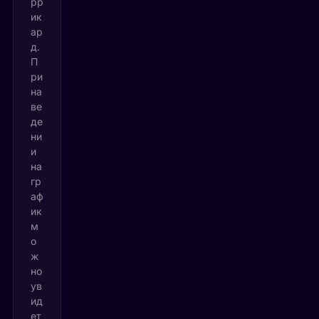
рр
ик
ар
д.
П
ри
на
ве
де
ни
и
на
гр
аф
ик
м
о
ж
но
ув
ид
ет