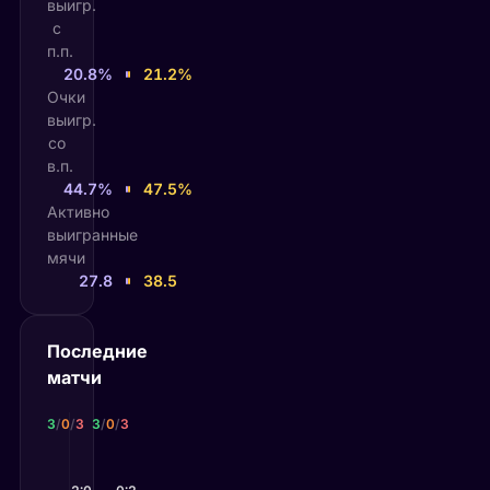
выигр.
с
п.п.
20.8%
21.2%
Очки
выигр.
со
в.п.
44.7%
47.5%
Активно
выигранные
мячи
27.8
38.5
Последние
матчи
Александр Ковачевич
Джованни Мпетчи Перрикард
3
/
0
/
3
3
/
0
/
3
13 июн 2026
13 июн 2026