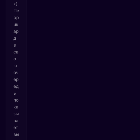
х).
Пе
рр
ик
ар
д
в
св
о
ю
оч
ер
ед
ь
по
ка
зы
ва
ет
вы