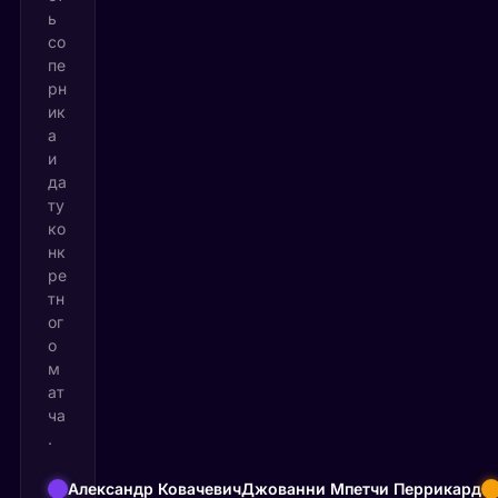
ь
со
пе
рн
ик
а
и
да
ту
ко
нк
ре
тн
ог
о
м
ат
ча
.
Александр Ковачевич
Джованни Мпетчи Перрикард