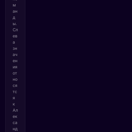
м
ан
д
ы.
Сл
ев
а
зн
ач
ен
ия
от
но
ся
тс
я
к
Ал
ек
са
нд