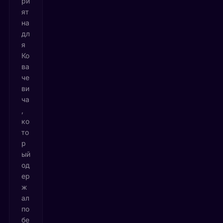
ри
ят
на
дл
я
Ко
ва
че
ви
ча
,
ко
то
р
ый
од
ер
ж
ал
по
бе