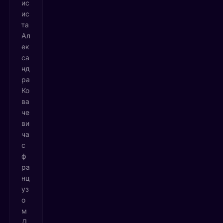
ис
ис
та
Ал
ек
са
нд
ра
Ко
ва
че
ви
ча
с
ф
ра
нц
уз
о
м
Д