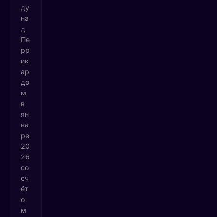
ду
на
д
Пе
рр
ик
ар
до
м
в
ян
ва
ре
20
26
со
сч
ёт
о
м