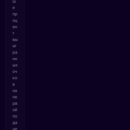
ш
е
пр
оц
ен
т
вы
иг
ра
нн
ых
оч
ко
в
на
пе
рв
ой
по
да
че