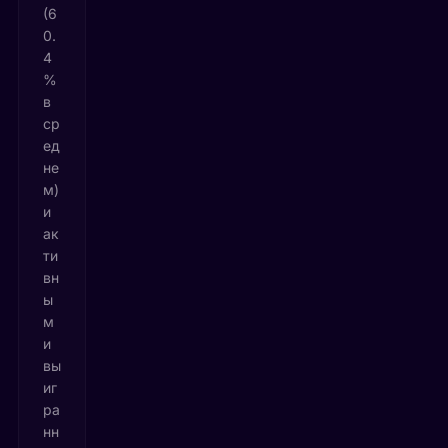
(6
0.
4
%
в
ср
ед
не
м)
и
ак
ти
вн
ы
м
и
вы
иг
ра
нн