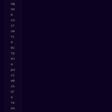
нд
он
е
со
ст
ои
тс
я
вс
тр
еч
а
ро
сс
ий
ск
ог
о
те
нн