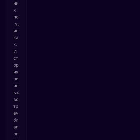
ни
х
по
ед
ин
ка
х.
И
ст
ор
ия
ли
чн
ых
вс
тр
еч
бл
аг
оп