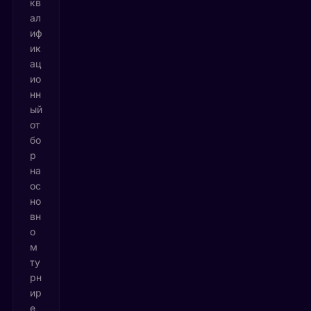
кв
ал
иф
ик
ац
ио
нн
ый
от
бо
р
на
ос
но
вн
о
м
ту
рн
ир
е,