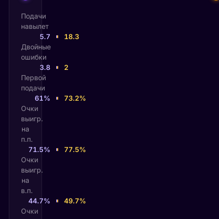
Подачи
навылет
5.7
18.3
Двойные
ошибки
3.8
2
Первой
подачи
61%
73.2%
Очки
выигр.
на
п.п.
71.5%
77.5%
Очки
выигр.
на
в.п.
44.7%
49.7%
Очки