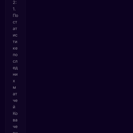
2:
1.
По
ст
ат
ис
ти
ке
по
сл
ед
ни
х
м
ат
че
й
Ко
ва
че
ви