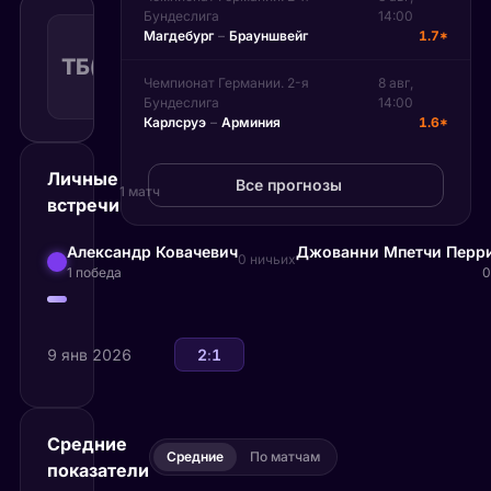
Бундеслига
14:00
Тотал
Магдебург
–
Брауншвейг
1.7*
больше
ТБ(25.50)
1.59
Поражение
25.50
КФ
Чемпионат Германии. 2-я
8 авг,
Рекомендуемая
Бундеслига
14:00
ставка
Карлсруэ
–
Арминия
1.6*
Личные
Все прогнозы
1 матч
встречи
Александр Ковачевич
Джованни Мпетчи Перр
0 ничьих
1 победа
0
9 янв 2026
Александр Ковачевич
2
:
1
Джованни Мпетчи Перрикард
Средние
Средние
По матчам
показатели