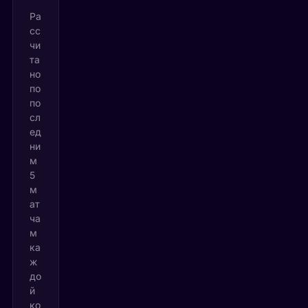
Ра
сс
чи
та
но
по
по
сл
ед
ни
м
5
м
ат
ча
м
ка
ж
до
й
ко