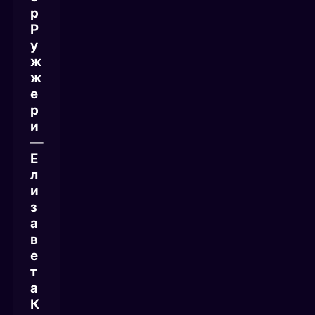
р
Р
у
ж
ж
е
р
и
—
Е
л
и
з
а
в
е
т
а
К