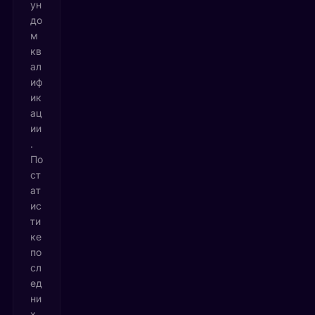
ун
до
м
кв
ал
иф
ик
ац
ии
.
По
ст
ат
ис
ти
ке
по
сл
ед
ни
х