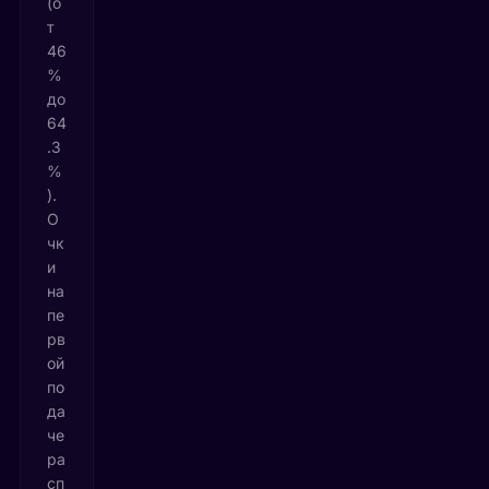
(о
т
46
%
до
64
.3
%
).
О
чк
и
на
пе
рв
ой
по
да
че
ра
сп