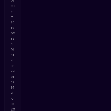
ов
ен
ь
м
ас
те
рс
тв
а.
М
ат
ч
на
чн
ет
ся
14
и
ю
ня
20