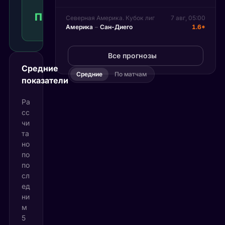
игрока
П1
1.33
Победа
1
КФ
Северная Америка. Кубок лиг
7 авг, 05:00
Америка
–
Сан-Диего
1.6*
Рекомендуемая
ставка
Все прогнозы
Средние
Средние
По матчам
показатели
Ра
сс
чи
та
но
по
по
сл
ед
ни
м
5