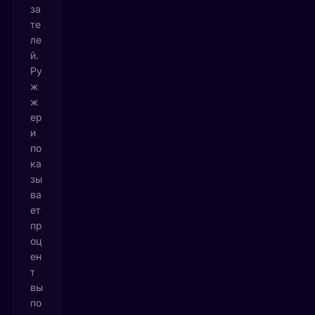
за
те
ле
й.
Ру
ж
ж
ер
и
по
ка
зы
ва
ет
пр
оц
ен
т
вы
по