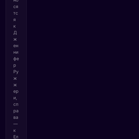
ся
тс
я
к
Д
ж
ен
ни
фе
р
Ру
ж
ж
ер
и,
сп
ра
ва
—
к
Ел