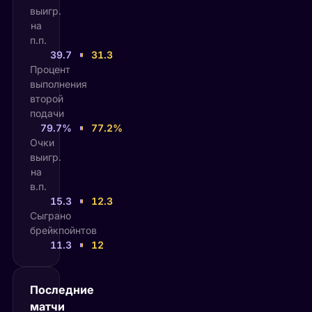
выигр.
на
п.п.
39.7
31.3
Процент
выполнения
второй
подачи
79.7%
77.2%
Очки
выигр.
на
в.п.
15.3
12.3
Сыграно
брейкпойнтов
11.3
12
Последние
матчи