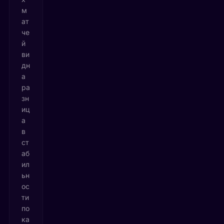
м
ат
че
й
ви
дн
а
ра
зн
иц
а
в
ст
аб
ил
ьн
ос
ти
по
ка