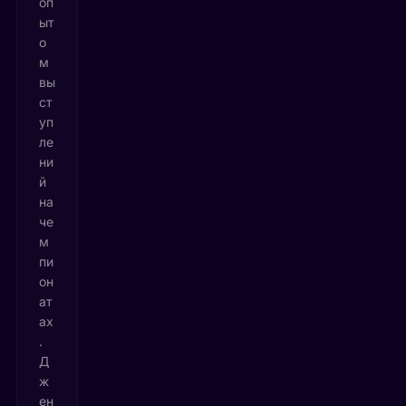
оп
ыт
о
м
вы
ст
уп
ле
ни
й
на
че
м
пи
он
ат
ах
.
Д
ж
ен