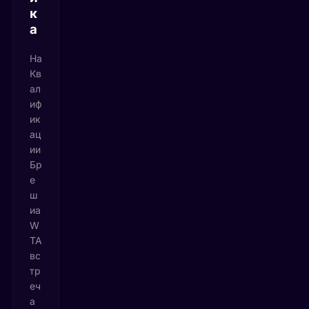
к
а
На
Кв
ал
иф
ик
ац
ии
Бр
е
ш
иа
W
TA
вс
тр
еч
а