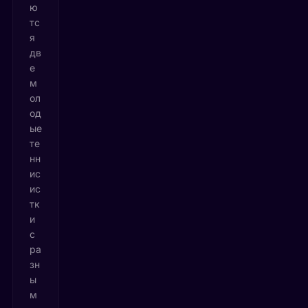
ю
тс
я
дв
е
м
ол
од
ые
те
нн
ис
ис
тк
и
с
ра
зн
ы
м