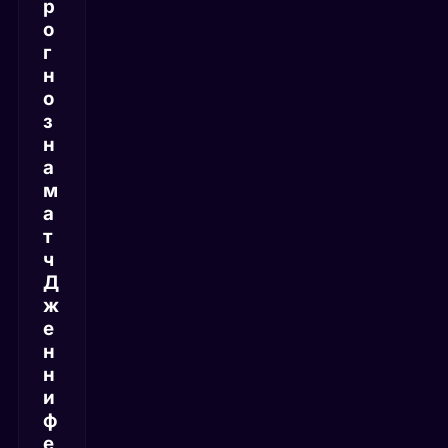
р
о
г
н
о
з
н
а
м
а
т
ч
Д
ж
е
н
н
и
ф
е