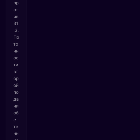
пр
от
ив
31
.3.
По
то
чн
ос
ти
вт
ор
ой
по
да
чи
об
е
те
нн