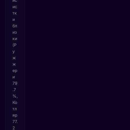
ис
ис
тк
и
бл
из
ки
(Р
у
ж
ж
ер
и
79
.7
%,
Ко
тл
яр
77.
2