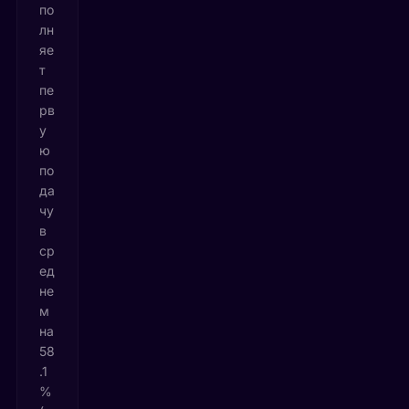
по
лн
яе
т
пе
рв
у
ю
по
да
чу
в
ср
ед
не
м
на
58
.1
%