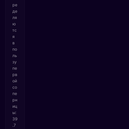
ре
де
ля
ю
тс
я
в
по
ль
зу
пе
рв
ой
со
пе
рн
иц
ы:
39
.7