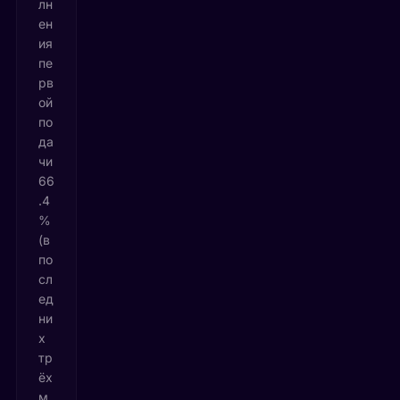
лн
ен
ия
пе
рв
ой
по
да
чи
66
.4
%
(в
по
сл
ед
ни
х
тр
ёх
м