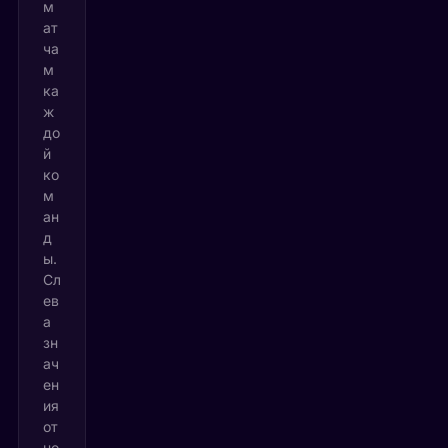
м
ат
ча
м
ка
ж
до
й
ко
м
ан
д
ы.
Сл
ев
а
зн
ач
ен
ия
от
но