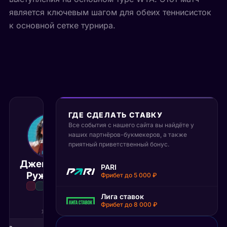
является ключевым шагом для обеих теннисисток
к основной сетке турнира.
ГДЕ СДЕЛАТЬ СТАВКУ
Все события с нашего сайта вы найдёте у
14 июня 2026
наших партнёров-букмекеров, а также
11:30 МСК
:
2
1
приятный приветственный бонус.
Дженнифер
Елизавет
PARI
Матч завершён
Ружжери
Котляр
Фрибет до 5 000 ₽
Лига ставок
Фрибет до 8 000 ₽
1С
2С
3С