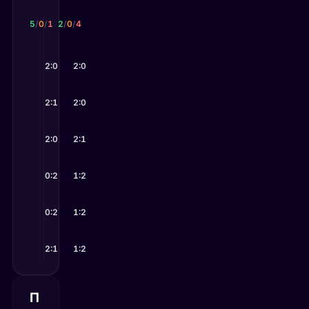
Дженнифер Ружжери
Елизавета Котляр
5
/
0
/
1
2
/
0
/
4
8 июн 2026
10 июн 2026
Тревизан
2:0
Попа
2:0
—
Ружжери
—
Котляр
31 мая 2026
27 мая 2026
Ружжери
2:1
Костович
2:0
—
Дэй
—
Котляр
30 мая 2026
20 мая 2026
Ружжери
2:0
Марчинко
2:1
—
Реалес
—
Котляр
29 мая 2026
19 мая 2026
Гарсия
0:2
—
Джонс
1:2
Ружжери
—
Котляр
28 мая 2026
15 мая 2026
Гарсия
0:2
—
Котляр
1:2
Ружжери
—
Байралиу
27 мая 2026
14 мая 2026
Ружжери
2:1
Сирес
1:2
—
Гормаз
—
Котляр
П