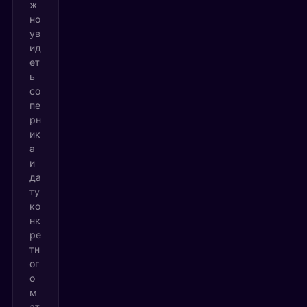
ж
но
ув
ид
ет
ь
со
пе
рн
ик
а
и
да
ту
ко
нк
ре
тн
ог
о
м
ат