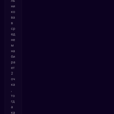
ль
ни
ко
ва
в
ср
ед
не
м
на
би
ра
ет
2
оч
ка
,
то
гд
а
ка