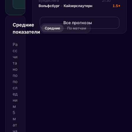
Бундеслига
21:30
Рекомендуемая
Вольфсбург
–
Кайзерслаутерн
1.5*
ставка
Все прогнозы
Средние
Средние
По матчам
показатели
Ра
сс
чи
та
но
по
по
сл
ед
ни
м
5
м
ат
ча