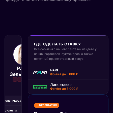
ГДЕ СДЕЛАТЬ СТАВКУ
Все события с нашего сайта вы найдёте у
14 июня 2026
наших партнёров-букмекеров, а также
12:00 МСК
:
0
2
приятный приветственный бонус.
Радка
Ноэми
PARI
Матч завершён
Зельникова
Басилетт
Фрибет до 5 000 ₽
Лига ставок
Фрибет до 8 000 ₽
1С
2С
ка Зельникова
3
5
БЕСПЛАТНО
 Басилетти
6
7