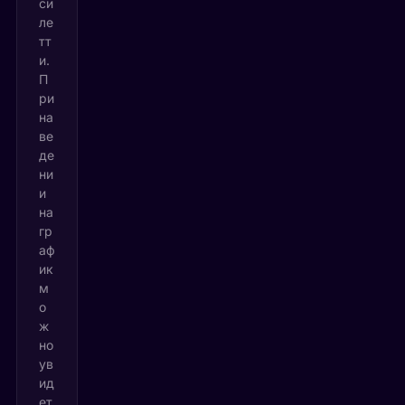
си
ле
тт
и.
П
ри
на
ве
де
ни
и
на
гр
аф
ик
м
о
ж
но
ув
ид
ет