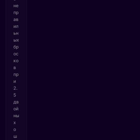
не
пр
ав
ил
ьн
ых
бр
ос
ко
в
пр
и
2.
5
дв
ой
ны
х
о
ш