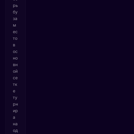
рь
бу
за
м
ес
то
в
ос
но
вн
ой
се
тк
е
ту
рн
ир
а
на
од