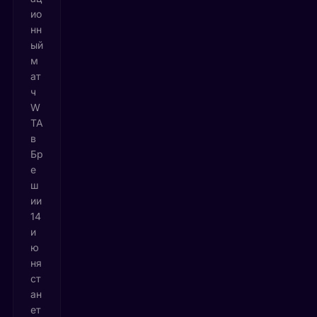
ио
нн
ый
м
ат
ч
W
TA
в
Бр
е
ш
ии
14
и
ю
ня
ст
ан
ет