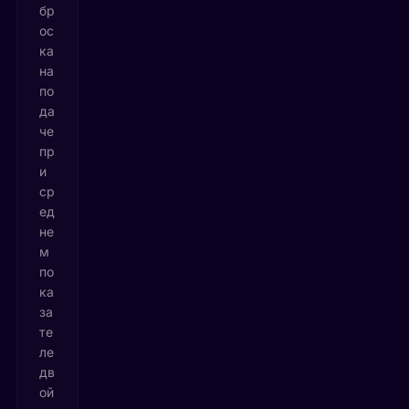
бр
ос
ка
на
по
да
че
пр
и
ср
ед
не
м
по
ка
за
те
ле
дв
ой