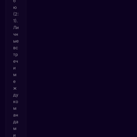
б
ю
(2:
1).
Ли
чн
ые
вс
тр
еч
и
м
е
ж
ду
ко
м
ан
да
м
и