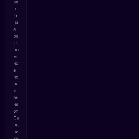
вк
л
ю
ча
я
ра
зг
ро
м
но
е
по
ра
ж
ен
ие
от
Са
нд
ви
ке