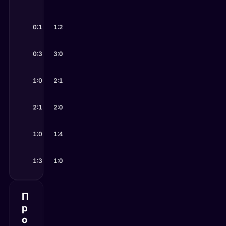
10 июн 2026
10 июн 2026
СК
0:1
—
Сундсваль
Треллеборг
1:2
—
Эстер
30 мая 2026
9 июн 2026
Сундсваль
0:3
Эстер
3:0
—
—
Сандвикенс
Варнамо
24 мая 2026
30 мая 2026
Варберг
1:0
Эстер
2:1
—
Сундсваль
—
Норрбю
18 мая 2026
25 мая 2026
Сундсваль
2:1
Норрчёпинг
2:0
—
Ландскрона
—
Эстер
14 мая 2026
17 мая 2026
Юнгшиле
1:0
Эстер
1:4
—
Сундсваль
—
Юнгшиле
9 мая 2026
13 мая 2026
Сундсваль
1:3
Эстер
1:0
—
—
Норрчёпинг
Сандвикенс
П
р
о