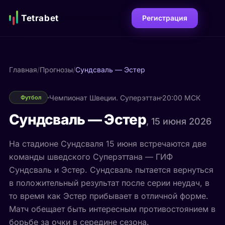
Tetrabet
Регистрация
Главная
/
Прогнозы
/
Сундсваль — Эстер
Чемпионат Швеции. Суперэттан
20:00 МСК
Футбол
Сундсваль — Эстер
, 15 июня 2026
На стадионе Сундсваля 15 июня встречаются две
команды шведского Суперэттана — ГИФ
Сундсваль и Эстер. Сундсваль пытается вернуться
в положительный результат после серии неудач, в
то время как Эстер прибывает в отличной форме.
Матч обещает быть интересным противостоянием в
борьбе за очки в середине сезона.