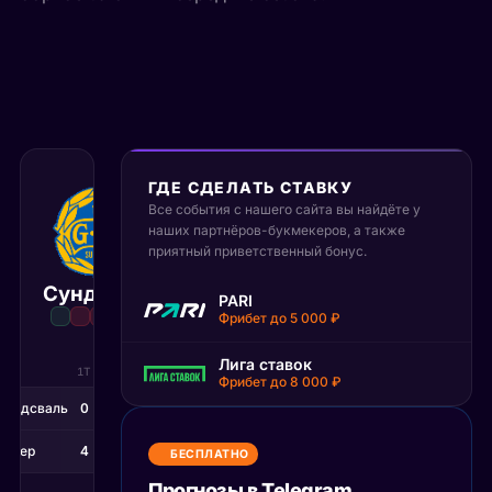
ГДЕ СДЕЛАТЬ СТАВКУ
15 июня 2026
Все события с нашего сайта вы найдёте у
20:00 МСК
наших партнёров-букмекеров, а также
:
0
4
приятный приветственный бонус.
Сундсваль
Эстер
PARI
Матч завершён
Фрибет до 5 000 ₽
Лига ставок
1Т
2Т
Фрибет до 8 000 ₽
Сундсваль
0
0
Эстер
4
0
БЕСПЛАТНО
Прогнозы в Telegram