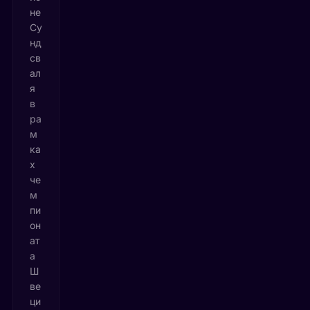
не
Су
нд
св
ал
я
в
ра
м
ка
х
че
м
пи
он
ат
а
Ш
ве
ци