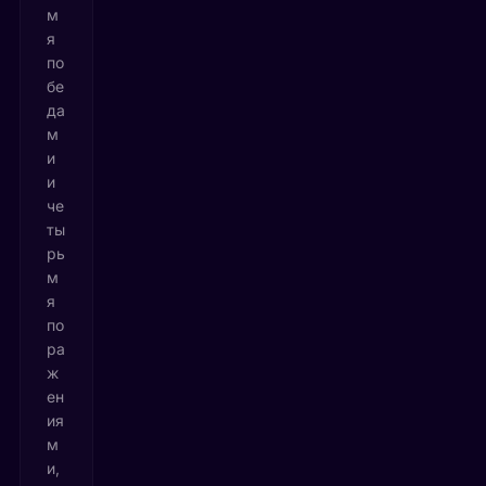
м
я
по
бе
да
м
и
и
че
ты
рь
м
я
по
ра
ж
ен
ия
м
и,