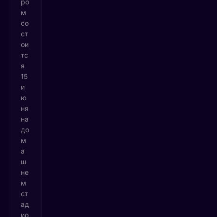
ро
м
со
ст
ои
тс
я
15
и
ю
ня
на
до
м
а
ш
не
м
ст
ад
ио