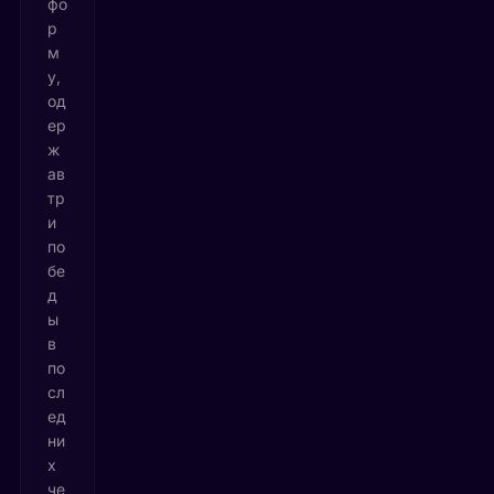
фо
р
м
у,
од
ер
ж
ав
тр
и
по
бе
д
ы
в
по
сл
ед
ни
х
че