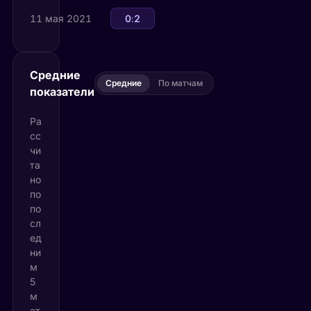
11 мая 2021
Эстер
0
:
2
Сундсваль
Средние
Средние
По матчам
показатели
Ра
сс
чи
та
но
по
по
сл
ед
ни
м
5
м
ат