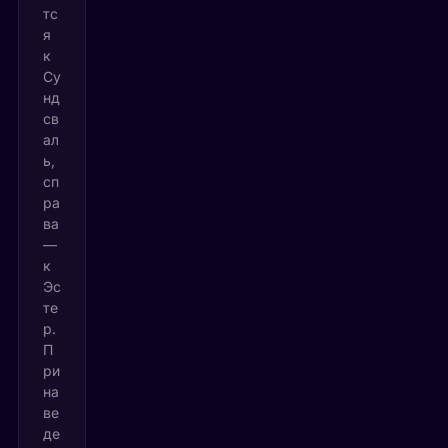
тс
я
к
Су
нд
св
ал
ь,
сп
ра
ва
—
к
Эс
те
р.
П
ри
на
ве
де