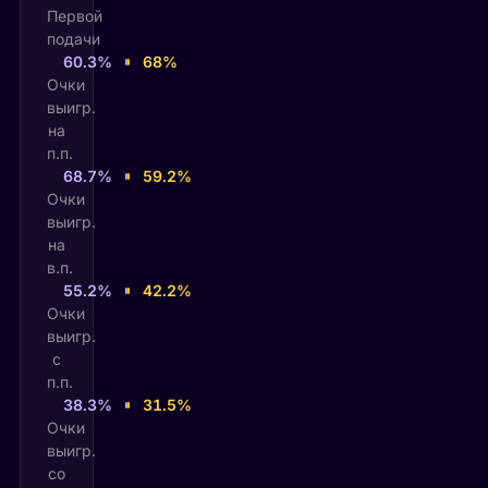
Первой
подачи
60.3%
68%
Очки
выигр.
на
п.п.
68.7%
59.2%
Очки
выигр.
на
в.п.
55.2%
42.2%
Очки
выигр.
с
п.п.
38.3%
31.5%
Очки
выигр.
со