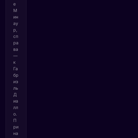
е
М
ин
ау
р,
сп
ра
ва
—
к
Га
бр
иэ
ль
Д
иа
лл
о.
П
ри
на