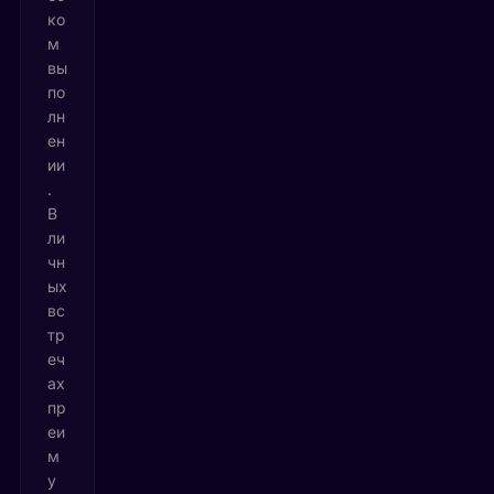
ко
м
вы
по
лн
ен
ии
.
В
ли
чн
ых
вс
тр
еч
ах
пр
еи
м
у