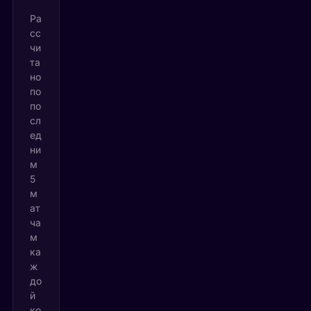
Ра
сс
чи
та
но
по
по
сл
ед
ни
м
5
м
ат
ча
м
ка
ж
до
й
ко