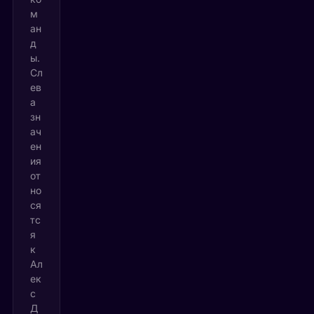
м
ан
д
ы.
Сл
ев
а
зн
ач
ен
ия
от
но
ся
тс
я
к
Ал
ек
с
Д