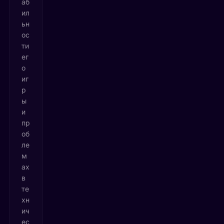
аб
ил
ьн
ос
ти
ег
о
иг
р
ы
и
пр
об
ле
м
ах
в
те
хн
ич
ес