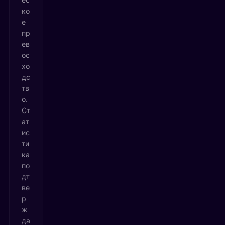
ко
е
пр
ев
ос
хо
дс
тв
о.
Ст
ат
ис
ти
ка
по
дт
ве
р
ж
да