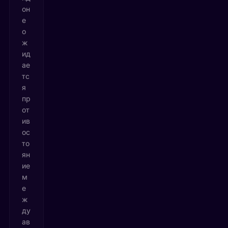
он
е
о
ж
ид
ае
тс
я
пр
от
ив
ос
то
ян
ие
м
е
ж
ду
ав