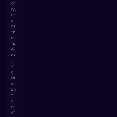
сл
ед
ни
х
пя
ти
вс
тр
еч
ах
,
чт
о
го
во
ри
т
о
не
ст