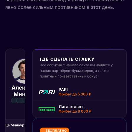
явно более сильным противником в этот день.
ГДЕ СДЕЛАТЬ СТАВКУ
Все события с нашего сайта вы найдёте у
16 июня 2026
наших партнёров-букмекеров, а также
17:30 МСК
:
2
0
приятный приветственный бонус.
Алекс Де
Габриэль
PARI
Матч завершён
Минаур
Диалло
Фрибет до 5 000 ₽
Лига ставок
Фрибет до 8 000 ₽
1С
2С
кс Де Минаур
7
6
БЕСПЛАТНО