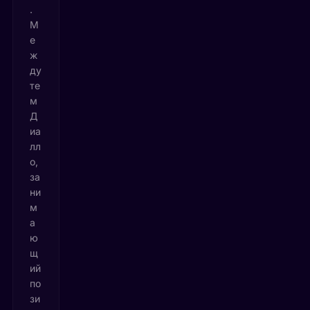
.
М
е
ж
ду
те
м
Д
иа
лл
о,
за
ни
м
а
ю
щ
ий
по
зи