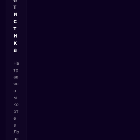
т
и
с
т
и
к
а
На
тр
ав
ян
о
м
ко
рт
е
в
Ло
нд