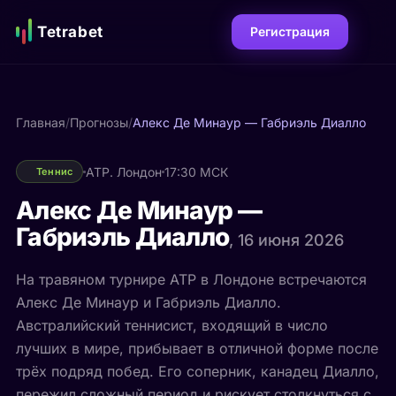
Tetrabet
Регистрация
Главная
/
Прогнозы
/
Алекс Де Минаур — Габриэль Диалло
ATP. Лондон
17:30 МСК
Теннис
Алекс Де Минаур —
Габриэль Диалло
, 16 июня 2026
На травяном турнире ATP в Лондоне встречаются
Алекс Де Минаур и Габриэль Диалло.
Австралийский теннисист, входящий в число
лучших в мире, прибывает в отличной форме после
трёх подряд побед. Его соперник, канадец Диалло,
пережил сложный период и рискует столкнуться с