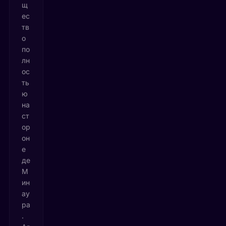
щ
ес
тв
о
по
лн
ос
ть
ю
на
ст
ор
он
е
де
М
ин
ау
ра
.