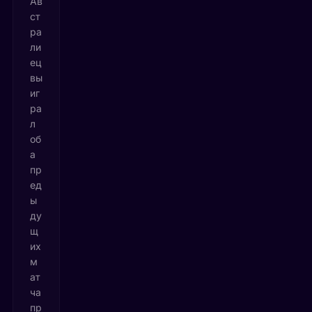
Ав
ст
ра
ли
ец
вы
иг
ра
л
об
а
пр
ед
ы
ду
щ
их
м
ат
ча
пр