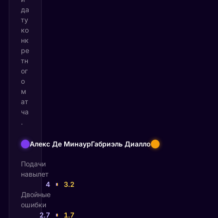
да
ту
ко
нк
ре
тн
ог
о
м
ат
ча
.
Алекс Де Минаур
Габриэль Диалло
Подачи
навылет
4
3.2
Двойные
ошибки
2.7
1.7