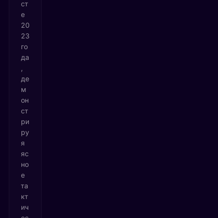
ст
е
20
23
го
да
,
де
м
он
ст
ри
ру
я
яс
но
е
та
кт
ич
ес