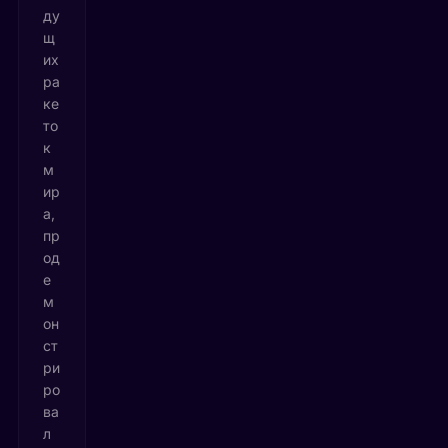
ду
щ
их
ра
ке
то
к
м
ир
а,
пр
од
е
м
он
ст
ри
ро
ва
л