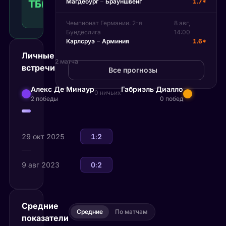
Магдебург
–
Брауншвейг
1.7*
ТБ(21.00)
1.61
Победа
21.00
КФ
Рекомендуемая
Чемпионат Германии. 2-я
8 авг,
ставка
Бундеслига
14:00
Карлсруэ
–
Арминия
1.6*
Личные
2 матча
встречи
Все прогнозы
Алекс Де Минаур
Габриэль Диалло
0 ничьих
2 победы
0 побед
29 окт 2025
Габриэль Диалло
1
:
2
Алекс Де Минаур
9 авг 2023
Габриэль Диалло
0
:
2
Алекс Де Минаур
Средние
Средние
По матчам
показатели