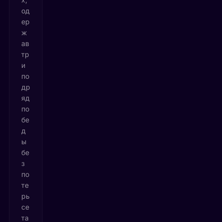
од
ер
ж
ав
тр
и
по
др
яд
по
бе
д
ы
бе
з
по
те
рь
се
та