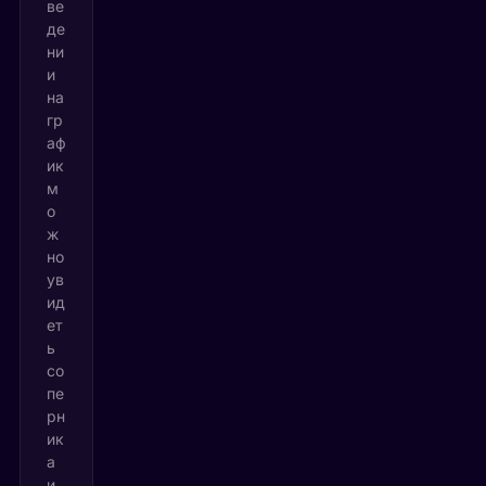
ве
де
ни
и
на
гр
аф
ик
м
о
ж
но
ув
ид
ет
ь
со
пе
рн
ик
а
и