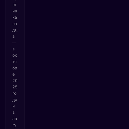
от
ив
ка
на
дц
а
—
в
ок
тя
бр
е
20
25
го
да
и
в
ав
гу