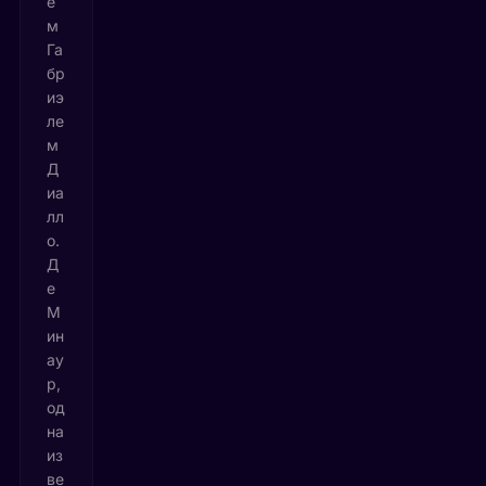
е
м
Га
бр
иэ
ле
м
Д
иа
лл
о.
Д
е
М
ин
ау
р,
од
на
из
ве