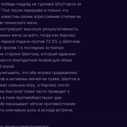
и победы подряд на турнире Штутгарта за
 Tour после перерыва и только что
а известны своим агрессивным стилем на
м теннисного мяча.
онстрируют высокую результативность.
нных мяча за матч, тогда как Киргиос
 первой подачи против 72.5% у Шелтона,
 против 1 в последних встречах
на стороне Шелтона, который одержал
ляется благодатной почвой для обоих
 игрой.
читывать, что оба игрока традиционно
ов и активных мячей на траве. Шелтон в
ал сильную игру, а Киргиос после
на быстрой траве часто приводит к
а в поле противоборствуют два
lle показывает чёткое противостояние
ать ключевую роль в исходе встречи.
нд, форме и линии букмекера.