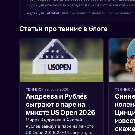
Редакция отвечает за методику и фиксирует результат кажд
Редакция Tetrabet
·
Опубликовано
14 июня 2026
·
Обновлено 1
Статьи про теннис в блоге
ТЕННИС
7 августа 2026
ТЕННИС
7 
Андреева и Рублёв
Синне
сыграют в паре на
колен
миксте US Open 2026
Цинци
извест
Мирра Андреева и Андрей
Рублёв выйдут в паре на миксте
скаже
US Open 2026 25-26 августа, а