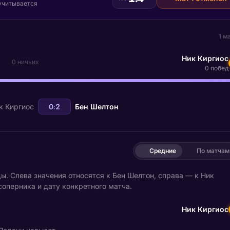
 учитывается
1 м
Ник Киргиос
0 ничьих
0 побед
к Киргиос
0
:
2
Бен Шелтон
Средние
По матчам
. Слева значения относятся к Бен Шелтон, справа — к Ник
соперника и дату конкретного матча.
Ник Киргиос