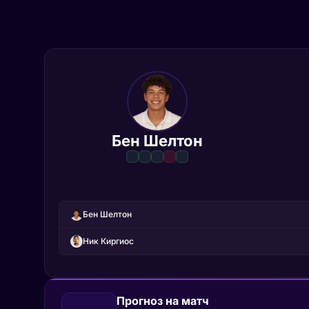
Бен Шелтон
Бен Шелтон
Ник Киргиос
Прогноз на матч