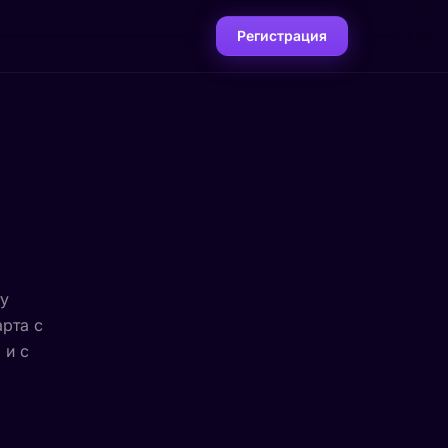
Регистрация
ту
рта с
 и с