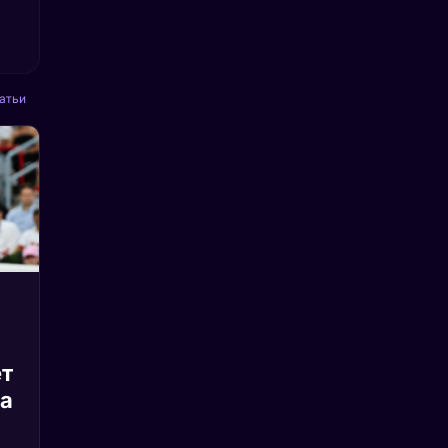
атьи
т
па