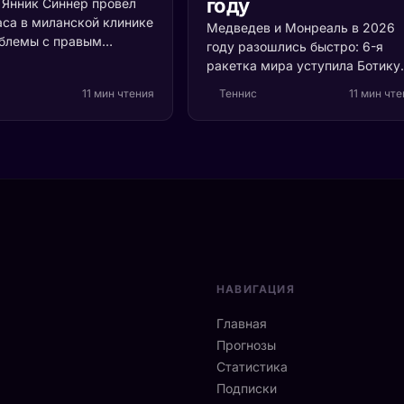
году
а Янник Синнер провёл
аса в миланской клинике
Медведев и Монреаль в 2026
облемы с правым
году разошлись быстро: 6-я
 Разбираемся, что
ракетка мира уступила Ботику
ь, насколько это
ван де Зандсхулпу (70-е место
11 мин чтения
Теннис
11 мин чт
и кто выигрывает, если
со счётом 3:6, 6:7 за 1 час 41
акетка мира пропустит
минуту. Разбираем, что
ти.
случилось с формой россияни
и остаётся ли время до US Ope
НАВИГАЦИЯ
Главная
Прогнозы
Статистика
Подписки