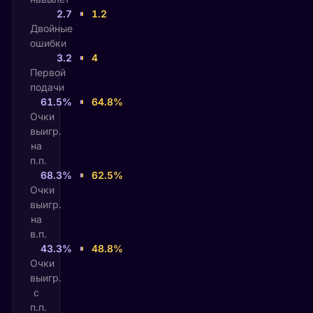
2.7
1.2
Двойные
ошибки
3.2
4
Первой
подачи
61.5%
64.8%
Очки
выигр.
на
п.п.
68.3%
62.5%
Очки
выигр.
на
в.п.
43.3%
48.8%
Очки
выигр.
с
п.п.