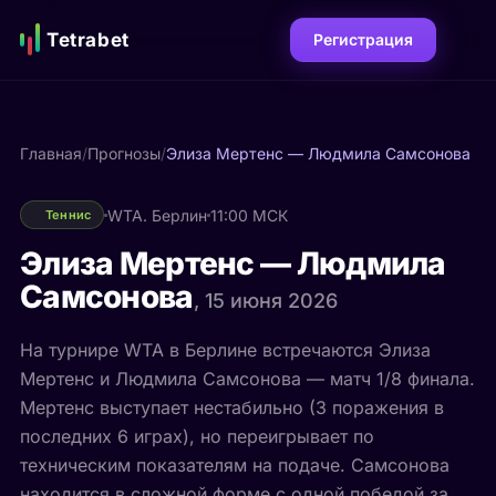
Tetrabet
Регистрация
Главная
/
Прогнозы
/
Элиза Мертенс — Людмила Самсонова
WTA. Берлин
11:00 МСК
Теннис
Элиза Мертенс — Людмила
Самсонова
, 15 июня 2026
На турнире WTA в Берлине встречаются Элиза
Мертенс и Людмила Самсонова — матч 1/8 финала.
Мертенс выступает нестабильно (3 поражения в
последних 6 играх), но переигрывает по
техническим показателям на подаче. Самсонова
находится в сложной форме с одной победой за