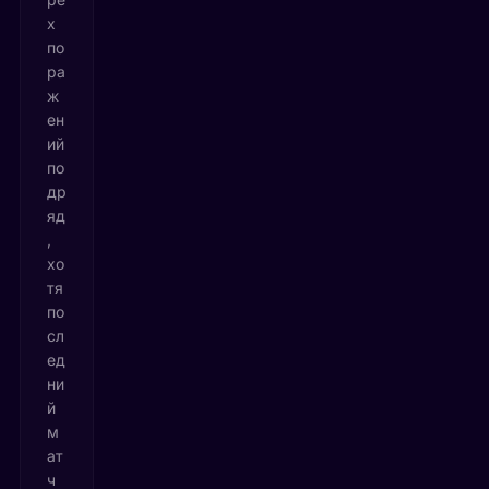
х
по
ра
ж
ен
ий
по
др
яд
,
хо
тя
по
сл
ед
ни
й
м
ат
ч