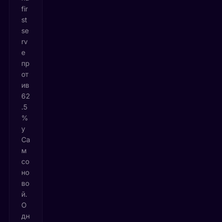
fir
st
se
rv
e
пр
от
ив
62
.5
%
у
Са
м
со
но
во
й.
О
дн