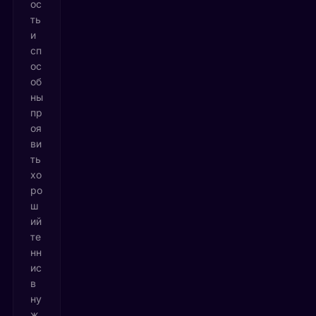
ос
ть
и
сп
ос
об
ны
пр
оя
ви
ть
хо
ро
ш
ий
те
нн
ис
в
ну
ж