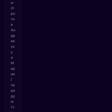
ы
(п
ро
ти
в
Ан
др
ее
ск
у
и
М
ар
ии
)
че
ре
ду
ю
тс