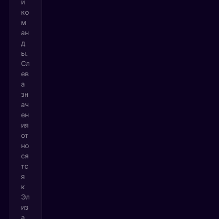
й
ко
м
ан
д
ы.
Сл
ев
а
зн
ач
ен
ия
от
но
ся
тс
я
к
Эл
из
а