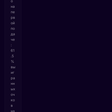
о
на
пе
рв
ой
по
да
че
:
61
.5
%
вы
иг
ра
нн
ых
оч
ко
в
на