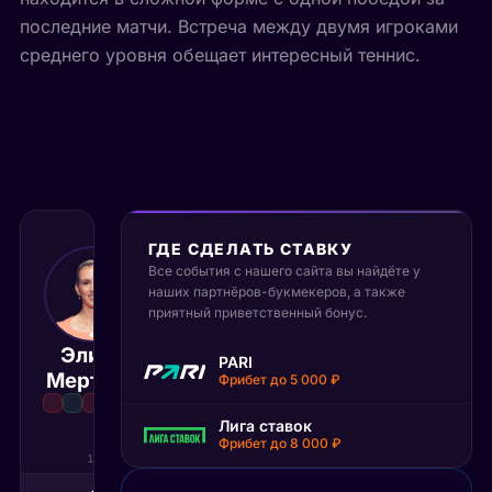
последние матчи. Встреча между двумя игроками
среднего уровня обещает интересный теннис.
ГДЕ СДЕЛАТЬ СТАВКУ
Все события с нашего сайта вы найдёте у
15 июня 2026
наших партнёров-букмекеров, а также
11:00 МСК
:
2
1
приятный приветственный бонус.
Элиза
Людмила
PARI
Матч завершён
Мертенс
Самсонова
Фрибет до 5 000 ₽
Лига ставок
Фрибет до 8 000 ₽
1С
2С
3С