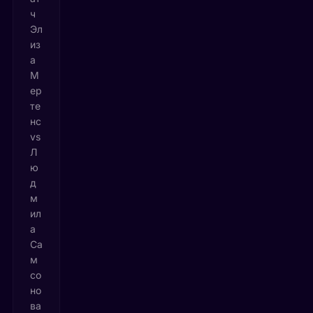
ч
Эл
из
а
М
ер
те
нс
vs
Л
ю
д
м
ил
а
Са
м
со
но
ва