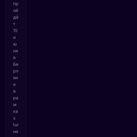
пр
ой
дё
т
15
и
ю
ня
в
Бе
рл
ин
е
в
ра
м
ка
х
tur
ни