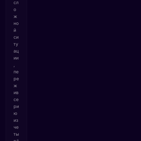
сл
о
ж
но
й
си
ту
ац
ии
,
пе
ре
ж
ив
се
ри
ю
из
че
ты
рё