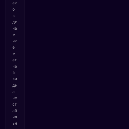
ак
о
в
ди
на
м
ик
е
м
ат
че
й
ви
дн
а
не
ст
аб
ил
ьн