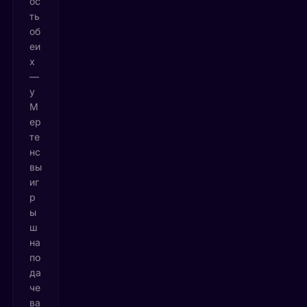
ос
ть
об
еи
х
—
у
М
ер
те
нс
вы
иг
р
ы
ш
на
по
да
че
ва