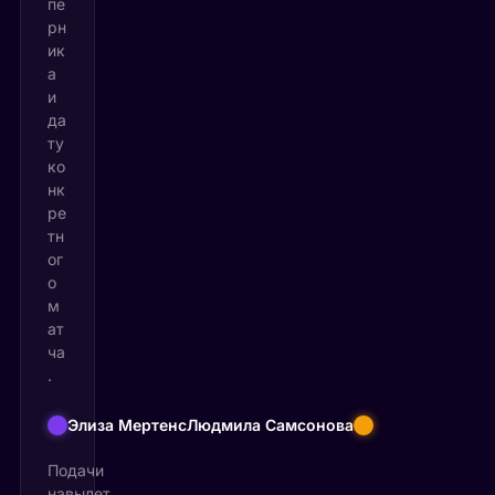
пе
рн
ик
а
и
да
ту
ко
нк
ре
тн
ог
о
м
ат
ча
.
Элиза Мертенс
Людмила Самсонова
Подачи
навылет