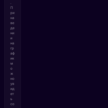
.
П
ри
на
ве
де
ни
и
на
гр
аф
ик
м
о
ж
но
ув
ид
ет
ь
со