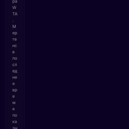
ра
W
TA
.
М
ер
те
нс
в
по
сл
ед
не
е
вр
е
м
я
по
ка
зы