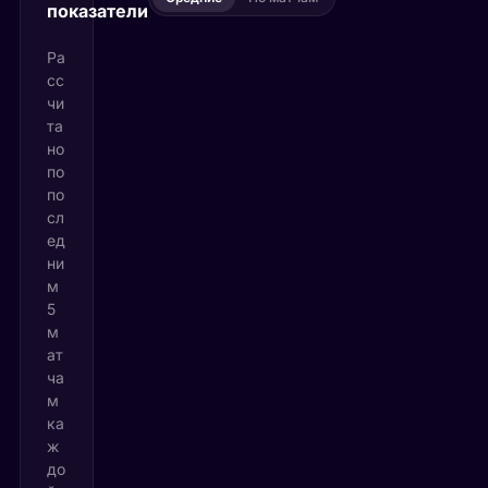
показатели
Ра
сс
чи
та
но
по
по
сл
ед
ни
м
5
м
ат
ча
м
ка
ж
до