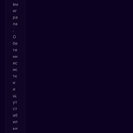
вы
иг
ра
ла
.
О
бе
те
нн
ис
ис
тк
и
и
щ
ут
ст
аб
ил
ьн