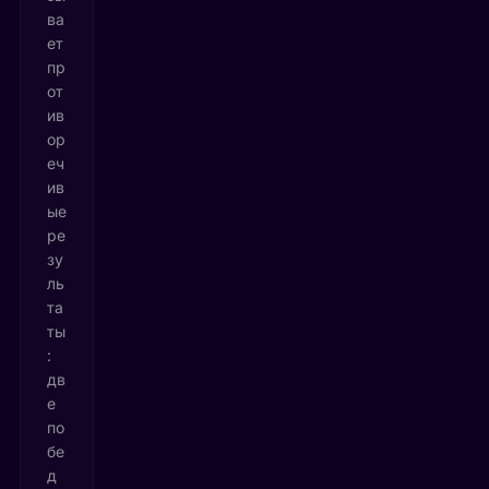
ва
ет
пр
от
ив
ор
еч
ив
ые
ре
зу
ль
та
ты
:
дв
е
по
бе
д