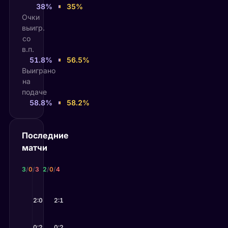
38%
35%
Очки
выигр.
со
в.п.
51.8%
56.5%
Выиграно
на
подаче
58.8%
58.2%
Последние
матчи
Элиза Мертенс
Людмила Самсонова
3
/
0
/
3
2
/
0
/
4
11 июн 2026
8 июн 2026
Русе
2:0
—
Мертенс
Дарт
2:1
—
Самсонова
8 июн 2026
25 мая 2026
Андрееску
0:2
Самсонова
0:2
—
Мертенс
—
Тайкманн