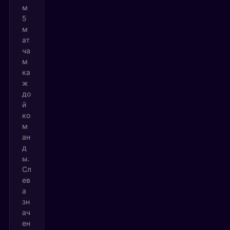
м
5
м
ат
ча
м
ка
ж
до
й
ко
м
ан
д
ы.
Сл
ев
а
зн
ач
ен