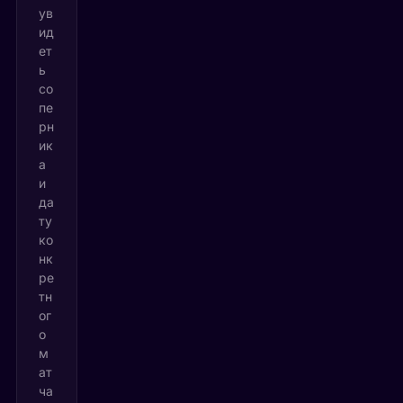
ув
ид
ет
ь
со
пе
рн
ик
а
и
да
ту
ко
нк
ре
тн
ог
о
м
ат
ча