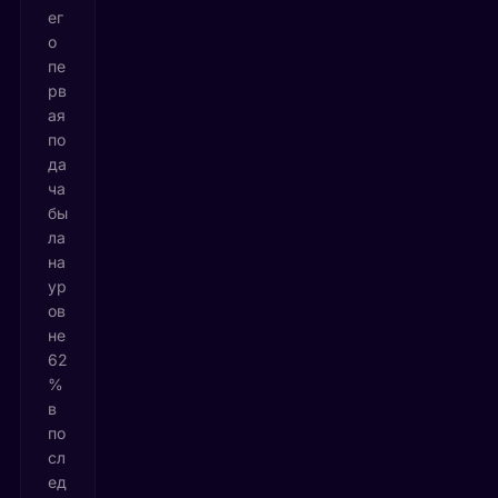
ег
о
пе
рв
ая
по
да
ча
бы
ла
на
ур
ов
не
62
%
в
по
сл
ед