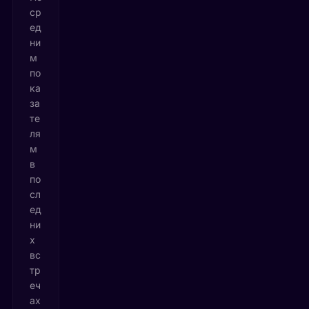
ср
ед
ни
м
по
ка
за
те
ля
м
в
по
сл
ед
ни
х
вс
тр
еч
ах