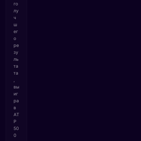
го
лу
ч
ш
ег
о
ре
зу
ль
та
та
,
вы
иг
ра
в
AT
P
50
0