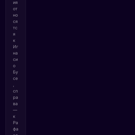
ия
от
но
ся
тс
я
к
Иг
на
си
о
Бу
се
,
сп
ра
ва
—
к
Ра
фа