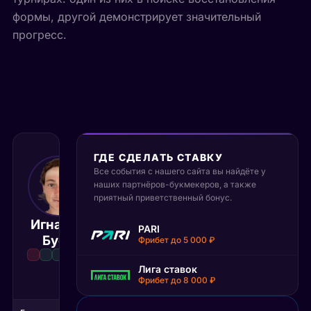
формы, другой демонстрирует значительный
прогресс.
ГДЕ СДЕЛАТЬ СТАВКУ
Все события с нашего сайта вы найдёте у
16 июня 2026
наших партнёров-букмекеров, а также
11:00 МСК
:
0
0
приятный приветственный бонус.
Игнасио
Рафаэль
PARI
Отменён
Бусе
Джодар
Фрибет до 5 000 ₽
Лига ставок
Фрибет до 8 000 ₽
1С
2С