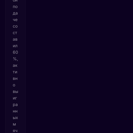
по
да
че
со
ст
ав
ил
60
%,
ак
ти
вн
о
вы
иг
ра
нн
ых
м
яч