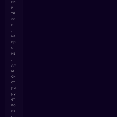
ни
й
та
ла
нт
,
на
пр
от
ив
,
де
м
он
ст
ри
ру
ет
во
сх
од