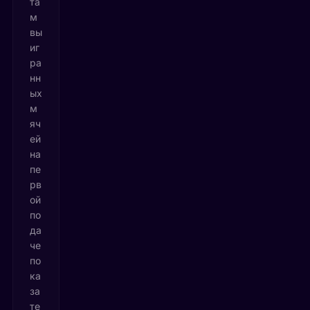
та
м
вы
иг
ра
нн
ых
м
яч
ей
на
пе
рв
ой
по
да
че
по
ка
за
те