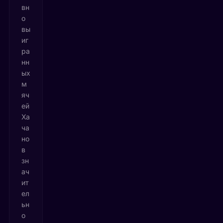
вн
о
вы
иг
ра
нн
ых
м
яч
ей
Ха
ча
но
в
зн
ач
ит
ел
ьн
о