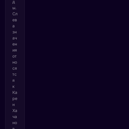
д
ы.
Сл
ев
а
зн
ач
ен
ия
от
но
ся
тс
я
к
Ка
ре
н
Ха
ча
но
в,