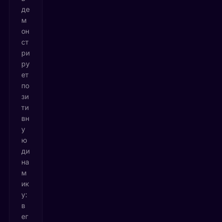
де
м
он
ст
ри
ру
ет
по
зи
ти
вн
у
ю
ди
на
м
ик
у:
в
ег