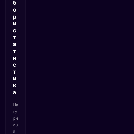
б
о
р
и
с
т
а
т
и
с
т
и
к
а
На
ту
рн
ир
е