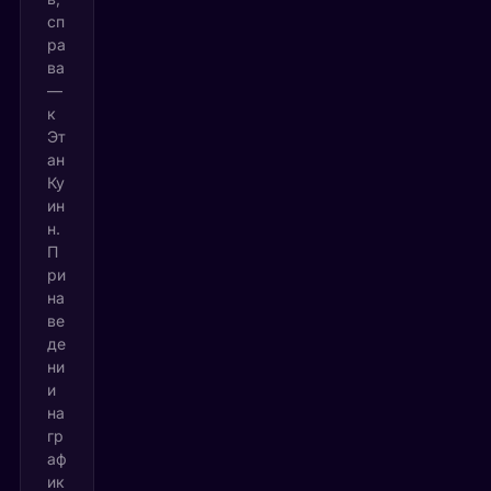
сп
ра
ва
—
к
Эт
ан
Ку
ин
н.
П
ри
на
ве
де
ни
и
на
гр
аф
ик