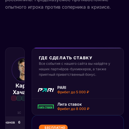
опытного игрока против соперника в кризисе.
ГДЕ СДЕЛАТЬ СТАВКУ
Все события с нашего сайта вы найдёте у
16 июня 2026
наших партнёров-букмекеров, а также
12:30 МСК
:
1
2
приятный приветственный бонус.
Карен
Этан
PARI
Матч завершён
Хачанов
Куинн
Фрибет до 5 000 ₽
Лига ставок
Фрибет до 8 000 ₽
1С
2С
3С
 Хачанов
6
4
4
БЕСПЛАТНО