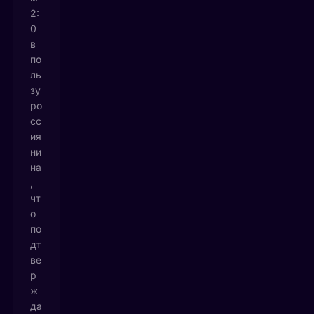
2:
0
в
по
ль
зу
ро
сс
ия
ни
на
,
чт
о
по
дт
ве
р
ж
да