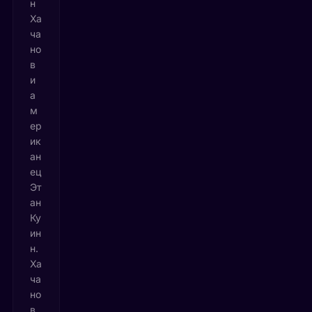
н
Ха
ча
но
в
и
а
м
ер
ик
ан
ец
Эт
ан
Ку
ин
н.
Ха
ча
но
в