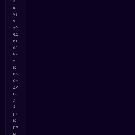
л
ю
ча
я
уб
ед
ит
ел
ьн
у
ю
по
бе
ду
на
д
А
рт
ю
ро
м