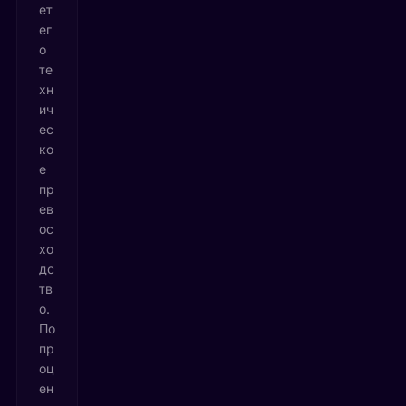
ет
ег
о
те
хн
ич
ес
ко
е
пр
ев
ос
хо
дс
тв
о.
По
пр
оц
ен