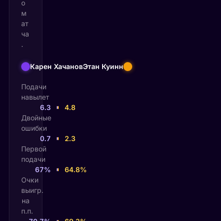
о
м
ат
ча
.
Карен Хачанов
Этан Куинн
Подачи
навылет
6.3
4.8
Двойные
ошибки
0.7
2.3
Первой
подачи
67%
64.8%
Очки
выигр.
на
п.п.