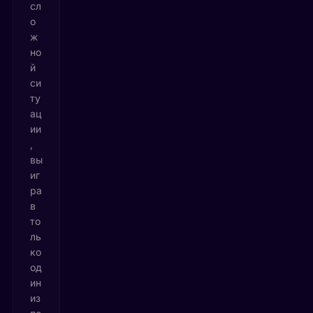
сл
о
ж
но
й
си
ту
ац
ии
,
вы
иг
ра
в
то
ль
ко
од
ин
из