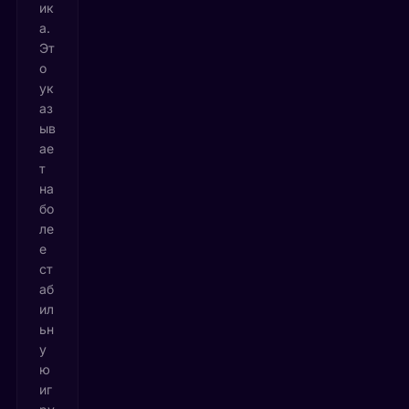
ик
а.
Эт
о
ук
аз
ыв
ае
т
на
бо
ле
е
ст
аб
ил
ьн
у
ю
иг