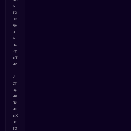
м
тр
ав
ян
о
м
по
кр
ыт
ии
.
И
ст
ор
ия
ли
чн
ых
вс
тр