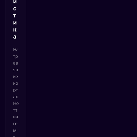
и
с
т
и
к
а
На
тр
ав
ян
ых
ко
рт
ах
Но
тт
ин
ге
м
а