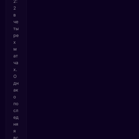
2:
2
в
че
ты
ре
х
м
ат
ча
х.
О
дн
ак
о
по
сл
ед
ня
я
вс