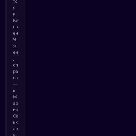
тс
я
к
Ки
нв
ен
Ч
ж
ен
,
сп
ра
ва
—
к
М
ар
ия
Са
кк
ар
и.