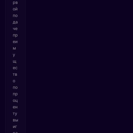
рв
ой
по
да
че
пр
еи
м
у
щ
ес
тв
о
по
пр
оц
ен
ту
вы
иг
ра