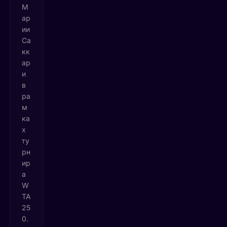
М
ар
ии
Са
кк
ар
и
в
ра
м
ка
х
ту
рн
ир
а
W
TA
25
0.