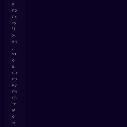
в
по
ль
зу
Ч
ж
ен
,
чт
о
в
со
во
ку
пн
ос
ти
м
о
ж