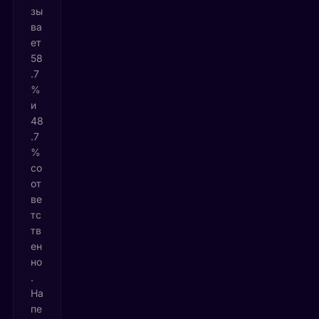
зы
ва
ет
58
.7
%
и
48
.7
%
со
от
ве
тс
тв
ен
но
.
На
пе