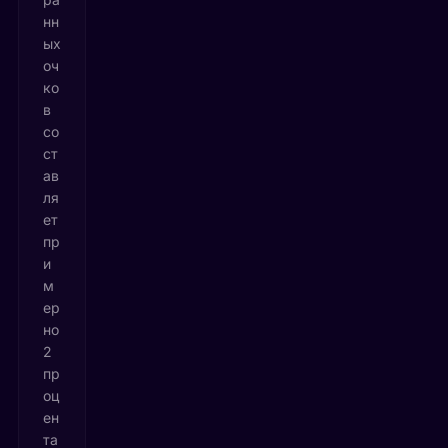
нн
ых
оч
ко
в
со
ст
ав
ля
ет
пр
и
м
ер
но
2
пр
оц
ен
та