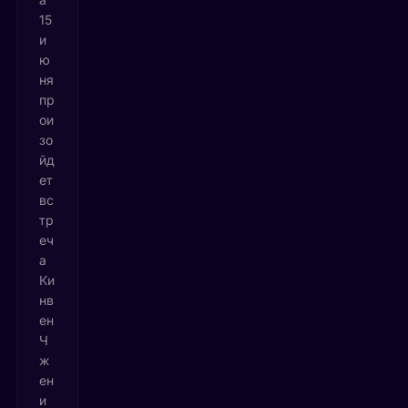
15
и
ю
ня
пр
ои
зо
йд
ет
вс
тр
еч
а
Ки
нв
ен
Ч
ж
ен
и