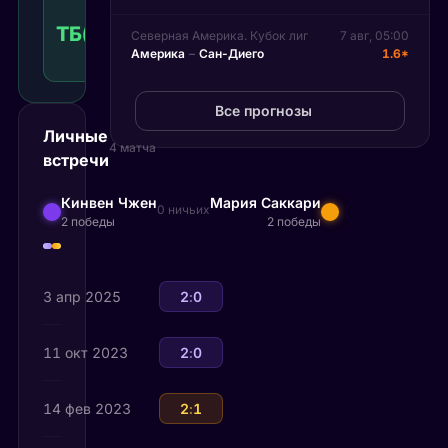
больше
ТБ(21.50)
1.70
Победа
21.50
КФ
Северная Америка. Кубок лиг
7 авг, 05:00
Америка
–
Сан-Диего
1.6*
Рекомендуемая
ставка
Все прогнозы
Личные
4 матча
встречи
Кинвен Чжен
Мария Саккари
0 ничьих
2 победы
2 победы
3 апр 2025
Кинвен Чжен
2
:
0
Мария Саккари
11 окт 2023
Кинвен Чжен
2
:
0
Мария Саккари
14 фев 2023
Мария Саккари
2
:
1
Кинвен Чжен