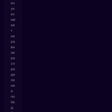
еч
ук
аз
ыв
ае
т
на
ра
вн
ое
ра
сп
ре
де
ле
ни
е
по
бе
д: