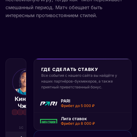
смешанный период. Матч обещает быть
интересным противостоянием стилей.
ГДЕ СДЕЛАТЬ СТАВКУ
Все события с нашего сайта вы найдёте у
15 июня 2026
наших партнёров-букмекеров, а также
13:30 МСК
:
2
1
приятный приветственный бонус.
Кинвен
Мария
PARI
Матч завершён
Чжен
Саккари
Фрибет до 5 000 ₽
Лига ставок
Фрибет до 8 000 ₽
1С
2С
3С