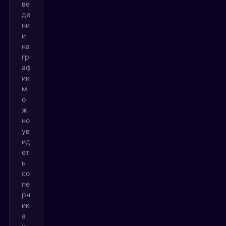
ве
де
ни
и
на
гр
аф
ик
м
о
ж
но
ув
ид
ет
ь
со
пе
рн
ик
а