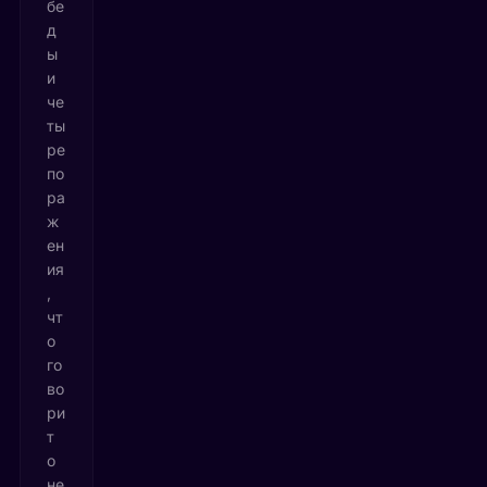
бе
д
ы
и
че
ты
ре
по
ра
ж
ен
ия
,
чт
о
го
во
ри
т
о
не