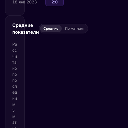
18 янв 2023
Мэдисон Киз
2
:
0
Синью Ванг
Средние
Средние
По матчам
показатели
Ра
сс
чи
та
но
по
по
сл
ед
ни
м
5
м
ат