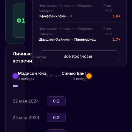
Чемпионат Германии. Оберлига
7 авг,
Фора
Баварии
19:30
1
Пфаффенхофен
–
II
1.6*
минус
Ф1(-3.50)
1.50
Победа
КФ
3.50
Чемпионат Германии. Оберлига
7 авг,
Рекомендуемая
Баварии
19:30
ставка
Шалдинг-Хайнинг
–
Пипинсриед
1.7*
Личные
Все прогнозы
3 матча
встречи
Мэдисон Киз
Синью Ванг
0 ничьих
3 победы
0 побед
22 мая 2024
Синью Ванг
0
:
2
Мэдисон Киз
24 мар 2024
Синью Ванг
0
:
2
Мэдисон Киз