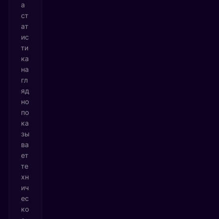
а
ст
ат
ис
ти
ка
на
гл
яд
но
по
ка
зы
ва
ет
те
хн
ич
ес
ко