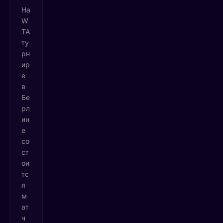
На
W
TA
ту
рн
ир
е
в
Бе
рл
ин
е
со
ст
ои
тс
я
м
ат
ч