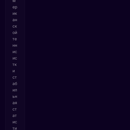
м
ер
ик
ан
ск
ой
те
нн
ис
ис
тк
и
ст
аб
ил
ьн
ая
ст
ат
ис
ти