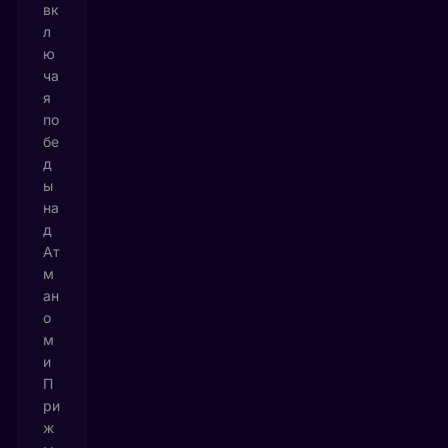
вк
л
ю
ча
я
по
бе
д
ы
на
д
Ат
м
ан
о
м
и
П
ри
ж