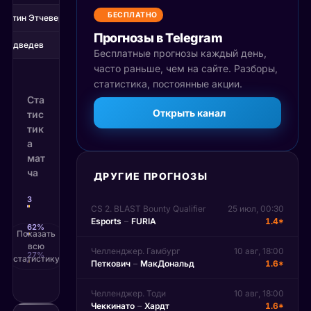
БЕСПЛАТНО
Мартин Этчеверри
3
4
Прогнозы в Telegram
 Медведев
6
6
Бесплатные прогнозы каждый день,
часто раньше, чем на сайте. Разборы,
статистика, постоянные акции.
Ста
Открыть канал
тис
тик
а
мат
ча
ДРУГИЕ ПРОГНОЗЫ
3
Подачи навылет
1
8
Двойные ошибки
63%
2
Первой подачи
68%
CS 2. BLAST Bounty Qualifier
25 июл, 00:30
Esports
–
FURIA
1.4*
62%
Очки выигр. на п.п.
45%
73%
Очки выигр. на в.п.
0%
57%
Спасенные брейкпоинты
0%
Показать
всю
Челленджер. Гамбург
10 авг, 18:00
27%
Очки выигр. с п.п.
43%
38%
Очки выигр. со в.п.
0%
55%
Реализованные брейкпойнты
0%
статистику
Петкович
–
МакДональд
1.6*
Челленджер. Тоди
10 авг, 18:00
Чеккинато
–
Хардт
1.6*