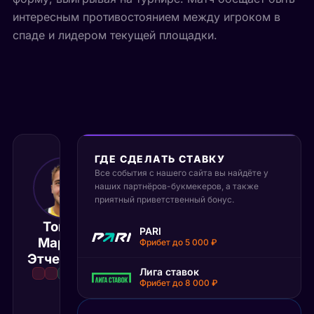
интересным противостоянием между игроком в
спаде и лидером текущей площадки.
ГДЕ СДЕЛАТЬ СТАВКУ
Все события с нашего сайта вы найдёте у
наших партнёров-букмекеров, а также
16 июня 2026
18:30 МСК
приятный приветственный бонус.
:
0
2
Томас
PARI
Даниил
Мартин
Фрибет до 5 000 ₽
Матч завершён
Медведев
Этчеверри
Лига ставок
Фрибет до 8 000 ₽
1С
2С