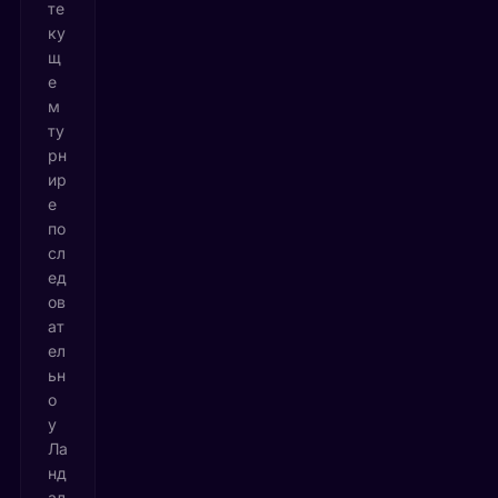
те
ку
щ
е
м
ту
рн
ир
е
по
сл
ед
ов
ат
ел
ьн
о
у
Ла
нд
ал