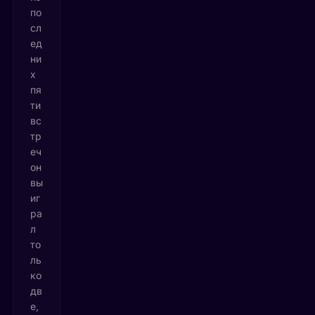
по
сл
ед
ни
х
пя
ти
вс
тр
еч
он
вы
иг
ра
л
то
ль
ко
дв
е,