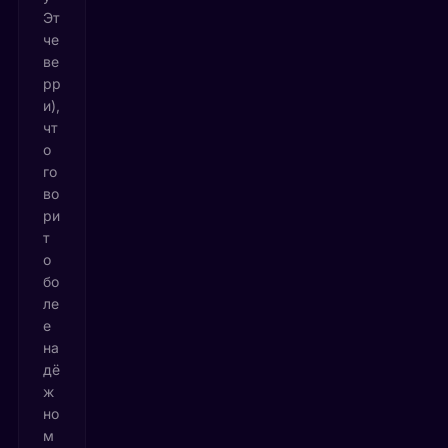
Эт
че
ве
рр
и),
чт
о
го
во
ри
т
о
бо
ле
е
на
дё
ж
но
м