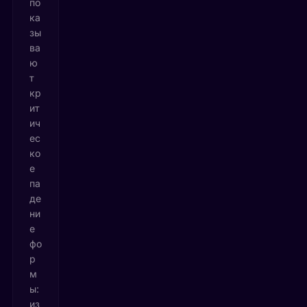
по
ка
зы
ва
ю
т
кр
ит
ич
ес
ко
е
па
де
ни
е
фо
р
м
ы:
из