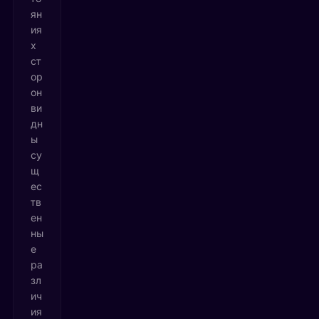
ян
ия
х
ст
ор
он
ви
дн
ы
су
щ
ес
тв
ен
ны
е
ра
зл
ич
ия