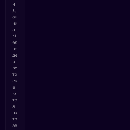
и
Д
ан
ии
л
М
ед
ве
де
в
вс
тр
еч
а
ю
тс
я
на
тр
ав