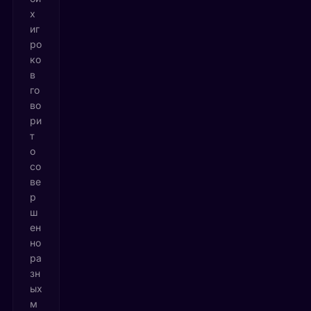
х
иг
ро
ко
в
го
во
ри
т
о
со
ве
р
ш
ен
но
ра
зн
ых
м