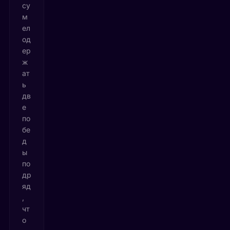
су
м
ел
од
ер
ж
ат
ь
дв
е
по
бе
д
ы
по
др
яд
,
чт
о