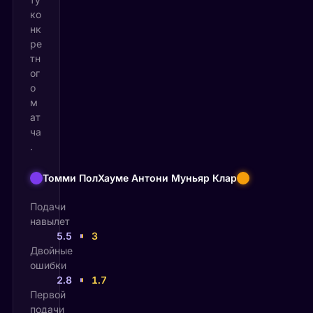
ко
нк
ре
тн
ог
о
м
ат
ча
.
Томми Пол
Хауме Антони Муньяр Клар
Подачи
навылет
5.5
3
Двойные
ошибки
2.8
1.7
Первой
подачи