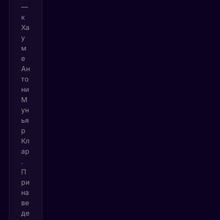
—
к
Ха
у
м
е
Ан
то
ни
М
ун
ья
р
Кл
ар
.
П
ри
на
ве
де