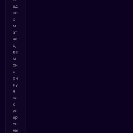
ед
ни
х
м
ат
ча
х,
де
м
он
ст
ри
ру
я
ка
к
ув
ер
ен
ны