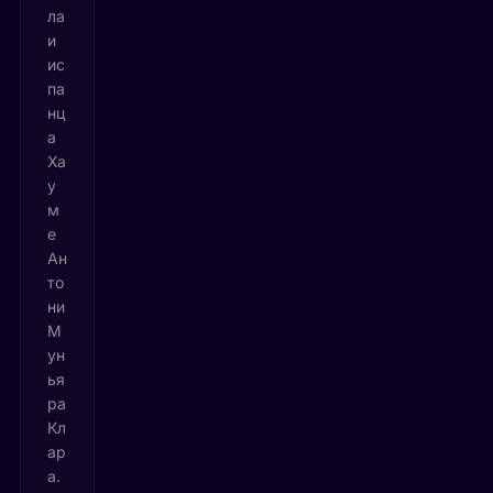
ла
и
ис
па
нц
а
Ха
у
м
е
Ан
то
ни
М
ун
ья
ра
Кл
ар
а.