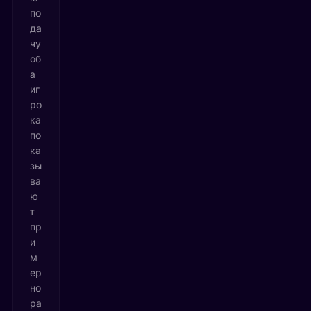
по
да
чу
об
а
иг
ро
ка
по
ка
зы
ва
ю
т
пр
и
м
ер
но
ра