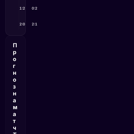
22 мая 2026
19 мая 2026
Минаур
1:2
Басаваредди
0:2
—
Пол
—
Клар
21 мая 2026
16 мая 2026
Пол
2:0
—
Альтмайер
Валлехо
2:1
—
Клар
П
р
о
г
н
о
з
н
а
м
а
т
ч