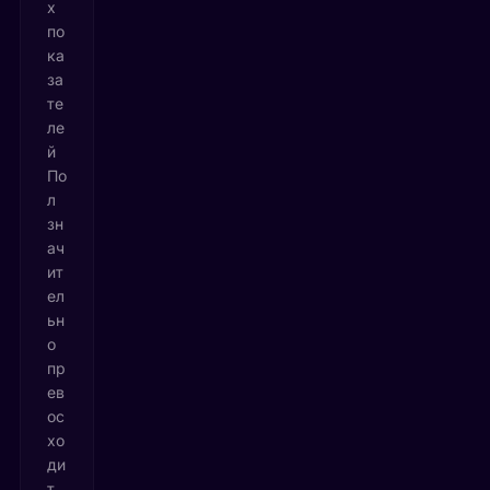
х
по
ка
за
те
ле
й
По
л
зн
ач
ит
ел
ьн
о
пр
ев
ос
хо
ди
т