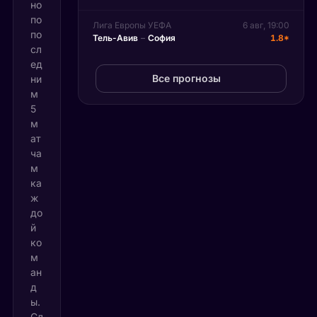
но
по
Лига Европы УЕФА
6 авг, 19:00
по
Тель-Авив
–
София
1.8*
сл
ед
Все прогнозы
ни
м
5
м
ат
ча
м
ка
ж
до
й
ко
м
ан
д
ы.
Сл