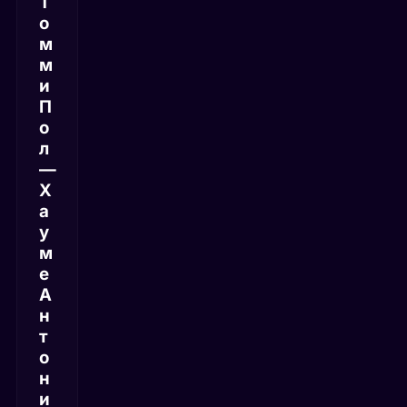
Т
о
м
м
и
П
о
л
—
Х
а
у
м
е
А
н
т
о
н
и