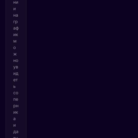
ни
и
на
гр
аф
ик
м
о
ж
но
ув
ид
ет
ь
со
пе
рн
ик
а
и
да
ту