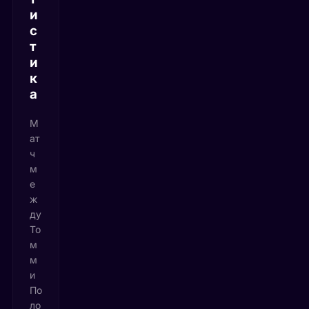
и
с
т
и
к
а
М
ат
ч
м
е
ж
ду
То
м
м
и
По
ло