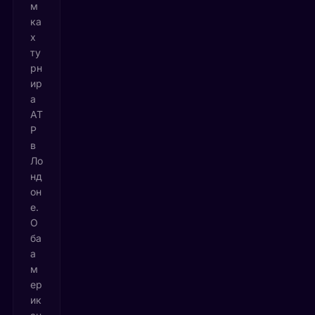
м
ка
х
ту
рн
ир
а
AT
P
в
Ло
нд
он
е.
О
ба
а
м
ер
ик