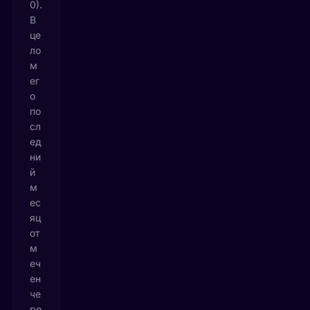
0).
В
це
ло
м
ег
о
по
сл
ед
ни
й
м
ес
яц
от
м
еч
ен
че
ре