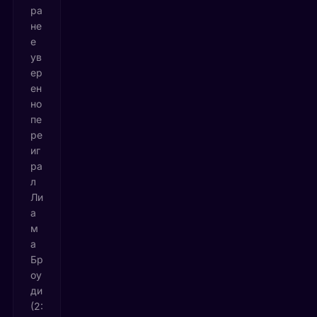
ра
не
е
ув
ер
ен
но
пе
ре
иг
ра
л
Ли
а
м
а
Бр
оу
ди
(2: