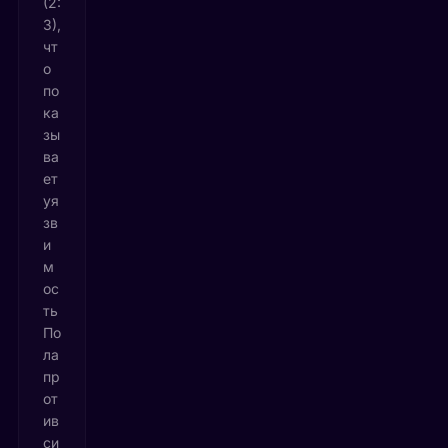
(2:
3),
чт
о
по
ка
зы
ва
ет
уя
зв
и
м
ос
ть
По
ла
пр
от
ив
си