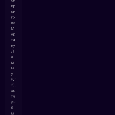
он
пр
ои
гр
ал
М
ар
ти
ну
Д
а
м
м
у
(0:
2),
хо
тя
дн
ё
м