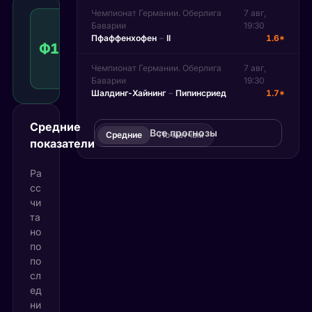
Чемпионат Германии. Оберлига
7 авг,
Фора
Баварии
19:30
1
Пфаффенхофен
–
II
1.6*
минус
Ф1(-2.50)
1.52
Победа
КФ
2.50
Чемпионат Германии. Оберлига
7 авг,
Рекомендуемая
Баварии
19:30
ставка
Шалдинг-Хайнинг
–
Пипинсриед
1.7*
Средние
Все прогнозы
Средние
По матчам
показатели
Ра
сс
чи
та
но
по
по
сл
ед
ни