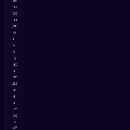
ан
ца
об
ла
да
ю
т
м
о
щ
но
й
по
да
че
й
и
хо
ро
ш
ей