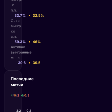
с
п.п.
33.7%
32.5%
Очки
выигр.
со
в.п.
59.3%
46%
Активно
выигранные
мячи
39.6
39.5
Последние
матчи
Томми Пол
Зачари Свайда
4
/
0
/
2
4
/
0
/
2
29 мая 2026
14 июн 2026
Рууд
3:2
—
Пол
Свайда
0:2
—
Дамм