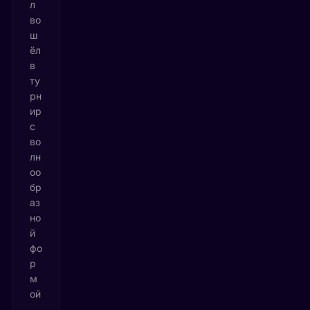
л
во
ш
ёл
в
ту
рн
ир
с
во
лн
оо
бр
аз
но
й
фо
р
м
ой
,