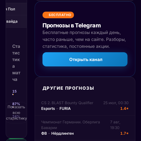
мми Пол
7
6
БЕСПЛАТНО
и Свайда
5
3
Прогнозы в Telegram
Бесплатные прогнозы каждый день,
часто раньше, чем на сайте. Разборы,
Ста
статистика, постоянные акции.
тис
Открыть канал
тик
а
мат
ча
ДРУГИЕ ПРОГНОЗЫ
15
Подачи навылет
3
2
Двойные ошибки
56%
3
Первой подачи
52%
CS 2. BLAST Bounty Qualifier
25 июл, 00:30
87%
Очки выигр. на п.п.
53%
79%
Очки выигр. на в.п.
0%
45%
Спасенные брейкпоинты
0%
Показать
Esports
–
FURIA
1.4*
всю
24%
Очки выигр. с п.п.
55%
13%
Очки выигр. со в.п.
0%
47%
Реализованные брейкпойнты
0%
статистику
Чемпионат Германии. Оберлига
7 авг,
Баварии
19:30
ФВ
–
Нёрдлинген
1.7*