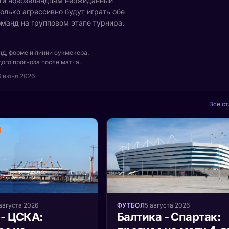
сти новозеландцам неожиданный
колько агрессивно будут играть обе
оманд на групповом этапе турнира.
нд, форме и линии букмекера.
ого прогноза после матча.
6 июня 2026
Все ст
августа 2026
ФУТБОЛ
5 августа 2026
 - ЦСКА:
Балтика - Спартак: