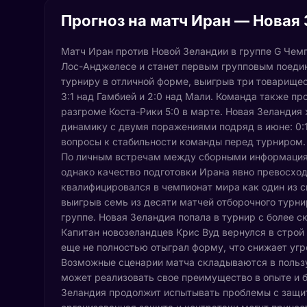
Прогноз на матч Иран — Новая 
Матч Иран против Новой Зеландии в группе G Чем
Лос-Анджелесе и станет первым групповым поеди
турниру в отличной форме, выигрыв три товарищес
3:1 над Гамбией и 2:0 над Мали. Команда также п
разгроме Коста-Рики 5:0 в марте. Новая Зеланди
динамику с двумя поражениями подряд в июне: 0:1 
вопросы к стабильности команды перед турниром.
По личным встречам между сборными информация 
однако качество подготовки Ирана явно превосхо
квалифицировался в чемпионат мира как один из 
выигрыв семь из десяти матчей отборочного турни
группе. Новая Зеландия попала в турнир с более 
Капитан новозеландцев Крис Вуд вернулся в строй
еще не полностью отыграл форму, что снижает угроз
Возможные сценарии матча складываются в польз
может реализовать свое преимущество в опыте и б
Зеландия продолжит испытывать проблемы с защит