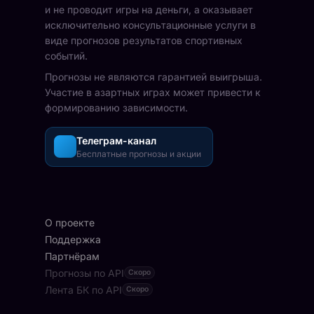
и не проводит игры на деньги, а оказывает
исключительно консультационные услуги в
виде прогнозов результатов спортивных
событий.
Прогнозы не являются гарантией выигрыша.
Участие в азартных играх может привести к
формированию зависимости.
Телеграм-канал
Бесплатные прогнозы и акции
О проекте
Поддержка
Партнёрам
Прогнозы по API
Скоро
Лента БК по API
Скоро