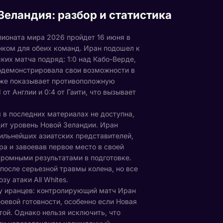
Зеландия: разбор и статистика
пионата мира 2026 пройдет 16 июня в
нком для обеих команд. Иран подошел к
ких матча подряд: 1:0 над Кабо-Верде,
родемонстрировала свои возможности в
я же показывает противоположную
от Англии и 0:4 от Гаити, что вызывает
в последних материалах не доступна,
дит уровень Новой Зеландии. Иран
сильнейших азиатских представителей,
ра и завоевав первое место в своей
скромными результатами в подготовке.
 после серьезной травмы колена, но все
у атаки All Whites.
у иранцев: контролирующий матч Иран
оевой готовности, особенно если Новая
ой. Однако нельзя исключить, что