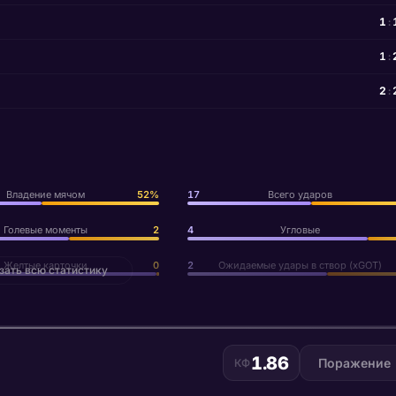
1
:
1
:
2
:
Владение мячом
52%
17
Всего ударов
Голевые моменты
2
4
Угловые
Желтые карточки
0
2
Ожидаемые удары в створ (xGOT)
зать всю статистику
1.86
Поражение
КФ