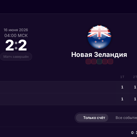
16 июня 2026
04:00 МСК
:
2
2
Новая Зеландия
Матч завершён
1Т
2
1
1
1
1
Только счёт
Все событи
0
: