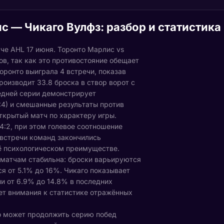
с — Чикаго Вулфз: разбор и статистика
че AHL 17 июня. Торонто Марлис vs
в, так как это противостояние обещает
оронто выиграла 4 встречи, показав
оизводит 33.8 броска в створ ворот с
ледней серии демонстрирует
2:4) и смешанные результаты против
открытый матч по характеру игры.
4:2, при этом голевое соотношение
е встречи команд закончились
её психологическом преимуществе.
 матчам стабильна: броски варьируются
ся от 5.1% до 16%. Чикаго показывает
и от 6.9% до 14.8% в последних
ует внимания к статистике отражённых
о может продолжить серию побед