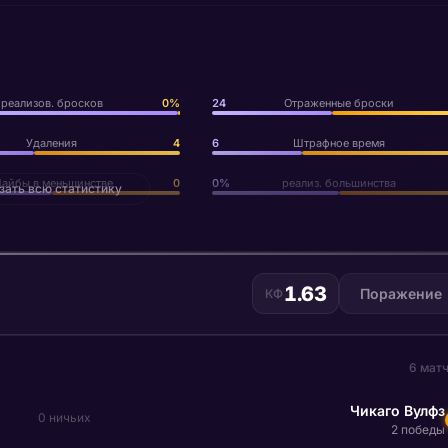
реализов. бросков
0%
24
Отраженные броски
Удаления
4
6
Штрафное время
айбы в меньшинстве
0
0%
реализ. большинства
зать всю статистику
1.63
Поражение
КФ
6 мат
Чикаго Вулфз
0 ничьих
2 победы