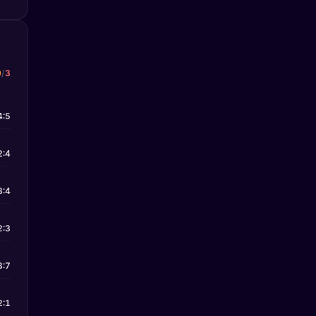
0
/
3
4:5
2:4
3:4
2:3
3:7
2:1