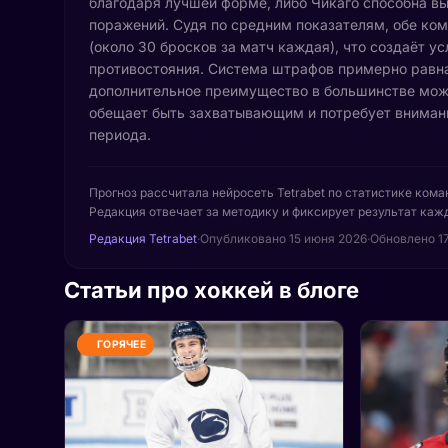
благодаря лучшей форме, либо Чикаго способна вы
поражений. Судя по средним показателям, обе ко
(около 30 бросков за матч каждая), что создаёт у
противостояния. Система штрафов примерно равна 
дополнительное преимущество в большинстве мож
обещает быть захватывающим и потребует внимани
периода.
Прогноз рассчитала нейросеть Tetrabet по статистике кома
Редакция отвечает за методику и фиксирует результат кажд
Редакция Tetrabet
·
Опубликовано
15 июня 2026
·
Обновлено 1
Статьи про хоккей в блоге
ГОРЯЧЕЕ