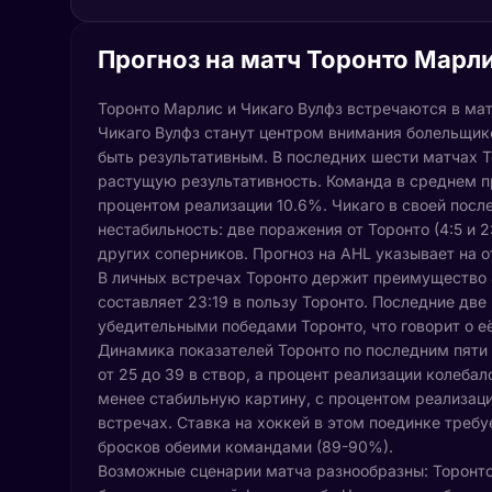
Прогноз на матч Торонто Марли
Торонто Марлис и Чикаго Вулфз встречаются в мат
Чикаго Вулфз станут центром внимания болельщико
быть результативным. В последних шести матчах Т
растущую результативность. Команда в среднем пр
процентом реализации 10.6%. Чикаго в своей пос
нестабильность: две поражения от Торонто (4:5 и 
других соперников. Прогноз на AHL указывает на 
В личных встречах Торонто держит преимущество 
составляет 23:19 в пользу Торонто. Последние дв
убедительными победами Торонто, что говорит о 
Динамика показателей Торонто по последним пяти
от 25 до 39 в створ, а процент реализации колебал
менее стабильную картину, с процентом реализаци
встречах. Ставка на хоккей в этом поединке треб
бросков обеими командами (89-90%).
Возможные сценарии матча разнообразны: Торонт