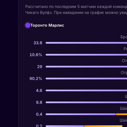
Рассчитано по последним 5 матчам каждой команды
Чикаго Вулфз. При наведении на график можно уви
Торонто Марлис
Бро
33.8
Р
10.6%
От
29
От
90.2%
4.6
9.8
Шай
0.4
Шай
0.2