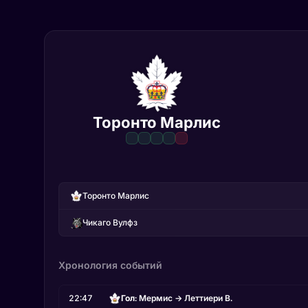
Торонто Марлис
Торонто Марлис
Чикаго Вулфз
Хронология событий
22:47
Гол
: Мермис
→ Леттиери В.