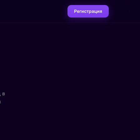
Регистрация
 в
и