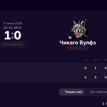
17 июня 2026
02:00 МСК
:
1
0
Чикаго Вулфз
Матч завершён
1П
2П
3
0
1
0
0
0
0
Только счёт
Все событи
1
: