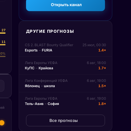
Открыть канал
27
ДРУГИЕ ПРОГНОЗЫ
11
CS 2. BLAST Bounty Qualifier
25 июл, 00:30
Esports
–
FURIA
1.4*
0%
Лига Европы УЕФА
6 авг, 18:00
КуПС
–
Крайова
1.7*
Лига Конференций УЕФА
6 авг, 19:00
Яблонец
–
школа
1.5*
Лига Европы УЕФА
6 авг, 19:00
Тель-Авив
–
София
1.8*
чей
Все прогнозы