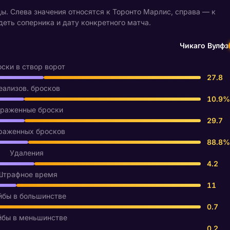
. Слева значения относятся к Торонто Марлис, справа — к
деть соперника и дату конкретного матча.
Чикаго Вулфз
ски в створ ворот
27.8
еализов. бросков
10.9%
раженные броски
29.7
раженных бросков
88.8%
Удаления
4.2
Штрафное время
11
бы в большинстве
0.7
бы в меньшинстве
0.2