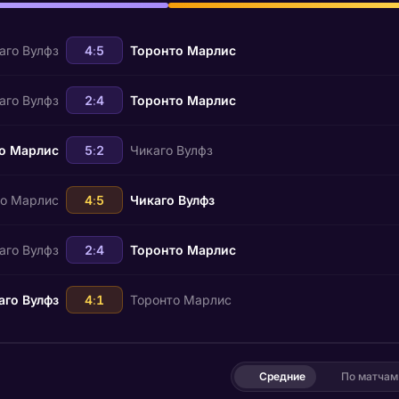
аго Вулфз
4
:
5
Торонто Марлис
аго Вулфз
2
:
4
Торонто Марлис
о Марлис
5
:
2
Чикаго Вулфз
то Марлис
4
:
5
Чикаго Вулфз
аго Вулфз
2
:
4
Торонто Марлис
аго Вулфз
4
:
1
Торонто Марлис
Средние
По матчам