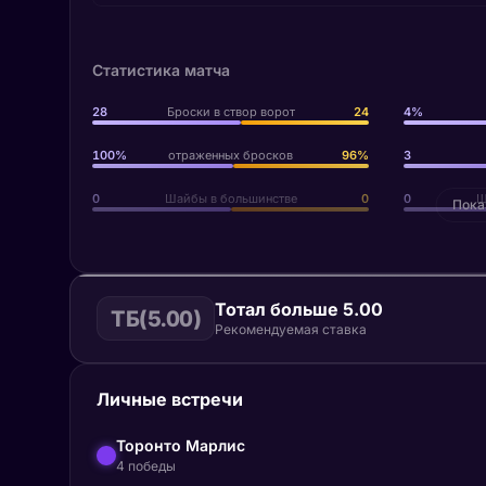
Статистика матча
28
Броски в створ ворот
24
4%
100%
отраженных бросков
96%
3
0
Шайбы в большинстве
0
0
Ш
Пока
Тотал больше 5.00
ТБ(5.00)
Рекомендуемая ставка
Личные встречи
Торонто Марлис
4 победы