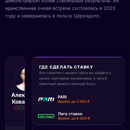
демонстрирует более стабильные результаты. Их
единственная очная встреча состоялась в 2023
году и завершилась в пользу Церундоло.
ГДЕ СДЕЛАТЬ СТАВКУ
Все события с нашего сайта вы найдёте у
16 июня 2026
наших партнёров-букмекеров, а также
14:00 МСК
:
1
2
приятный приветственный бонус.
Александр
Франциск
PARI
Матч завершён
Ковачевич
Церундол
Фрибет до 5 000 ₽
Лига ставок
Фрибет до 8 000 ₽
1С
2С
3С