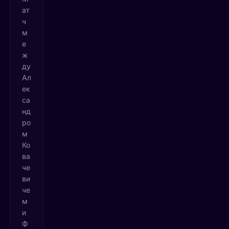
ат
ч
м
е
ж
ду
Ал
ек
са
нд
ро
м
Ко
ва
че
ви
че
м
и
Ф