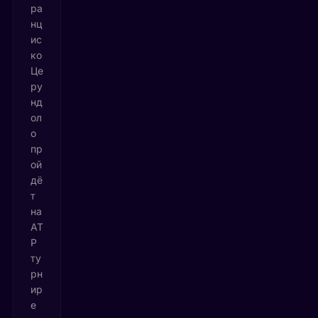
ра
нц
ис
ко
Це
ру
нд
ол
о
пр
ой
дё
т
на
AT
P
ту
рн
ир
е