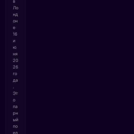
в
Ло
нд
он
е
16
и
ю
ня
20
26
го
да
.
Эт
о
па
рн
ый
по
ед