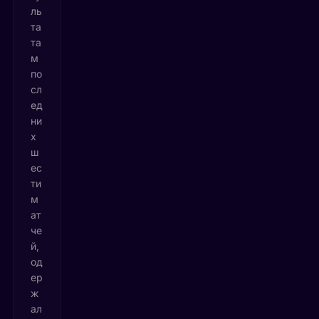
ль
та
та
м
по
сл
ед
ни
х
ш
ес
ти
м
ат
че
й,
од
ер
ж
ал