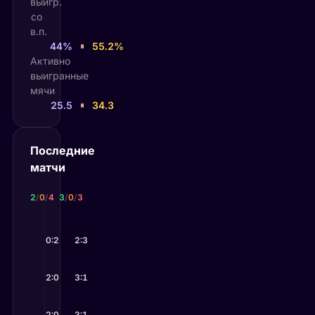
выигр.
со
в.п.
44%
55.2%
Активно
выигранные
мячи
25.5
34.3
Последние
матчи
Александр Ковачевич
Франциско Церундоло
2
/
0
/
4
3
/
0
/
3
14 июн 2026
30 мая 2026
Ковачевич
0:2
Церундоло
2:3
—
Перрикард
—
Свайда
13 июн 2026
28 мая 2026
Ковачевич
2:0
Церундоло
3:1
—
Ммо
—
Гастон
9 июн 2026
25 мая 2026
Ханфман
2:0
Церундоло
3:1
—
Ковачевич
—
Зандшульп