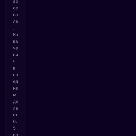
ар
се
на
ле
.
Ко
ва
че
ви
ч
в
ср
ед
не
м
де
ла
ет
6.
5
по