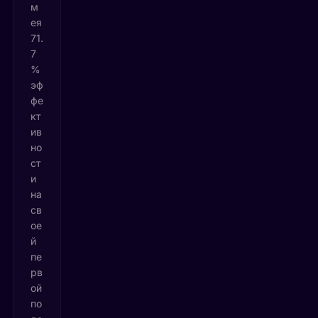
м
ея
71.
7
%
эф
фе
кт
ив
но
ст
и
на
св
ое
й
пе
рв
ой
по