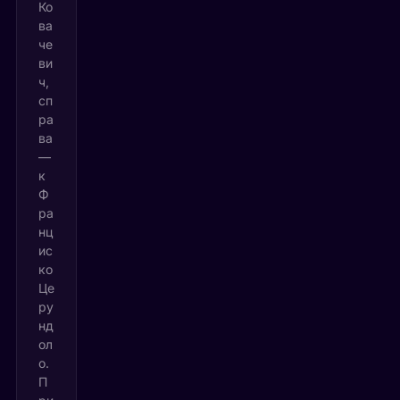
Ко
ва
че
ви
ч,
сп
ра
ва
—
к
Ф
ра
нц
ис
ко
Це
ру
нд
ол
о.
П