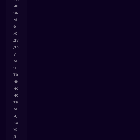
ин
ок
м
е
ж
ду
дв
у
м
я
те
нн
ис
ис
та
м
и,
ка
ж
д