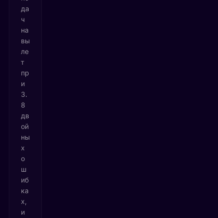
да
ч
на
вы
ле
т
пр
и
3.
8
дв
ой
ны
х
о
ш
иб
ка
х,
и