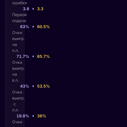
ошибки
3.8
3.3
Первой
подачи
63%
60.5%
Очки
выигр.
на
п.п.
71.7%
65.7%
Очки
выигр.
на
в.п.
43%
53.5%
Очки
выигр.
с
п.п.
19.8%
36%
Очки