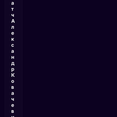
а
т
ч
А
л
е
к
с
а
н
д
р
К
о
в
а
ч
е
в