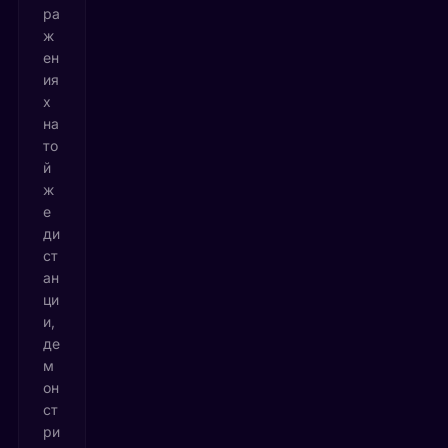
ра
ж
ен
ия
х
на
то
й
ж
е
ди
ст
ан
ци
и,
де
м
он
ст
ри