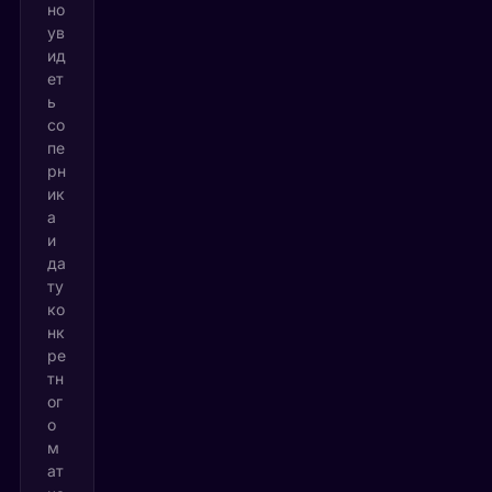
но
ув
ид
ет
ь
со
пе
рн
ик
а
и
да
ту
ко
нк
ре
тн
ог
о
м
ат