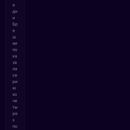
е
дн
и
Бр
е
ш
ии
по
ка
за
ла
се
ри
ю
из
че
ты
ре
х
по