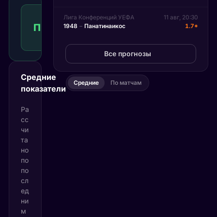
Победа
Лига Конференций УЕФА
11 авг, 20:30
игрока
П1
1.61
1948
–
Панатинаикос
1.7*
Победа
1
КФ
Рекомендуемая
ставка
Все прогнозы
Средние
Средние
По матчам
показатели
Ра
сс
чи
та
но
по
по
сл
ед
ни
м