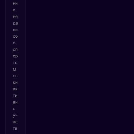
ни
е
не
де
ли
об
е
сп
ор
тс
м
ен
ки
ак
ти
вн
о
уч
ас
тв