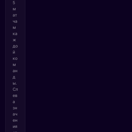
5
м
ат
ча
м
ка
ж
до
й
ко
м
ан
д
ы.
Сл
ев
а
зн
ач
ен
ия