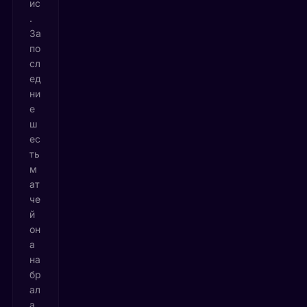
ис
.
За
по
сл
ед
ни
е
ш
ес
ть
м
ат
че
й
он
а
на
бр
ал
а