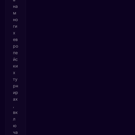
на
м
но
ги
х
ев
ро
пе
йс
ки
х
ту
рн
ир
ах
,
вк
л
ю
ча