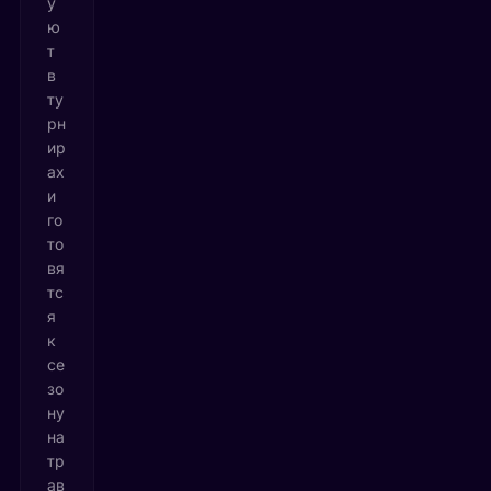
у
ю
т
в
ту
рн
ир
ах
и
го
то
вя
тс
я
к
се
зо
ну
на
тр
ав