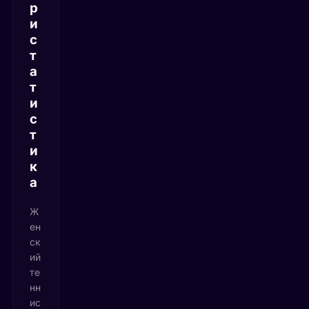
р
и
с
т
а
т
и
с
т
и
к
а
Ж
ен
ск
ий
те
нн
ис