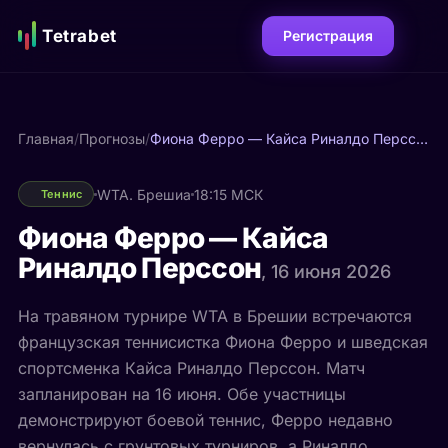
Tetrabet
Регистрация
Главная
/
Прогнозы
/
Фиона Ферро — Кайса Риналдо Перссон
WTA. Брешиа
18:15 МСК
Теннис
Фиона Ферро — Кайса
Риналдо Перссон
, 16 июня 2026
На травяном турнире WTA в Брешии встречаются
французская теннисистка Фиона Ферро и шведская
спортсменка Кайса Риналдо Перссон. Матч
запланирован на 16 июня. Обе участницы
демонстрируют боевой теннис, Ферро недавно
вернулась с грунтовых турниров, а Риналдо