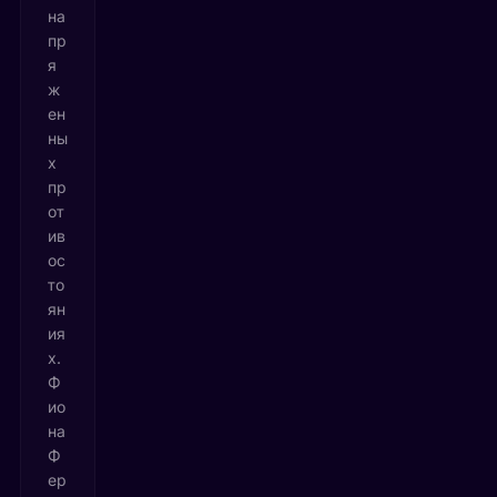
на
пр
я
ж
ен
ны
х
пр
от
ив
ос
то
ян
ия
х.
Ф
ио
на
Ф
ер