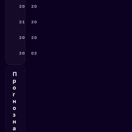
18 мая 2026
12 июн 2026
Ферро
2:0
—
Перссон
2:0
Ковинич
—
Маир
17 мая 2026
11 июн 2026
Ферро
2:1
—
Перссон
2:0
Аванесян
—
Мери
16 мая 2026
9 июн 2026
Ферро
2:0
—
Перссон
2:0
Казионова
—
Фальковская
12 мая 2026
4 июн 2026
Киз
2:0
—
Ферро
Перссон
0:2
—
Акугуе
П
р
о
г
н
о
з
н
а