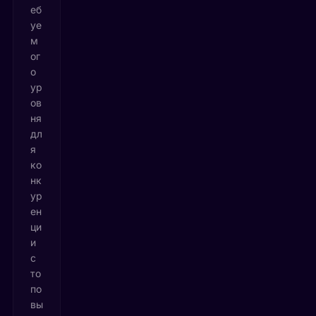
еб
уе
м
ог
о
ур
ов
ня
дл
я
ко
нк
ур
ен
ци
и
с
то
по
вы