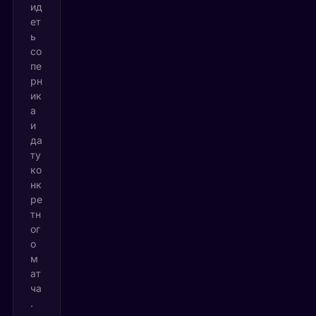
ид
ет
ь
со
пе
рн
ик
а
и
да
ту
ко
нк
ре
тн
ог
о
м
ат
ча
.