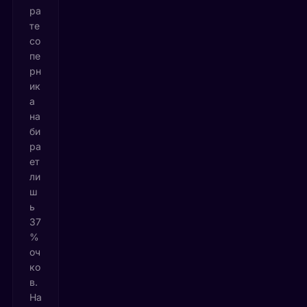
ра
те
со
пе
рн
ик
а
на
би
ра
ет
ли
ш
ь
37
%
оч
ко
в.
На