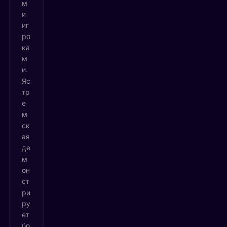
м
и
иг
ро
ка
м
и.
Яс
тр
е
м
ск
ая
де
м
он
ст
ри
ру
ет
бо