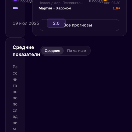
1 победа
0 побед
Челленджер. Лексингтон
7 авг, 01:30
Мартин
–
Харрион
1.6*
19 июл 2025
Лойс Боиссон
2
:
0
Даяна Ястремская
Все прогнозы
Средние
Средние
По матчам
показатели
Ра
сс
чи
та
но
по
по
сл
ед
ни
м