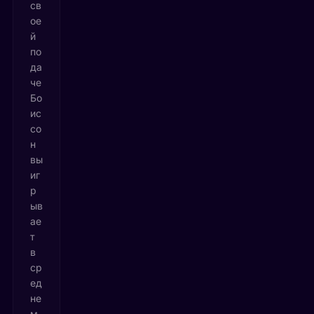
св
ое
й
по
да
че
Бо
ис
со
н
вы
иг
р
ыв
ае
т
в
ср
ед
не
м