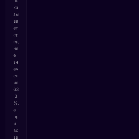
по
ка
зы
ва
ет
ср
ед
не
е
зн
ач
ен
ие
63
.3
%,
а
пр
и
во
зв