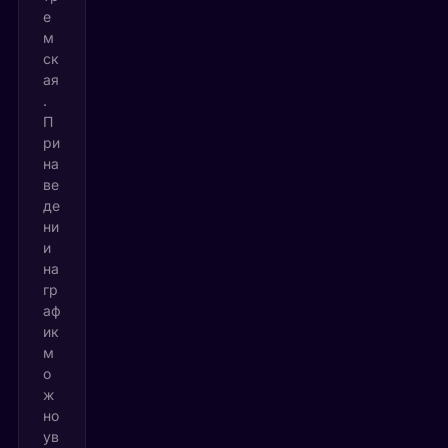
е
м
ск
ая
.
П
ри
на
ве
де
ни
и
на
гр
аф
ик
м
о
ж
но
ув