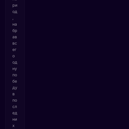
ри
од
,
на
бр
ав
вс
ег
о
од
ну
по
бе
ду
в
по
сл
ед
ни
х