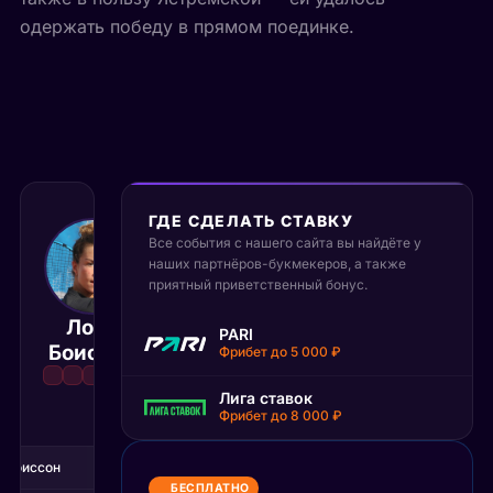
одержать победу в прямом поединке.
ГДЕ СДЕЛАТЬ СТАВКУ
Все события с нашего сайта вы найдёте у
16 июня 2026
наших партнёров-букмекеров, а также
13:00 МСК
:
0
0
приятный приветственный бонус.
Лойс
Даяна
PARI
Отменён
Боиссон
Ястремская
Фрибет до 5 000 ₽
Лига ставок
Фрибет до 8 000 ₽
1С
2С
 Боиссон
—
—
БЕСПЛАТНО