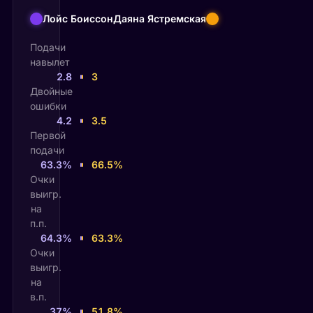
Лойс Боиссон
Даяна Ястремская
Подачи
навылет
2.8
3
Двойные
ошибки
4.2
3.5
Первой
подачи
63.3%
66.5%
Очки
выигр.
на
п.п.
64.3%
63.3%
Очки
выигр.
на
в.п.
37%
51.8%