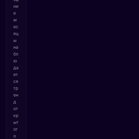
ни
е
м
ес
яц
ы
на
бл
ю
да
ет
ся
тр
ен
д
от
кр
ыт
ог
о