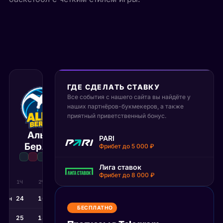
ГДЕ СДЕЛАТЬ СТАВКУ
Все события с нашего сайта вы найдёте у
17 июня 2026
наших партнёров-букмекеров, а также
21:30 МСК
:
83
91
приятный приветственный бонус.
Альба
PARI
Бавария
Матч завершён
Берлин
Фрибет до 5 000 ₽
Лига ставок
Фрибет до 8 000 ₽
1Ч
2Ч
3Ч
4Ч
рлин
24
16
20
23
БЕСПЛАТНО
25
18
18
30