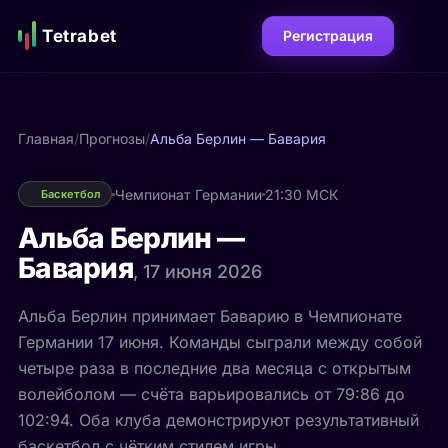
Tetrabet
Регистрация
Главная
/
Прогнозы
/
Альба Берлин — Бавария
Чемпионат Германии
21:30 МСК
Баскетбол
Альба Берлин —
Бавария
, 17 июня 2026
Альба Берлин принимает Баварию в Чемпионате
Германии 17 июня. Команды сыграли между собой
четыре раза в последние два месяца с открытым
волейболом — счёта варьировались от 79:86 до
102:94. Оба клуба демонстрируют результативный
баскетбол с чётким стилем игры.