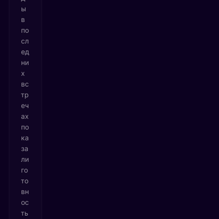
ы
в
по
сл
ед
ни
х
вс
тр
еч
ах
по
ка
за
ли
го
то
вн
ос
ть