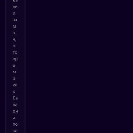
ни
и
за
м
ат
ч,
в
то
вр
е
м
я
ка
к
Ба
ва
ри
я
по
ка