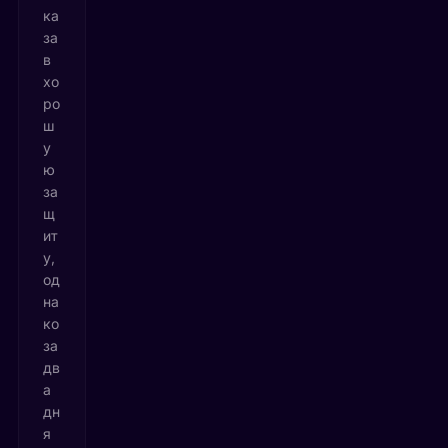
ка
за
в
хо
ро
ш
у
ю
за
щ
ит
у,
од
на
ко
за
дв
а
дн
я