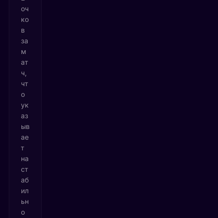
оч
ко
в
за
м
ат
ч,
чт
о
ук
аз
ыв
ае
т
на
ст
аб
ил
ьн
о