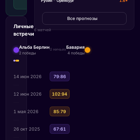
Рубин
–
Оренбург
1.6*
Рекомендуемая
ставка
Все прогнозы
Личные
6 матчей
встречи
Альба Берлин
Бавария
0 ничьих
2 победы
4 победы
14 июн 2026
Бавария
79
:
86
Альба Берлин
12 июн 2026
Бавария
102
:
94
Альба Берлин
1 мая 2026
Бавария
85
:
79
Альба Берлин
26 окт 2025
Альба Берлин
67
:
61
Бавария