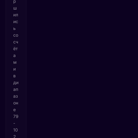
р
ш
ил
ис
ь
со
сч
ёт
а
м
и
в
ди
ап
аз
он
е
79
-
10
2