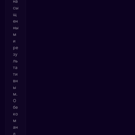
на
сы
щ
ен
ны
м
и
ре
зу
ль
та
ти
вн
ы
м.
О
бе
ко
м
ан
д