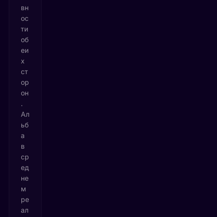
вн
ос
ти
об
еи
х
ст
ор
он
.
Ал
ьб
а
в
ср
ед
не
м
ре
ал