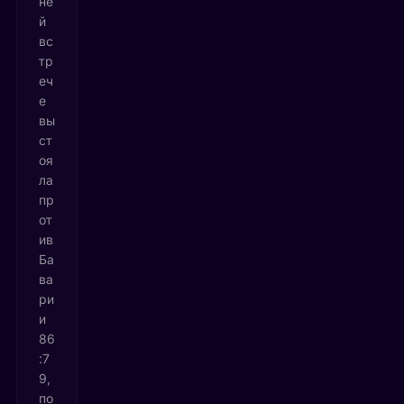
не
й
вс
тр
еч
е
вы
ст
оя
ла
пр
от
ив
Ба
ва
ри
и
86
:7
9,
по