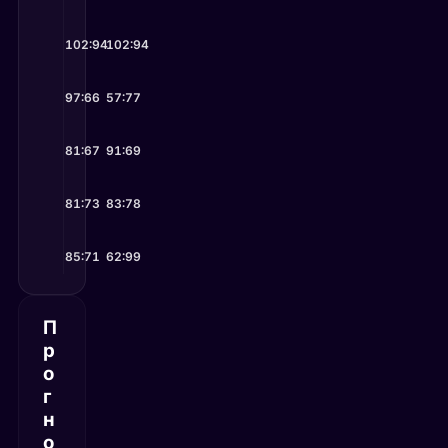
12 июн 2026
12 июн 2026
Бавария
102:94
Бавария
102:94
—
Берлин
—
Берлин
9 июн 2026
4 июн 2026
Берлин
97:66
Бонн
—
57:77
Бамберг
—
Бавария
6 июн 2026
1 июн 2026
Бамберг
81:67
Бавария
91:69
—
Берлин
—
Бонн
4 июн 2026
30 мая 2026
Бамберг
81:73
Бавария
83:78
—
Берлин
—
Бонн
1 июн 2026
23 мая 2026
Берлин
85:71
Трир
—
62:99
Бамберг
—
Бавария
П
р
о
г
н
о