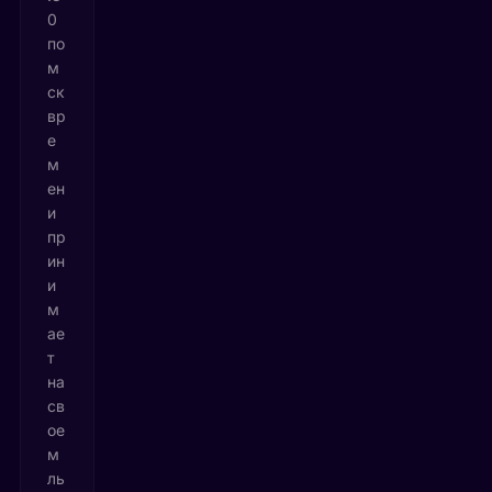
0
по
м
ск
вр
е
м
ен
и
пр
ин
и
м
ае
т
на
св
ое
м
ль