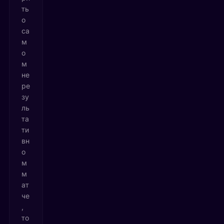
ть
о
са
м
о
м
не
ре
зу
ль
та
ти
вн
о
м
м
ат
че
,
то