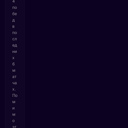
4
по
бе
д
в
по
сл
ед
ни
х
6
м
ат
ча
х.
По
м
и
м
о
эт