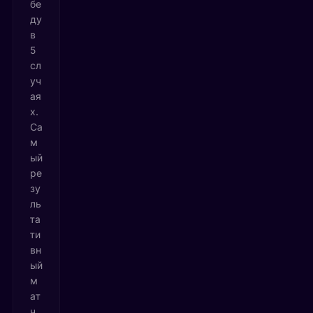
бе
ду
в
5
сл
уч
ая
х.
Са
м
ый
ре
зу
ль
та
ти
вн
ый
м
ат
ч