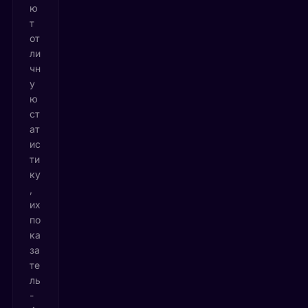
ю
т
от
ли
чн
у
ю
ст
ат
ис
ти
ку
,
их
по
ка
за
те
ль
-