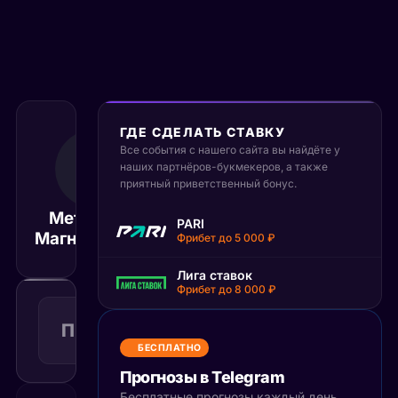
ГДЕ СДЕЛАТЬ СТАВКУ
Все события с нашего сайта вы найдёте у
22 ноября 2025
14:30
наших партнёров-букмекеров, а также
приятный приветственный бонус.
МСК
Металлург
PARI
Адмира
Матч завершён
Магнитогорск
Фрибет до 5 000 ₽
Лига ставок
Фрибет до 8 000 ₽
Победа
1
П1
1.43
Поражение
КФ
Рекомендуемая
БЕСПЛАТНО
ставка
Прогнозы в Telegram
Бесплатные прогнозы каждый день,