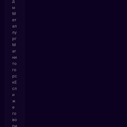
д
ы
М
ет
ал
лу
рг
М
аг
ни
то
го
рс
кЕ
сл
и
ж
е
го
во
ри