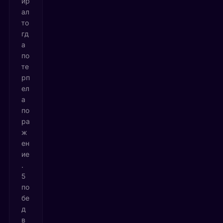
ир
ал
то
гд
а
по
те
рп
ел
а
по
ра
ж
ен
ие
.
5
по
бе
д
в