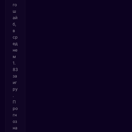
го
ш
ай
б,
в
ср
ед
не
м
1.
83
за
иг
ру
.
П
ро
гн
оз
на