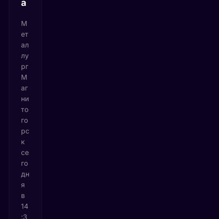
а
М
ет
ал
лу
рг
М
аг
ни
то
го
рс
к
се
го
дн
я
в
14
:3