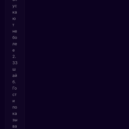
ус
ка
ю
т
не
бо
ле
е
2.
33
ш
ай
б.
Го
ст
и
по
ка
зы
ва