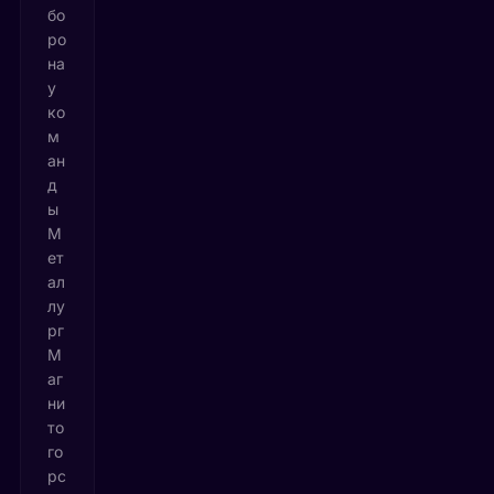
бо
ро
на
у
ко
м
ан
д
ы
М
ет
ал
лу
рг
М
аг
ни
то
го
рс