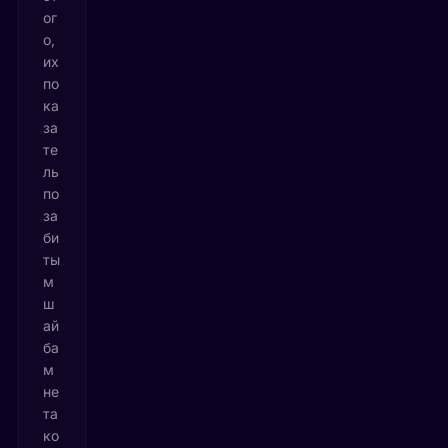
ог
о,
их
по
ка
за
те
ль
по
за
би
ты
м
ш
ай
ба
м
не
та
ко