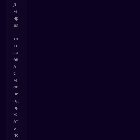
д
м
ир
ал
,
то
хо
зя
ев
а
с
м
ог
ли
од
ер
ж
ат
ь
по