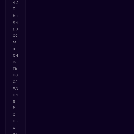
42
9.
Ес
ли
ра
сс
м
ат
ри
ва
ть
по
сл
ед
ни
е
6
оч
ны
х
вс