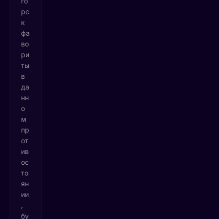
го
рс
к
фа
во
ри
ты
в
да
нн
о
м
пр
от
ив
ос
то
ян
ии
,
бу