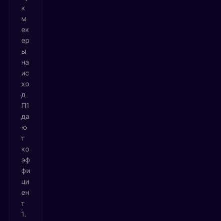
к
м
ек
ер
ы
на
ис
хо
д
П1
да
ю
т
ко
эф
фи
ци
ен
т
1.