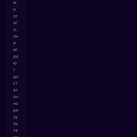
м
о
эт
ог
о,
он
и
иг
ра
ю
т
до
ст
ат
оч
но
ре
зу
ль
та
ти