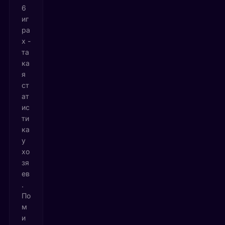
6
иг
ра
х -
та
ка
я
ст
ат
ис
ти
ка
у
хо
зя
ев
.
По
м
и