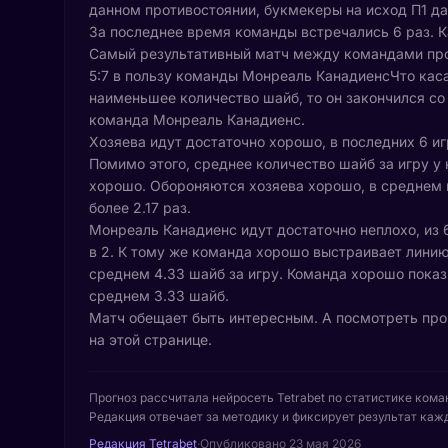
данном противостоянии, букмекеры на исход П1 да
За последнее время команды встречались 6 раз. К
Самый результативный матч между командами прош
5:7 в пользу команды Монреаль КанадиенсЧто кас
наименьшее количество шайб, то он закончился со
команда Монреаль Канадиенс.
Хозяева идут достаточно хорошо, в последних 6 иг
Помимо этого, среднее количество шайб за игру у 
хорошо. Обороняются хозяева хорошо, в среднем 
более 2.17 раз.
Монреаль Канадиенс идут достаточно неплохо, из 
в 2. К тому же команда хорошо выстраивает линию 
среднем 4.33 шайб за игру. Команда хорошо показ
среднем 3.33 шайб.
Матч обещает быть интересным. А посмотреть про
на этой странице.
Прогноз рассчитала нейросеть Tetrabet по статистике кома
Редакция отвечает за методику и фиксирует результат кажд
Редакция Tetrabet
·
Опубликовано
23 мая 2026