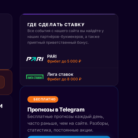
ГДЕ СДЕЛАТЬ СТАВКУ
Все события с нашего сайта вы найдёте у
наших партнёров-букмекеров, а также
приятный приветственный бонус.
PARI
Фрибет до 5 000 ₽
Лига ставок
Фрибет до 8 000 ₽
БЕСПЛАТНО
и
Прогнозы в Telegram
Бесплатные прогнозы каждый день,
часто раньше, чем на сайте. Разборы,
статистика, постоянные акции.