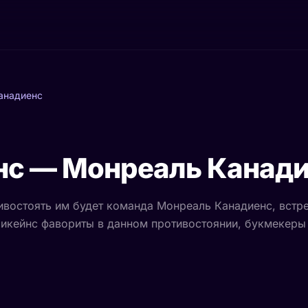
анадиенс
нс — Монреаль Канад
ивостоять им будет команда Монреаль Канадиенс, встр
рикейнс фавориты в данном противостоянии, букмекеры