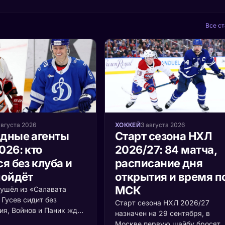
Все ст
августа 2026
ХОККЕЙ
3 августа 2026
дные агенты
Старт сезона НХЛ
026: кто
2026/27: 84 матча,
я без клуба и
расписание дня
пойдёт
открытия и время п
МСК
 ушёл из «Салавата
 Гусев сидит без
Старт сезона НХЛ 2026/27
ия, Войнов и Паник ждут
назначен на 29 сентября, в
Собрали всех свободных
Москве первую шайбу бросят