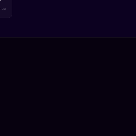
ения
ы
ие