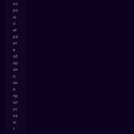
хо
ро
ш
о
иг
ра
ет
в
об
ор
он
е,
он
и
пр
оп
ус
ка
ю
т