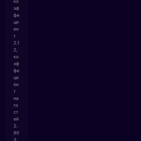
ко
эф
фи
ци
ен
т
2.1
2,
ко
эф
фи
ци
ен
т
на
го
ст
ей
2.
90
3.