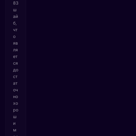
83
ш
ай
б,
чт
о
яв
ля
ет
ся
до
ст
ат
оч
но
хо
ро
ш
и
м