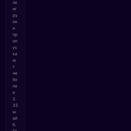
за
иг
ру
он
и
пр
оп
ус
ка
ю
т
не
бо
ле
е
2.
33
ш
ай
б.
Го