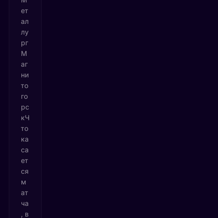
ет
ал
лу
рг
М
аг
ни
то
го
рс
кЧ
то
ка
са
ет
ся
м
ат
ча
, в