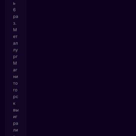
ь
6
ра
з.
М
ет
ал
лу
рг
М
аг
ни
то
го
рс
к
вы
иг
ра
ли