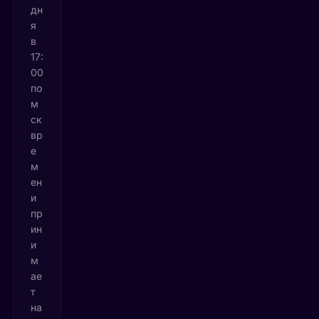
дн
я
в
17:
00
по
м
ск
вр
е
м
ен
и
пр
ин
и
м
ае
т
на