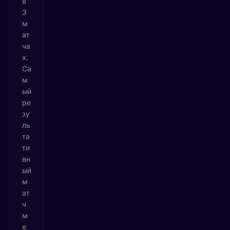
в
3
м
ат
ча
х.
Са
м
ый
ре
зу
ль
та
ти
вн
ый
м
ат
ч
м
е