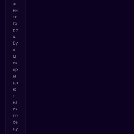
аг
ни
то
го
рс
к.
Бу
к
м
ек
ер
ы
да
ю
т
на
их
по
бе
ду