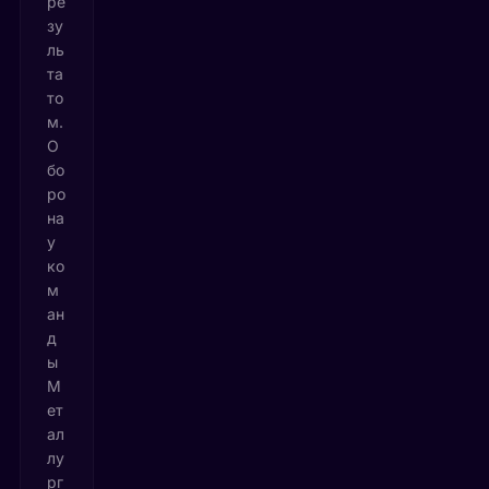
ре
зу
ль
та
то
м.
О
бо
ро
на
у
ко
м
ан
д
ы
М
ет
ал
лу
рг