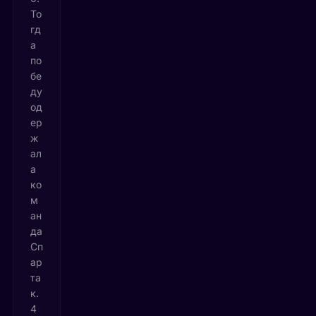
То
гд
а
по
бе
ду
од
ер
ж
ал
а
ко
м
ан
да
Сп
ар
та
к.
4