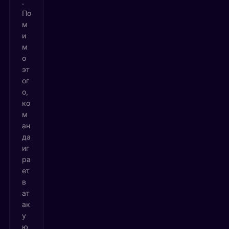
.
По
м
и
м
о
эт
ог
о,
ко
м
ан
да
иг
ра
ет
в
ат
ак
у
ю