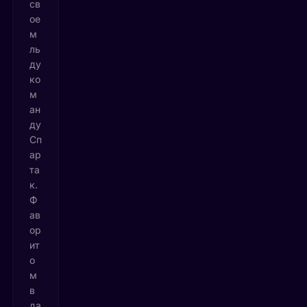
св
ое
м
ль
ду
ко
м
ан
ду
Сп
ар
та
к.
Ф
ав
ор
ит
о
м
в
да