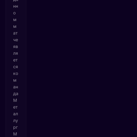
нн
о
м
м
ат
че
яв
ля
ет
ся
ко
м
ан
да
М
ет
ал
лу
рг
М