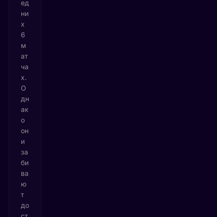
ед
ни
х
6
м
ат
ча
х.
О
дн
ак
о
он
и
за
би
ва
ю
т
до
ст