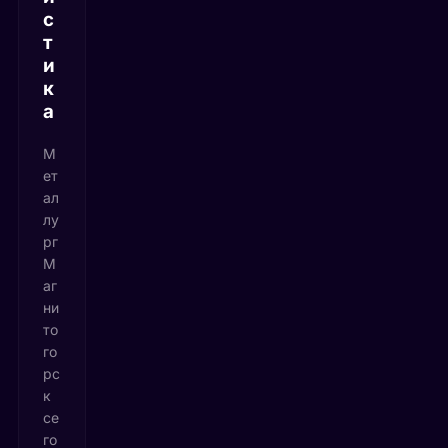
с
т
и
к
а
М
ет
ал
лу
рг
М
аг
ни
то
го
рс
к
се
го