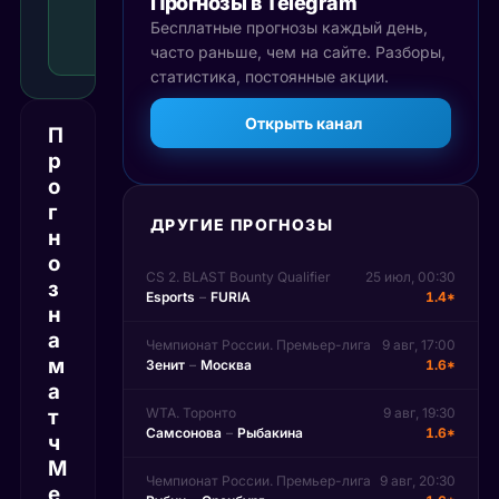
Прогнозы в Telegram
доп.
времени
Бесплатные прогнозы каждый день,
Рекомендуемая
часто раньше, чем на сайте. Разборы,
ставка
статистика, постоянные акции.
Открыть канал
П
р
о
г
ДРУГИЕ ПРОГНОЗЫ
н
о
CS 2. BLAST Bounty Qualifier
25 июл, 00:30
з
Esports
–
FURIA
1.4*
н
а
Чемпионат России. Премьер-лига
9 авг, 17:00
м
Зенит
–
Москва
1.6*
а
т
WTA. Торонто
9 авг, 19:30
Самсонова
–
Рыбакина
1.6*
ч
М
Чемпионат России. Премьер-лига
9 авг, 20:30
е