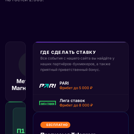
ГДЕ СДЕЛАТЬ СТАВКУ
23 сентября
Все события с нашего сайта вы найдёте у
2025
наших партнёров-букмекеров, а также
17:00
приятный приветственный бонус.
МСК
Металлург
PARI
Спарта
Магнитогорск
Матч завершён
Фрибет до 5 000 ₽
Лига ставок
Фрибет до 8 000 ₽
Победа
1
с
БЕСПЛАТНО
учетом
П1 с ОТ
1.68
Победа
КФ