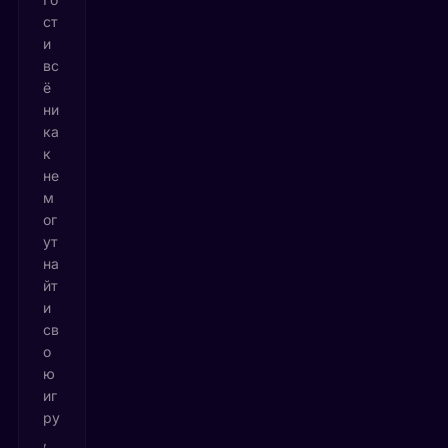
ст
и
вс
ё
ни
ка
к
не
м
ог
ут
на
йт
и
св
о
ю
иг
ру
,