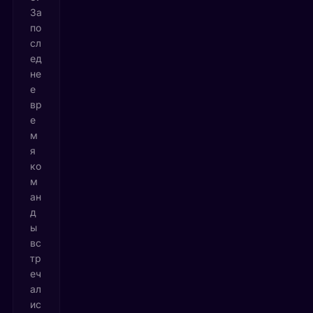
За
по
сл
ед
не
е
вр
е
м
я
ко
м
ан
д
ы
вс
тр
еч
ал
ис