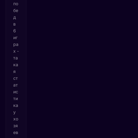
по
бе
д
в
6
иг
ра
х -
та
ка
я
ст
ат
ис
ти
ка
у
хо
зя
ев