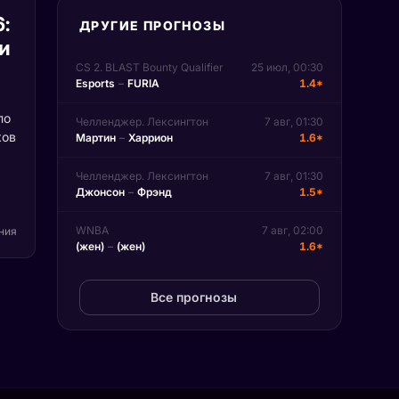
6:
ДРУГИЕ ПРОГНОЗЫ
и
CS 2. BLAST Bounty Qualifier
25 июл, 00:30
Esports
–
FURIA
1.4*
по
Челленджер. Лексингтон
7 авг, 01:30
ков
Мартин
–
Харрион
1.6*
Челленджер. Лексингтон
7 авг, 01:30
т
Джонсон
–
Фрэнд
1.5*
вые
д
WNBA
7 авг, 02:00
ения
(жен)
–
(жен)
1.6*
не
Все прогнозы