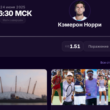
24 июня 2025
6:30 МСК
Матч завершён
Кэмерон Норри
1.51
Поражение
КФ
Все ст