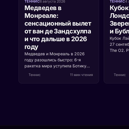
ТЕННИС
6 августа 2026
ТЕННИС
4 
Медведев в
Кубок
Монреале:
Лондо
сенсационный вылет
Звере
от ван де Зандсхулпа
и Буб
и что дальше в 2026
Кубок Лэ
27 сентя
году
The O2. 
Медведев и Монреаль в 2026
сборных 
году разошлись быстро: 6-я
с растуще
ракетка мира уступила Ботику
почему в
ван де Зандсхулпу (70-е место)
судьбу т
Теннис
11 мин чтения
Теннис
со счётом 3:6, 6:7 за 1 час 41
минуту. Разбираем, что
случилось с формой россиянина
и остаётся ли время до US Open.