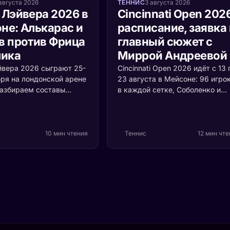
августа 2026
ТЕННИС
3 августа 2026
 Лэйвера 2026 в
Cincinnati Open 202
не: Алькарас и
расписание, заявка 
в против Фрица
главный сюжет с
лика
Миррой Андреевой
йвера 2026 сыграют 25-
Cincinnati Open 2026 идёт с 13 
бря на лондонской арене
23 августа в Мейсоне: 96 игро
Разбираем составы
в каждой сетке, Соболенко и
Европы и Мира, формат
Синнер первыми номерами,
й ценой очка и то,
Алькарас и Швёнтек защищаю
оскресенье решает
титулы. Мирра Андреева впер
рофея.
выходит на американский хар
10 мин чтения
Теннис
12 мин чт
чемпионкой «Ролан Гаррос» и 
теряет здесь ни одного очка.