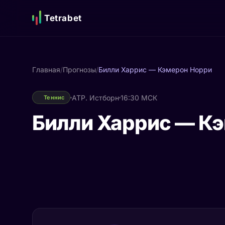
Tetrabet
Главная
/
Прогнозы
/
Билли Харрис — Кэмерон Норри
ATP. Истборн
16:30 МСК
Теннис
Билли Харрис — К