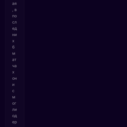
ая
, в
по
сл
ед
ни
х
6
м
ат
ча
х
он
и
с
м
ог
ли
од
ер