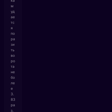
ка
м
уд
ае
тс
я
по
ра
зи
ть
во
ро
та
не
бо
ле
е
3.
83
ра
з.