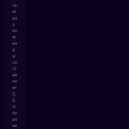
за
иг
ру
у
ко
м
ан
д
ы
со
ст
ав
ля
ет
2.
5.
О
бо
ро
ня