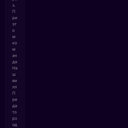
з.
П
ри
эт
о
м
ко
м
ан
да
Нэ
ш
ви
лл
П
ре
да
то
рз
од