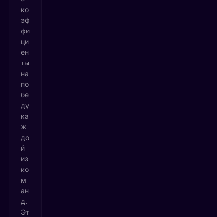
ко
эф
фи
ци
ен
ты
на
по
бе
ду
ка
ж
до
й
из
ко
м
ан
д.
Эт