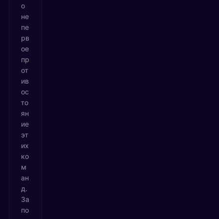
о
не
пе
рв
ое
пр
от
ив
ос
то
ян
ие
эт
их
ко
м
ан
д.
За
по