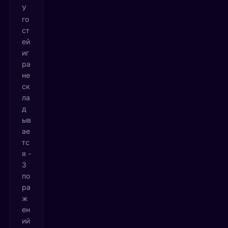
У
го
ст
ей
иг
ра
не
ск
ла
д
ыв
ае
тс
я -
3
по
ра
ж
ен
ий