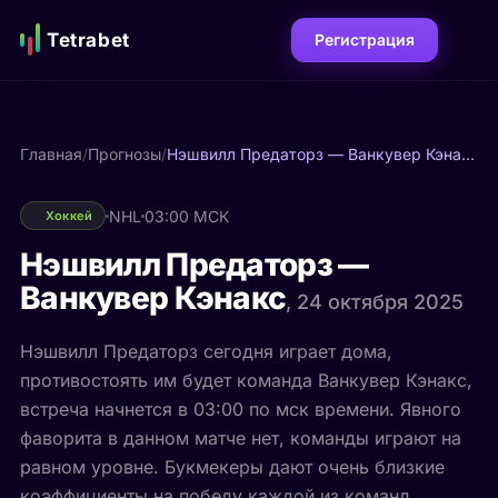
Tetrabet
Регистрация
Главная
/
Прогнозы
/
Нэшвилл Предаторз — Ванкувер Кэнакс
NHL
03:00 МСК
Хоккей
Нэшвилл Предаторз —
Ванкувер Кэнакс
, 24 октября 2025
Нэшвилл Предаторз сегодня играет дома,
противостоять им будет команда Ванкувер Кэнакс,
встреча начнется в 03:00 по мск времени. Явного
фаворита в данном матче нет, команды играют на
равном уровне. Букмекеры дают очень близкие
коэффициенты на победу каждой из команд.