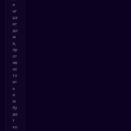
я
иг
ра
ет
до
м
а,
пр
от
ив
ос
то
ят
ь
и
м
бу
де
т
ко