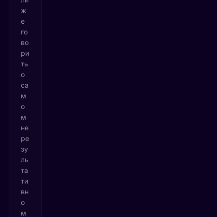
ж
е
го
во
ри
ть
о
са
м
о
м
не
ре
зу
ль
та
ти
вн
о
м