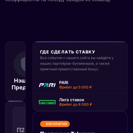
ГДЕ СДЕЛАТЬ СТАВКУ
Все события с нашего сайта вы найдёте у
24 октября 2025
03:00
наших партнёров-букмекеров, а также
приятный приветственный бонус.
МСК
Нэшвилл
Ванкувер
PARI
Матч завершён
Предаторз
Кэнакс
Фрибет до 5 000 ₽
Лига ставок
Фрибет до 8 000 ₽
Победа
2
с
БЕСПЛАТНО
учетом
П2 с ОТ
1.98
Поражение
КФ