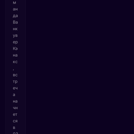
м
ан
да
Ва
нк
ув
ер
Кэ
на
кс
,
вс
тр
еч
а
на
чн
ет
ся
в
03