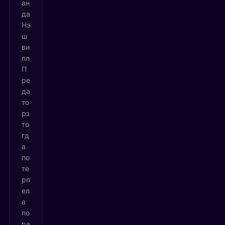
ан
да
Нэ
ш
ви
лл
П
ре
да
то
рз
то
гд
а
по
те
рп
ел
а
по
ра