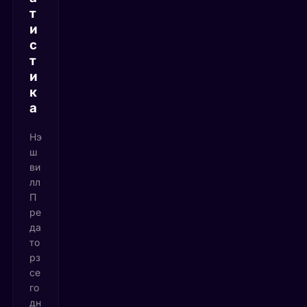
т
и
с
т
и
к
а
Нэ
ш
ви
лл
П
ре
да
то
рз
се
го
дн