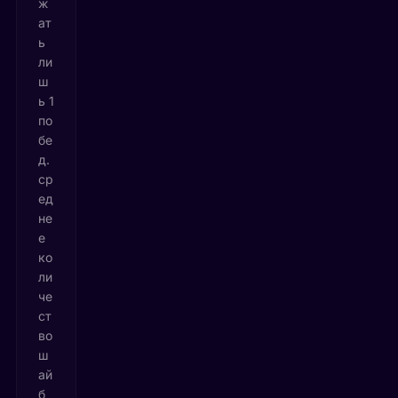
ж
ат
ь
ли
ш
ь 1
по
бе
д.
ср
ед
не
е
ко
ли
че
ст
во
ш
ай
б