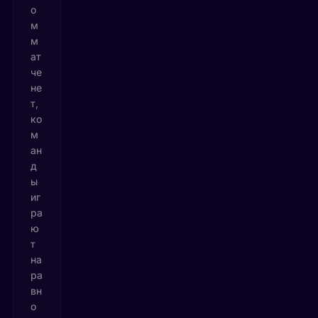
о
м
м
ат
че
не
т,
ко
м
ан
д
ы
иг
ра
ю
т
на
ра
вн
о