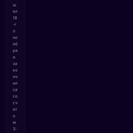
ш
ел
18
-г
о
но
яб
ря
и
за
ко
нч
ил
ся
со
сч
ет
о
м
3: