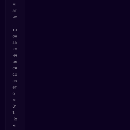
м
ат
че
,
то
он
за
ко
нч
ил
ся
со
сч
ет
о
м
0:
1.
Ко
м