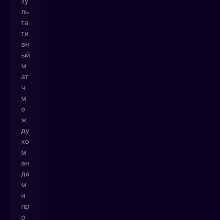
зу
ль
та
ти
вн
ый
м
ат
ч
м
е
ж
ду
ко
м
ан
да
м
и
пр
о