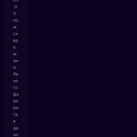
:0
0
по
м
ск
вр
е
м
ен
и.
Яв
но
го
фа
во
ри
та
в
да
нн