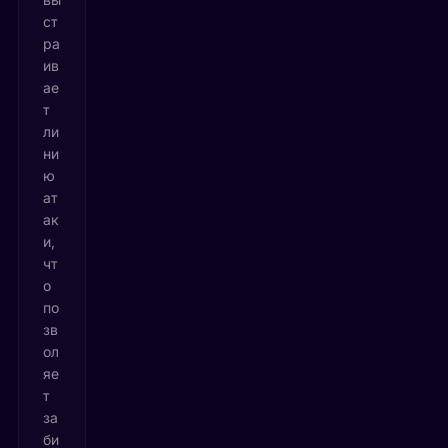
ст
ра
ив
ае
т
ли
ни
ю
ат
ак
и,
чт
о
по
зв
ол
яе
т
за
би