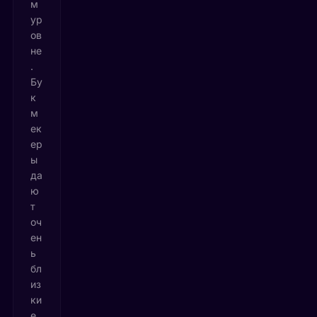
м
ур
ов
не
.
Бу
к
м
ек
ер
ы
да
ю
т
оч
ен
ь
бл
из
ки
е