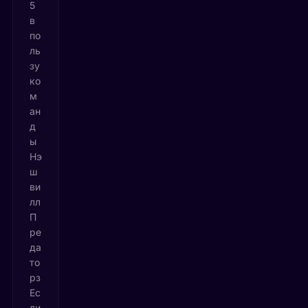
5
в
по
ль
зу
ко
м
ан
д
ы
Нэ
ш
ви
лл
П
ре
да
то
рз
Ес
ли