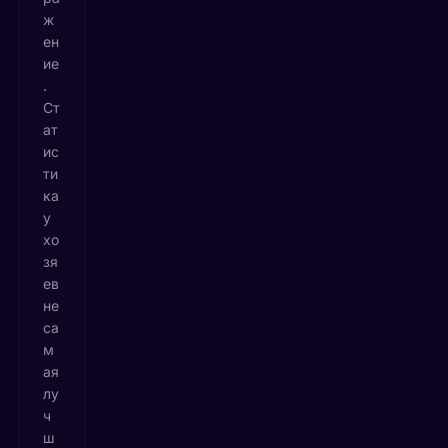
ж
ен
ие
.
Ст
ат
ис
ти
ка
у
хо
зя
ев
не
са
м
ая
лу
ч
ш