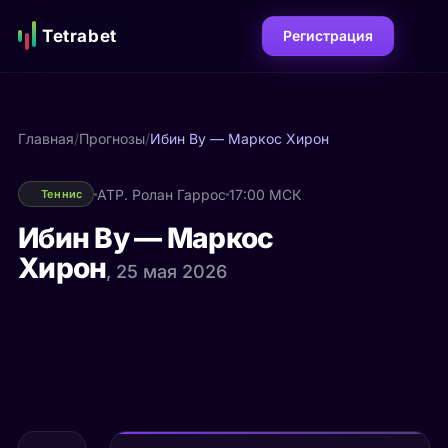
Tetrabet
Регистрация
Главная
/
Прогнозы
/
Ибин Ву — Маркос Хирон
ATP. Ролан Гаррос
17:00 МСК
Теннис
Ибин Ву — Маркос
Хирон
, 25 мая 2026