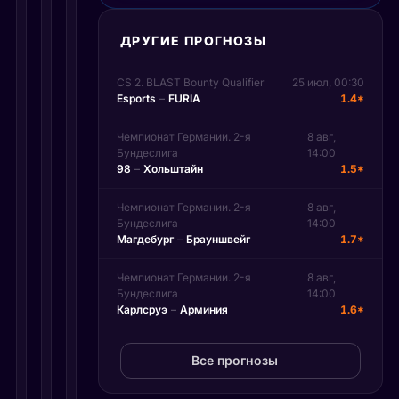
ТЕННИС
ТЕННИС
7 августа 2026
ТЕННИС
7 августа 2026
6 августа 2026
А
С
М
ДРУГИЕ ПРОГНОЗЫ
н
и
е
д
н
д
CS 2. BLAST Bounty Qualifier
25 июл, 00:30
р
н
в
Esports
–
FURIA
1.4*
е
е
е
е
р
д
Чемпионат Германии. 2-я
8 авг,
Бундеслига
14:00
в
и
е
98
–
Хольштайн
1.5*
а
т
в
и
р
в
Чемпионат Германии. 2-я
8 авг,
Р
а
М
Бундеслига
14:00
у
в
о
Магдебург
–
Брауншвейг
1.7*
б
м
н
л
а
р
Чемпионат Германии. 2-я
8 авг,
Бундеслига
14:00
ё
к
е
Карлсруэ
–
Арминия
1.6*
в
о
а
с
л
л
ы
е
е
Все прогнозы
г
н
: