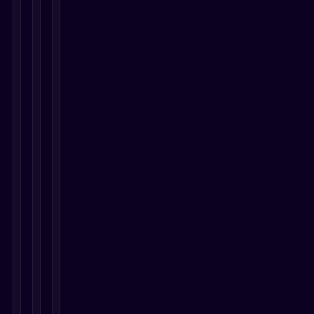
p
и
а
e
з
н
n
в
д
2
е
е
0
с
З
2
т
а
6
н
н
о
д
М
и
и
с
р
к
х
р
а
у
а
к
л
А
э
п
н
т
а
д
о
и
р
с
ч
е
к
т
е
а
о
в
ж
д
а