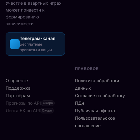
2
Участие в азартных играх
ы
а
5
может привести к
р
з
-
формированию
е
о
2
зависимости.
ч
ш
6
а
л
а
с
Телеграм-канал
и
в
а
Бесплатные
с
г
прогнозы и акции
в
ь
у
м
б
с
и
ы
т
ПРАВОВОЕ
л
с
а
а
т
О проекте
Политика обработки
,
н
р
а
Поддержка
данных
с
о
с
Партнёрам
Согласие на обработку
к
:
р
Прогнозы по API
ПДн
о
Скоро
6
е
й
Лента БК по API
-
Публичная оферта
Скоро
д
к
я
Пользовательское
и
л
р
соглашение
у
и
а
ч
н
к