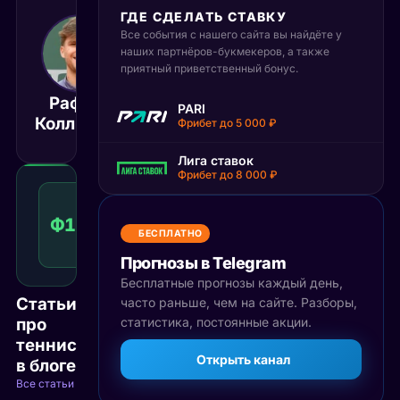
ГДЕ СДЕЛАТЬ СТАВКУ
Все события с нашего сайта вы найдёте у
25 мая 2026
17:00
наших партнёров-букмекеров, а также
приятный приветственный бонус.
МСК
Рафаэл
Александа
PARI
Матч завершён
Коллиньон
Вукич
Фрибет до 5 000 ₽
Лига ставок
Фрибет до 8 000 ₽
Фора
1
Ф1(-6.5)
1.51
Победа
(-6.5)
КФ
БЕСПЛАТНО
Рекомендуемая
ставка
Прогнозы в Telegram
Бесплатные прогнозы каждый день,
Статьи
часто раньше, чем на сайте. Разборы,
про
статистика, постоянные акции.
теннис
Открыть канал
в блоге
Все статьи