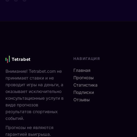
т
д
а
а
е
р
Я
в
е
н
и
н
н
М
а
и
о
м
к
н
и
С
р
к
и
е
с
НАВИГАЦИЯ
Tetrabet
н
а
т
н
л
е
Главная
Внимание! Tetrabet.com не
е
ь
U
Прогнозы
принимает ставки и не
р
в
S
проводит игры на деньги, а
п
Статистика
2
O
оказывает исключительно
р
0
Подписки
p
о
консультационные услуги в
2
Отзывы
e
в
виде прогнозов
6
n
ё
г
результатов спортивных
2
л
о
событий.
0
ч
д
Прогнозы не являются
2
е
у
6
гарантией выигрыша.
т
р