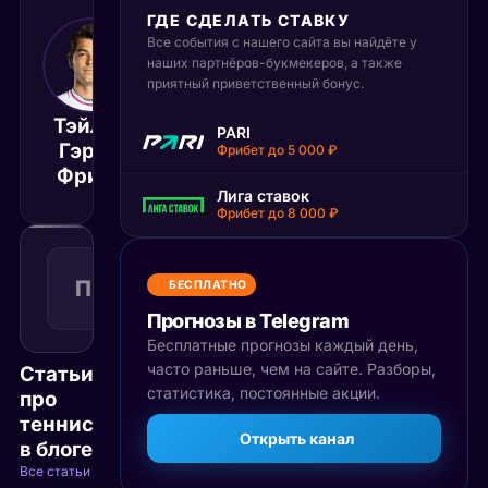
ГДЕ СДЕЛАТЬ СТАВКУ
Все события с нашего сайта вы найдёте у
25 июня 2025
наших партнёров-букмекеров, а также
13:00
приятный приветственный бонус.
МСК
Тэйлор
PARI
Жоао
Гэрри
Матч завершён
Фрибет до 5 000 ₽
Фонсека
Фритц
Лига ставок
Фрибет до 8 000 ₽
Победа
1
П1
1.40
БЕСПЛАТНО
Поражение
КФ
Рекомендуемая
Прогнозы в Telegram
ставка
Бесплатные прогнозы каждый день,
часто раньше, чем на сайте. Разборы,
Статьи
статистика, постоянные акции.
про
теннис
Открыть канал
в блоге
Все статьи