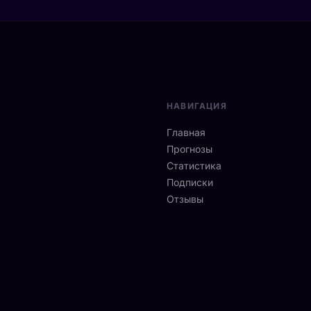
выросло до рекордных 1344.
Разбираем пять матчей дня
открытия по МСК, главные дат
чемпионата и то, как две лишн
игры двигают тоталы.
НАВИГАЦИЯ
Главная
Прогнозы
Статистика
Подписки
Отзывы