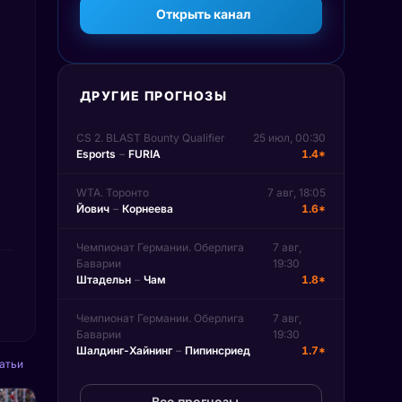
Открыть канал
ДРУГИЕ ПРОГНОЗЫ
CS 2. BLAST Bounty Qualifier
25 июл, 00:30
Esports
–
FURIA
1.4*
WTA. Торонто
7 авг, 18:05
Йович
–
Корнеева
1.6*
Чемпионат Германии. Оберлига
7 авг,
Баварии
19:30
Штадельн
–
Чам
1.8*
Чемпионат Германии. Оберлига
7 авг,
Баварии
19:30
Шалдинг-Хайнинг
–
Пипинсриед
1.7*
атьи
Все прогнозы