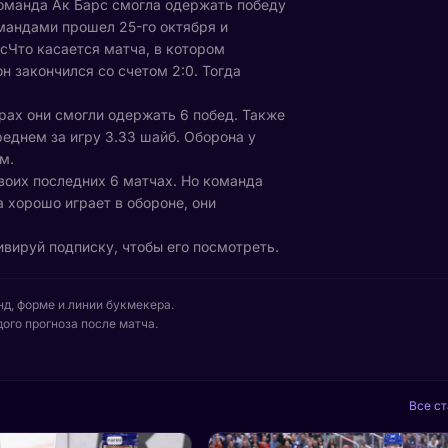
Команда Ак Барс смогла одержать победу
мандами прошел 25-го октября и
рсЧто касается матча, в котором
н закончился со счетом 2:0. Тогда
грах они смогли одержать 6 побед. Также
реднем за игру 3.33 шайб. Оборона у
м.
своих последних 6 матчах. Но команда
 хорошо играет в обороне, они
ивируй подписку, чтобы его посмотреть.
нд, форме и линии букмекера.
ого прогноза после матча.
Все ст