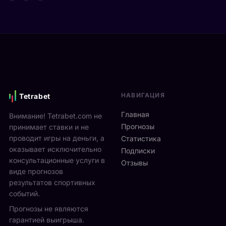
г
д
e
р
е
n
а
в
2
ю
и
0
т
М
2
2
о
6
5
н
и
-
р
д
2
е
ё
7
НАВИГАЦИЯ
Tetrabet
а
т
с
л
с
Главная
Внимание! Tetrabet.com не
е
ь
1
Прогнозы
принимает ставки и не
н
в
3
проводит игры на деньги, а
т
Статистика
2
п
я
оказывает исключительно
0
Подписки
о
б
консультационные услуги в
2
Отзывы
2
р
виде прогнозов
6
3
я
г
результатов спортивных
а
н
о
событий.
в
а
д
г
Прогнозы не являются
л
у
у
гарантией выигрыша.
о
р