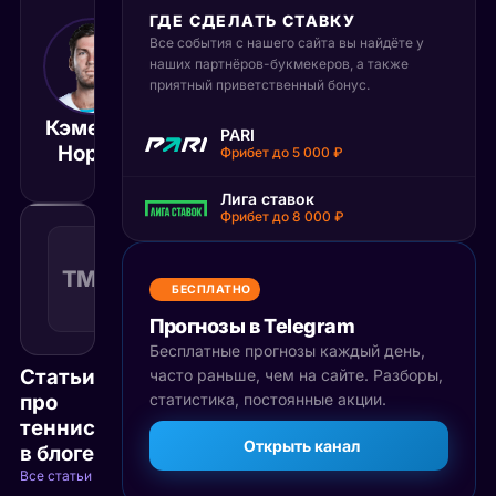
ГДЕ СДЕЛАТЬ СТАВКУ
Все события с нашего сайта вы найдёте у
28 апреля 2025
13:30
наших партнёров-букмекеров, а также
приятный приветственный бонус.
МСК
Кэмерон
Габриэль
PARI
Матч завершён
Норри
Диалло
Фрибет до 5 000 ₽
Лига ставок
Фрибет до 8 000 ₽
Тотал
меньше
ТМ(27)
1.42
Поражение
27
КФ
БЕСПЛАТНО
Рекомендуемая
ставка
Прогнозы в Telegram
Бесплатные прогнозы каждый день,
Статьи
часто раньше, чем на сайте. Разборы,
про
статистика, постоянные акции.
теннис
Открыть канал
в блоге
Все статьи