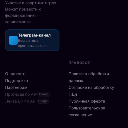
с
Участие в азартных играх
н
а
т
может привести к
д
з
а
формированию
о
о
в
зависимости.
н
ш
М
с
л
е
к
и
Телеграм-канал
й
о
Бесплатные
с
с
прогнозы и акции
й
ь
о
а
б
н
р
ы
е
ПРАВОВОЕ
е
с
:
н
т
О проекте
9
Политика обработки
е
р
6
Поддержка
данных
T
о
и
Партнёрам
Согласие на обработку
h
:
г
Прогнозы по API
e
ПДн
Скоро
6
р
O
Лента БК по API
-
Публичная оферта
Скоро
о
2
я
Пользовательское
к
.
р
соглашение
о
Р
а
в
а
к
в