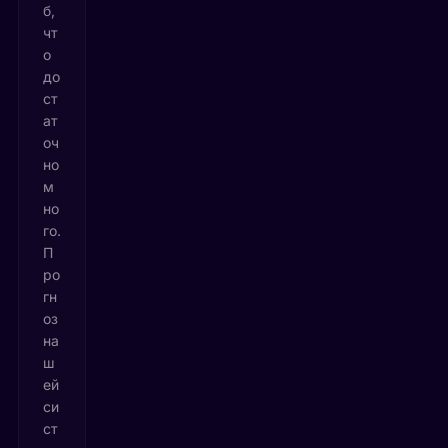
б,
чт
о
до
ст
ат
оч
но
м
но
го.
П
ро
гн
оз
на
ш
ей
си
ст