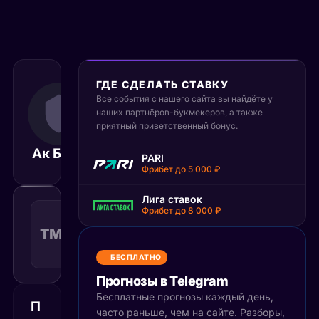
ГДЕ СДЕЛАТЬ СТАВКУ
28 ноября 2025
Все события с нашего сайта вы найдёте у
19:30
наших партнёров-букмекеров, а также
МСК
приятный приветственный бонус.
Ак Барс
СКА
Матч завершён
PARI
Фрибет до 5 000 ₽
Лига ставок
Тотал
Фрибет до 8 000 ₽
меньше
ТМ(6)
1.49
Поражение
6
КФ
Рекомендуемая
БЕСПЛАТНО
ставка
Прогнозы в Telegram
Бесплатные прогнозы каждый день,
П
часто раньше, чем на сайте. Разборы,