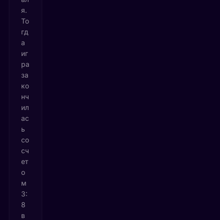
я.
То
гд
а
иг
ра
за
ко
нч
ил
ас
ь
со
сч
ет
о
м
3:
8
в