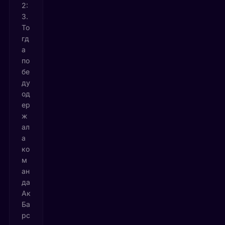
2:
3.
То
гд
а
по
бе
ду
од
ер
ж
ал
а
ко
м
ан
да
Ак
Ба
рс