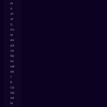
м
о
эт
ог
о,
ко
м
ан
да
за
бр
ас
ыв
ае
т
в
ср
ед
не
м