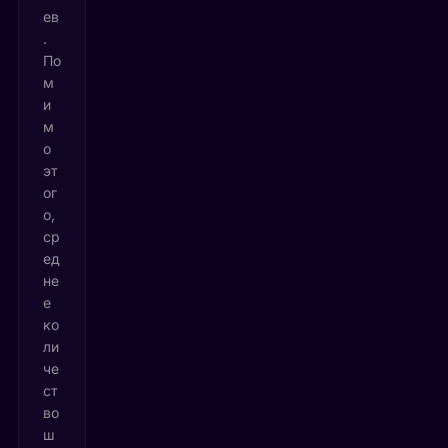
ев
.
По
м
и
м
о
эт
ог
о,
ср
ед
не
е
ко
ли
че
ст
во
ш