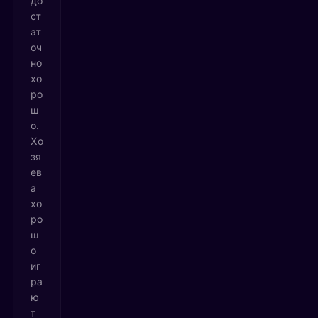
до
ст
ат
оч
но
хо
ро
ш
о.
Хо
зя
ев
а
хо
ро
ш
о
иг
ра
ю
т