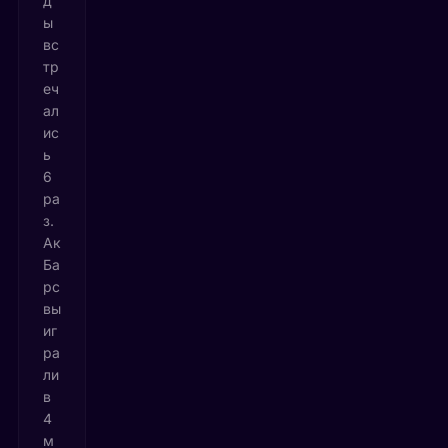
д
ы
вс
тр
еч
ал
ис
ь
6
ра
з.
Ак
Ба
рс
вы
иг
ра
ли
в
4
м