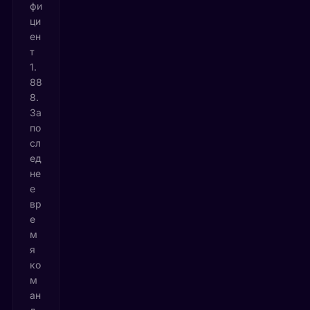
фи
ци
ен
т
1.
88
8.
За
по
сл
ед
не
е
вр
е
м
я
ко
м
ан