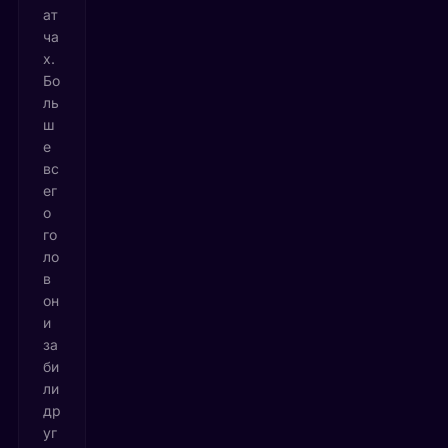
ат
ча
х.
Бо
ль
ш
е
вс
ег
о
го
ло
в
он
и
за
би
ли
др
уг