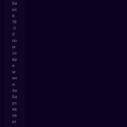
Ба
рс
в
19
:3
0
по
м
ск
вр
е
м
ен
и.
Ак
Ба
рс
яв
ля
ет