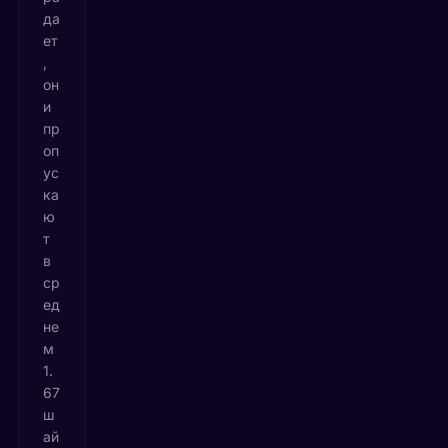
да
ет
,
он
и
пр
оп
ус
ка
ю
т
в
ср
ед
не
м
1.
67
ш
ай