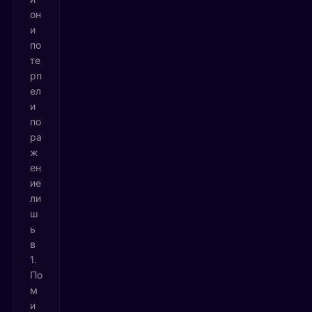
он
и
по
те
рп
ел
и
по
ра
ж
ен
ие
ли
ш
ь
в
1.
По
м
и