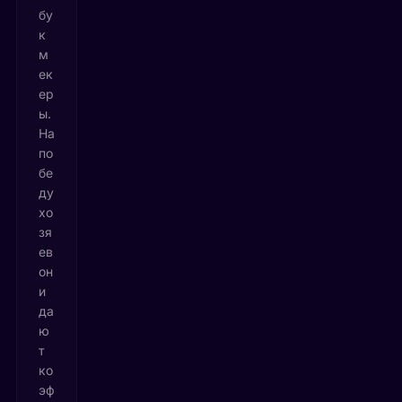
бу
к
м
ек
ер
ы.
На
по
бе
ду
хо
зя
ев
он
и
да
ю
т
ко
эф