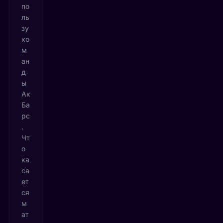
по
ль
зу
ко
м
ан
д
ы
Ак
Ба
рс
.
Чт
о
ка
са
ет
ся
м
ат