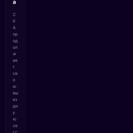
а
С
К
А
пр
од
ол
ж
ае
т
св
о
ю
вы
ез
дн
у
ю
се
сс