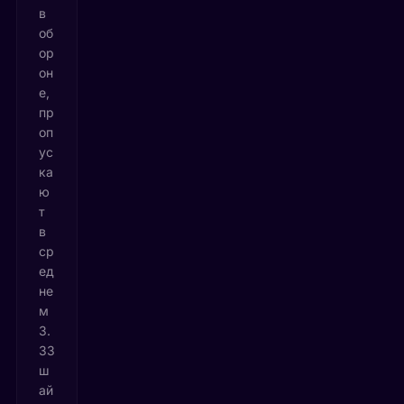
в
об
ор
он
е,
пр
оп
ус
ка
ю
т
в
ср
ед
не
м
3.
33
ш
ай