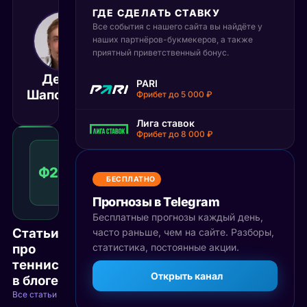
ГДЕ СДЕЛАТЬ СТАВКУ
Все события с нашего сайта вы найдёте у
29 мая 2025
17:00
наших партнёров-букмекеров, а также
приятный приветственный бонус.
МСК
Денис
Филип
PARI
Матч завершён
Шаповалов
Мисолич
Фрибет до 5 000 ₽
Лига ставок
Фрибет до 8 000 ₽
Фора
2
Ф2(5)
1.51
Победа
(5)
КФ
БЕСПЛАТНО
Рекомендуемая
ставка
Прогнозы в Telegram
Бесплатные прогнозы каждый день,
Статьи
часто раньше, чем на сайте. Разборы,
про
статистика, постоянные акции.
теннис
Открыть канал
в блоге
Все статьи