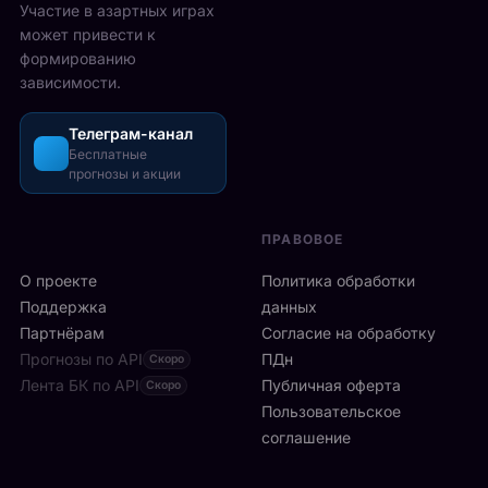
2
Участие в азартных играх
ы
а
5
может привести к
р
з
-
формированию
е
о
2
зависимости.
ч
ш
6
а
л
а
с
Телеграм-канал
и
в
а
Бесплатные
с
г
прогнозы и акции
в
ь
у
м
б
с
и
ы
т
ПРАВОВОЕ
л
с
а
а
т
О проекте
Политика обработки
,
н
р
а
Поддержка
данных
с
о
с
Партнёрам
Согласие на обработку
к
:
р
Прогнозы по API
ПДн
о
Скоро
6
е
й
Лента БК по API
-
Публичная оферта
Скоро
д
к
я
Пользовательское
и
л
р
соглашение
у
и
а
ч
н
к