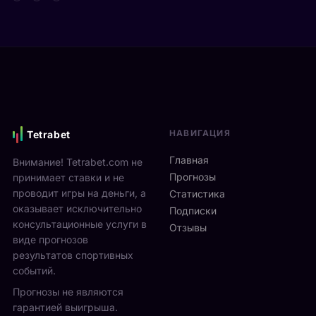
т
д
а
а
е
р
Я
в
е
н
и
н
н
М
а
и
о
м
к
н
и
С
р
к
и
е
с
НАВИГАЦИЯ
Tetrabet
н
а
т
н
л
е
Главная
Внимание! Tetrabet.com не
е
ь
U
Прогнозы
принимает ставки и не
р
в
S
проводит игры на деньги, а
п
Статистика
2
O
оказывает исключительно
р
0
Подписки
p
о
консультационные услуги в
2
Отзывы
e
в
виде прогнозов
6
n
ё
г
результатов спортивных
2
л
о
событий.
0
ч
д
Прогнозы не являются
2
е
у
6
гарантией выигрыша.
т
р