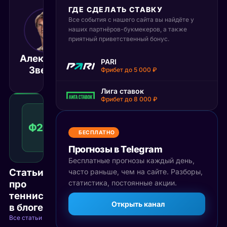
ГДЕ СДЕЛАТЬ СТАВКУ
Все события с нашего сайта вы найдёте у
29 июля 2025
18:00
наших партнёров-букмекеров, а также
приятный приветственный бонус.
МСК
Александр
Адам
PARI
Матч завершён
Зверев
Валтон
Фрибет до 5 000 ₽
Лига ставок
Фрибет до 8 000 ₽
Фора
2
Ф2(6)
1.50
Победа
(6)
КФ
БЕСПЛАТНО
Рекомендуемая
ставка
Прогнозы в Telegram
Бесплатные прогнозы каждый день,
Статьи
часто раньше, чем на сайте. Разборы,
про
статистика, постоянные акции.
теннис
Открыть канал
в блоге
Все статьи