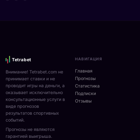
т
д
а
а
е
р
Я
в
е
н
и
н
н
М
а
и
о
м
к
н
и
С
р
к
и
е
с
НАВИГАЦИЯ
Tetrabet
н
а
т
н
л
е
Главная
Внимание! Tetrabet.com не
е
ь
U
Прогнозы
принимает ставки и не
р
в
S
проводит игры на деньги, а
п
Статистика
2
O
оказывает исключительно
р
0
Подписки
p
о
консультационные услуги в
2
Отзывы
e
в
виде прогнозов
6
n
ё
г
результатов спортивных
2
л
о
событий.
0
ч
д
Прогнозы не являются
2
е
у
6
гарантией выигрыша.
т
р