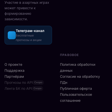
2
Участие в азартных играх
ы
а
5
может привести к
р
з
-
формированию
е
о
2
зависимости.
ч
ш
6
а
л
а
с
Телеграм-канал
и
в
а
Бесплатные
с
г
прогнозы и акции
в
ь
у
м
б
с
и
ы
т
ПРАВОВОЕ
л
с
а
а
т
О проекте
Политика обработки
,
н
р
а
Поддержка
данных
с
о
с
Партнёрам
Согласие на обработку
к
:
р
Прогнозы по API
ПДн
о
Скоро
6
е
й
Лента БК по API
-
Публичная оферта
Скоро
д
к
я
Пользовательское
и
л
р
соглашение
у
и
а
ч
н
к